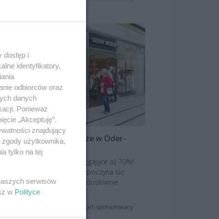
 dostęp i
lne identyfikatory,
iania
anie odbiorców oraz
nych danych
kacji. Ponieważ
ięcie „Akceptuję”.
ywatności znajdujący
szają wielkie wyprzedaże w Oder-
ą zgody użytkownika,
nter w Schwedt!
 tylko na tej
nad 40 sklepów i obniżki sięgające aż 70%!
Oder-Center w Schwedt rozpoczyna się
 naszych serwisów
zon letnich wyprzedaży i za dosłownie
esz w
Polityce
ka...
art. sponsorowany
ktualności