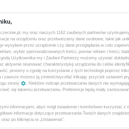
niku,
zczecinie.pl, my oraz naszych 1162 zaufanych partnerów uzyskujemy
cje na urządzeniu oraz przetwarzamy dane osobowe, takie jak unika
je wysyłane przez urządzenie czy dane przeglądania w celu zapewn
klam, wybór spersonalizowanych treści, pomiar reklam i treści, bad
 zgodą Użytkownika my i Zaufani Partnerzy możemy używać dokład
az aktywnie skanować charakterystykę urządzenia do celów identyfi
ść, prosimy o zgodę na korzystanie z tych technologii poprzez klikn
a i zawsze możesz ją zmienić/wycofać klikając przycisk ustawień pr
To już nie tylko wędliny z własnej
Ru
ogu strony
. Niektóre rodzaje przetwarzania danych nie wymagaj
masarni, ale też inne produkty od
Ce
iwić się takiemu przetwarzaniu. Preferencje będą miały zastosowania
lokalnych dostawców. Mas-Ar wchodzi
Po
do galerii handlowej
W 
Świeże „wędliny z akademii” zna już większość
szymi informacjami, abyś mógł świadomie i komfortowo korzystać z
zęt
se
szczecinian. Od niedawna wytwórnia Mas-Ar
gółowe informacje dotyczące przetwarzania Twoich danych znajdzi
kil
poszerza swoją ofertę o inne zdrowe
s
oraz po kliknięciu w „Ustawienia”.
ny
A
produk...