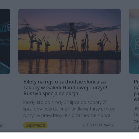
Bilety na rejs o zachodzie słońca za
Pr
zakupy w Galerii Handlowej Turzyn!
na
Ruszyła specjalna akcja
pi
w
Każdy, kto od środy 22 lipca do soboty 25
Je
lipca odwiedzi Galerię Handlową Turzyn, może
Oc
ruszyć w prawdziwy rejs o zachodzie słońca!...
za
art. sponsorowany
Zapowiedzi
ny
Za
A