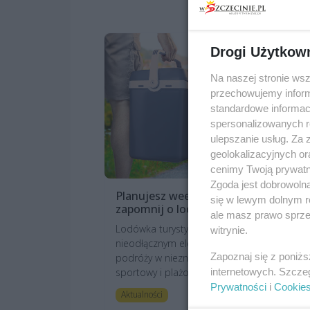
Drogi Użytkow
Na naszej stronie ws
przechowujemy informa
standardowe informac
spersonalizowanych re
ulepszanie usług. Za
geolokalizacyjnych or
cenimy Twoją prywatno
Zgoda jest dobrowoln
Planujesz weekendowy wyjazd? Nie
się w lewym dolnym r
zapomnij o lodówce turystycznej!
ale masz prawo sprzec
Lodówka turystyczna powinna być
witrynie.
nieodłącznym elementem weekendowej
Zapoznaj się z poniż
podróży w nieznane. Jest ważniejsza niż spr
internetowych. Szcze
sportowy i plażo...
Prywatności
i
Cookie
art. sponsorowa
Aktualności