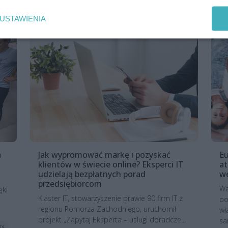
art. sponsorowany
Aktualności
USTAWIENIA
a
Jak wypromować markę i pozyskać
Eu
klientów w świecie online? Eksperci IT
at
udzielają bezpłatnych porad
w
przedsiębiorcom
Wa
ęki
Klaster IT, stowarzyszenie prawie 90 firm IT z
po
regionu Pomorza Zachodniego, uruchomił
wł
projekt „Zapytaj Eksperta – usługi doradcze...
sa
ny