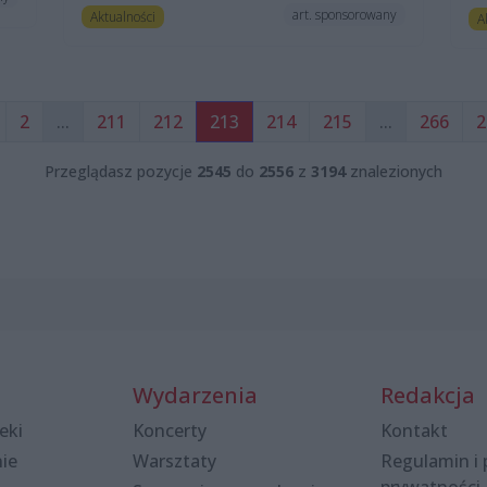
art. sponsorowany
Aktualności
A
2
...
211
212
213
214
215
...
266
2
Przeglądasz pozycje
2545
do
2556
z
3194
znalezionych
Wydarzenia
Redakcja
eki
Koncerty
Kontakt
nie
Warsztaty
Regulamin i 
prywatności