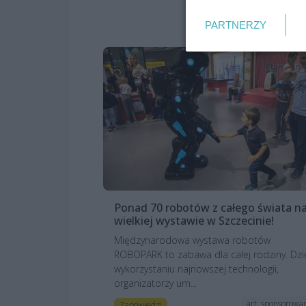
PARTNERZY
Ponad 70 robotów z całego świata n
wielkiej wystawie w Szczecinie!
Międzynarodowa wystawa robotów
ROBOPARK to zabawa dla całej rodziny. Dzi
wykorzystaniu najnowszej technologii,
organizatorzy um...
art. sponsorowa
Zapowiedzi