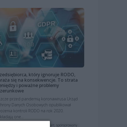
zedsiębiorca, który ignoruje RODO,
raża się na konsekwencje. To strata
eniędzy i poważne problemy
izerunkowe
szcze przed pandemią koronawirusa Urząd
hrony Danych Osobowych opublikował
łożenia kontroli RODO na rok 2020.
kładają one...
art. sponsorowany
ktualności