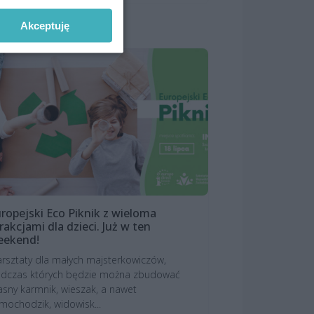
Akceptuję
ropejski Eco Piknik z wieloma
rakcjami dla dzieci. Już w ten
eekend!
rsztaty dla małych majsterkowiczów,
dczas których będzie można zbudować
asny karmnik, wieszak, a nawet
mochodzik, widowisk...