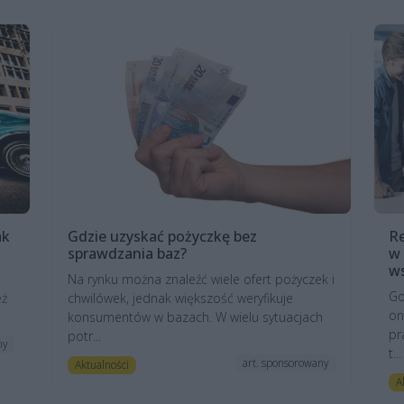
ak
Gdzie uzyskać pożyczkę bez
Re
sprawdzania baz?
w 
ws
Na rynku można znaleźć wiele ofert pożyczek i
Go
eż
chwilówek, jednak większość weryfikuje
on
konsumentów w bazach. W wielu sytuacjach
pr
potr...
ny
t...
art. sponsorowany
Aktualności
A