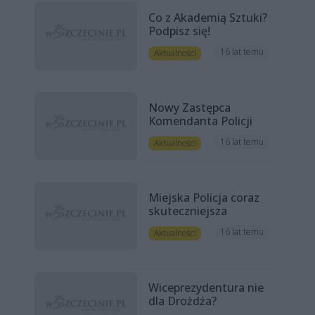
Co z Akademią Sztuki?
Podpisz się!
16 lat temu
Aktualności
Nowy Zastępca
Komendanta Policji
16 lat temu
Aktualności
Miejska Policja coraz
skuteczniejsza
16 lat temu
Aktualności
Wiceprezydentura nie
dla Drożdża?