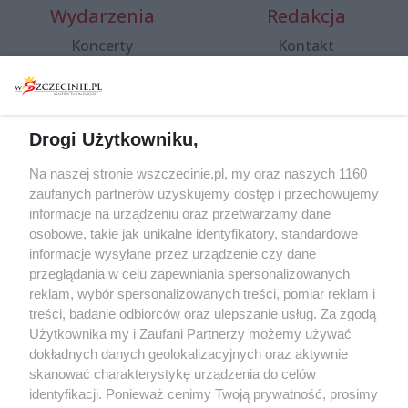
Wydarzenia
Redakcja
Koncerty
Kontakt
Warsztaty
Regulamin i polityka
prywatności
Spacery i oprowadzania
Reklama
Jarmarki, festyny, pchle
Drogi Użytkowniku,
targi
Redakcja
Wernisaże
Specjalny koncert z okazji
Na naszej stronie wszczecinie.pl, my oraz naszych 1160
20. urodzin portalu
zaufanych partnerów uzyskujemy dostęp i przechowujemy
Więcej
wSzczecinie.pl
informacje na urządzeniu oraz przetwarzamy dane
osobowe, takie jak unikalne identyfikatory, standardowe
Regulamin konkursów
informacje wysyłane przez urządzenie czy dane
śniadaniówka "Hej
przeglądania w celu zapewniania spersonalizowanych
Szczecin! Jest piątek!"
reklam, wybór spersonalizowanych treści, pomiar reklam i
treści, badanie odbiorców oraz ulepszanie usług. Za zgodą
Użytkownika my i Zaufani Partnerzy możemy używać
dokładnych danych geolokalizacyjnych oraz aktywnie
Partnerzy
skanować charakterystykę urządzenia do celów
Praca Szczecin
identyfikacji. Ponieważ cenimy Twoją prywatność, prosimy