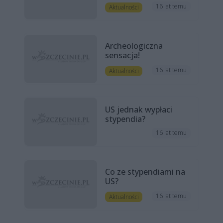
16 lat temu
Aktualności
Archeologiczna
sensacja!
16 lat temu
Aktualności
US jednak wypłaci
stypendia?
16 lat temu
Co ze stypendiami na
US?
16 lat temu
Aktualności