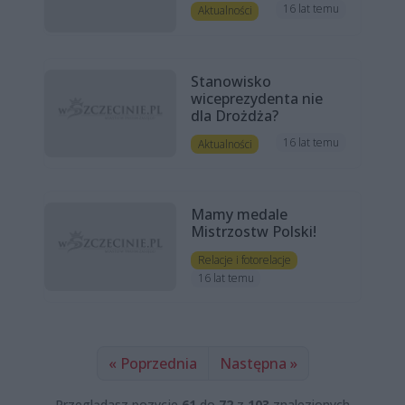
16 lat temu
Aktualności
Stanowisko
wiceprezydenta nie
dla Drożdża?
16 lat temu
Aktualności
Mamy medale
Mistrzostw Polski!
Relacje i fotorelacje
16 lat temu
« Poprzednia
Następna »
Przeglądasz pozycje
61
do
72
z
103
znalezionych