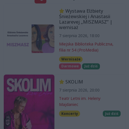
Wystawa Elżbiety
Śnieżewskiej i Anastasii
Lazarevej „MISZMASZ” |
wernisaż
7 sierpnia 2026, 18:00
Miejska Biblioteka Publiczna,
filia nr 54 (ProMedia)
Wernisaże
Darmowe
Już dziś
SKOLIM
7 sierpnia 2026, 20:00
Teatr Letni im. Heleny
Majdaniec
Koncerty
Już dziś