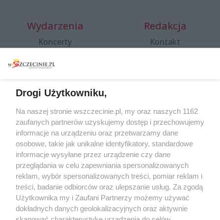
Wydarzenia
Redakcja
Koncerty
Kontakt
Warsztaty
Regulamin i polityka
prywatności
Spacery i oprowadzania
Reklama
Jarmarki, festyny, pchle
Drogi Użytkowniku,
targi
Redakcja
Wernisaże
Specjalny koncert z okazji
Na naszej stronie wszczecinie.pl, my oraz naszych 1162
20. urodzin portalu
zaufanych partnerów uzyskujemy dostęp i przechowujemy
Więcej
wSzczecinie.pl
informacje na urządzeniu oraz przetwarzamy dane
osobowe, takie jak unikalne identyfikatory, standardowe
Regulamin konkursów
informacje wysyłane przez urządzenie czy dane
śniadaniówka "Hej
przeglądania w celu zapewniania spersonalizowanych
Szczecin! Jest piątek!"
reklam, wybór spersonalizowanych treści, pomiar reklam i
treści, badanie odbiorców oraz ulepszanie usług. Za zgodą
Użytkownika my i Zaufani Partnerzy możemy używać
dokładnych danych geolokalizacyjnych oraz aktywnie
Partnerzy
skanować charakterystykę urządzenia do celów