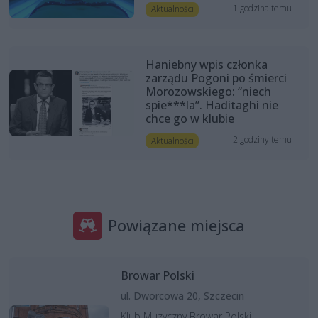
1 godzina temu
Aktualności
Haniebny wpis członka
zarządu Pogoni po śmierci
Morozowskiego: “niech
spie***la”. Haditaghi nie
chce go w klubie
2 godziny temu
Aktualności
Powiązane miejsca
Browar Polski
ul. Dworcowa 20, Szczecin
Klub Muzyczny Browar Polski