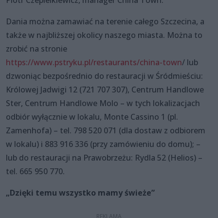
Piotr Czepielkiewicz, manager China Town.
Dania można zamawiać na terenie całego Szczecina, a
także w najbliższej okolicy naszego miasta. Można to
zrobić na stronie
https://www.pstryku.pl/restaurants/china-town
/ lub
dzwoniąc bezpośrednio do restauracji w Śródmieściu:
Królowej Jadwigi 12 (721 707 307), Centrum Handlowe
Ster, Centrum Handlowe Molo – w tych lokalizacjach
odbiór wyłącznie w lokalu, Monte Cassino 1 (pl.
Zamenhofa) – tel. 798 520 071 (dla dostaw z odbiorem
w lokalu) i 883 916 336 (przy zamówieniu do domu); –
lub do restauracji na Prawobrzeżu: Rydla 52 (Helios) –
tel. 665 950 770.
„Dzięki temu wszystko mamy świeże”