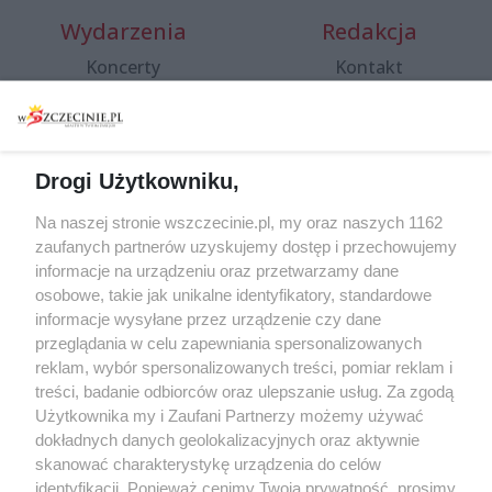
Wydarzenia
Redakcja
Koncerty
Kontakt
Warsztaty
Regulamin i polityka
prywatności
Spacery i oprowadzania
Reklama
Jarmarki, festyny, pchle
Drogi Użytkowniku,
targi
Redakcja
Wernisaże
Specjalny koncert z okazji
Na naszej stronie wszczecinie.pl, my oraz naszych 1162
20. urodzin portalu
zaufanych partnerów uzyskujemy dostęp i przechowujemy
Więcej
wSzczecinie.pl
informacje na urządzeniu oraz przetwarzamy dane
osobowe, takie jak unikalne identyfikatory, standardowe
Regulamin konkursów
informacje wysyłane przez urządzenie czy dane
śniadaniówka "Hej
przeglądania w celu zapewniania spersonalizowanych
Szczecin! Jest piątek!"
reklam, wybór spersonalizowanych treści, pomiar reklam i
treści, badanie odbiorców oraz ulepszanie usług. Za zgodą
Użytkownika my i Zaufani Partnerzy możemy używać
dokładnych danych geolokalizacyjnych oraz aktywnie
Partnerzy
skanować charakterystykę urządzenia do celów
Praca Szczecin
identyfikacji. Ponieważ cenimy Twoją prywatność, prosimy