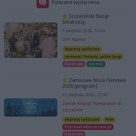
Polecane wydarzenia
Szczeciński Bazar
Smakoszy
9 sierpnia 2026, 10:00
OFF Marina
Imprezy cykliczne
Jarmarki, festyny, pchle targi
Darmowe
Już dziś
Zamkowe Noce Filmowe
2026 [program]
11 sierpnia 2026, 21:30
Zamek Książąt Pomorskich w
Szczecinie
Imprezy cykliczne
Film
Patronat wSzczecinie.pl
Darmowe