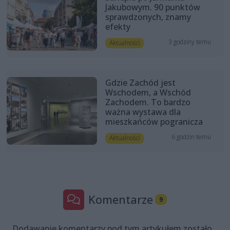
Jakubowym. 90 punktów
sprawdzonych, znamy
efekty
3 godziny temu
Aktualności
Gdzie Zachód jest
Wschodem, a Wschód
Zachodem. To bardzo
ważna wystawa dla
mieszkańców pogranicza
6 godzin temu
Aktualności
Komentarze
9
Dodawanie komentarzy pod tym artykułem zostało