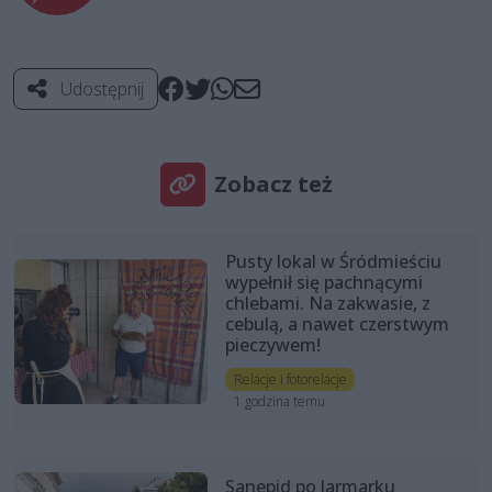
Udostępnij
Zobacz też
Pusty lokal w Śródmieściu
wypełnił się pachnącymi
chlebami. Na zakwasie, z
cebulą, a nawet czerstwym
pieczywem!
Relacje i fotorelacje
1 godzina temu
Sanepid po Jarmarku