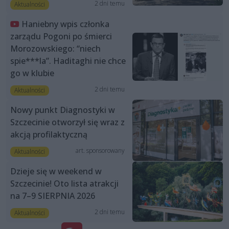
2 dni temu
Aktualności
Haniebny wpis członka
zarządu Pogoni po śmierci
Morozowskiego: “niech
spie***la”. Haditaghi nie chce
go w klubie
2 dni temu
Aktualności
Nowy punkt Diagnostyki w
Szczecinie otworzył się wraz z
akcją profilaktyczną
art. sponsorowany
Aktualności
Dzieje się w weekend w
Szczecinie! Oto lista atrakcji
na 7–9 SIERPNIA 2026
2 dni temu
Aktualności