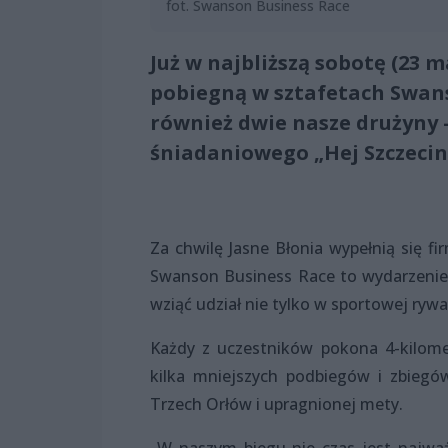
fot. Swanson Business Race
Już w najbliższą sobotę (23 m
pobiegną w sztafetach Swans
również dwie nasze drużyny 
śniadaniowego „Hej Szczecin! 
Za chwilę Jasne Błonia wypełnią się f
Swanson Business Race to wydarzenie, 
wziąć udział nie tylko w sportowej rywa
Każdy z uczestników pokona 4-kilomet
kilka mniejszych podbiegów i zbieg
Trzech Orłów i upragnionej mety.
„W naszym biegu nie czas jest najważn