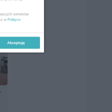
 naszych serwisów
esz w
Polityce
Akceptuję
o