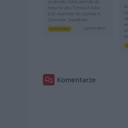
osobówki, która zjechała do
N
rowu na ulicy Tomasza Żuka
Sz
przy dojeździe do szpitala w
z
Zdunowie. Świadkowi...
ak
5 godzin temu
Komunikacja
st
in
S
Komentarze