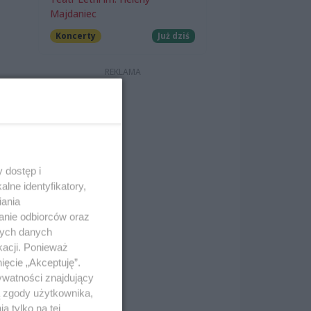
Majdaniec
Koncerty
Już dziś
 dostęp i
lne identyfikatory,
iania
anie odbiorców oraz
nych danych
kacji. Ponieważ
ięcie „Akceptuję”.
ywatności znajdujący
ą zgody użytkownika,
 tylko na tej