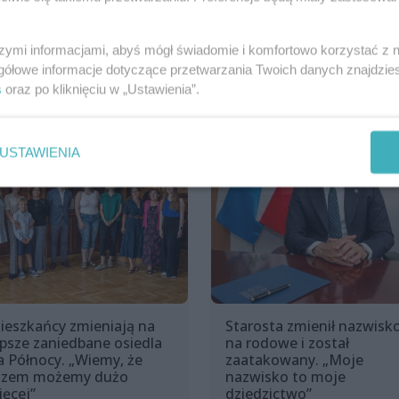
szymi informacjami, abyś mógł świadomie i komfortowo korzystać z
gółowe informacje dotyczące przetwarzania Twoich danych znajdzi
s
oraz po kliknięciu w „Ustawienia”.
USTAWIENIA
ieszkańcy zmieniają na
Starosta zmienił nazwisk
epsze zaniedbane osiedla
na rodowe i został
a Północy. „Wiemy, że
zaatakowany. „Moje
azem możemy dużo
nazwisko to moje
ięcej”
dziedzictwo”