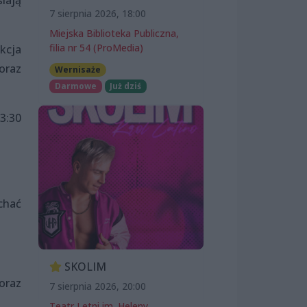
7 sierpnia 2026, 18:00
Miejska Biblioteka Publiczna,
filia nr 54 (ProMedia)
kcja
 oraz
Wernisaże
Darmowe
Już dziś
3:30
chać
SKOLIM
oraz
7 sierpnia 2026, 20:00
Teatr Letni im. Heleny