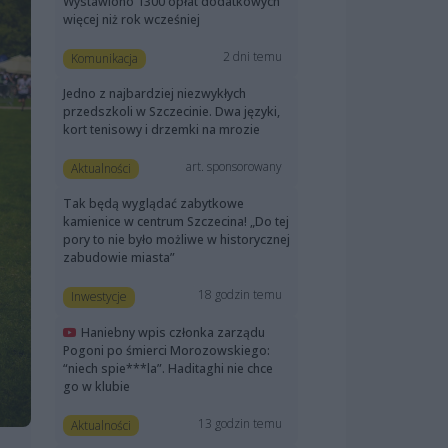
Wystawiono 1300 opłat dodatkowych
więcej niż rok wcześniej
2 dni temu
Komunikacja
Jedno z najbardziej niezwykłych
przedszkoli w Szczecinie. Dwa języki,
kort tenisowy i drzemki na mrozie
art. sponsorowany
Aktualności
Tak będą wyglądać zabytkowe
kamienice w centrum Szczecina! „Do tej
pory to nie było możliwe w historycznej
zabudowie miasta”
18 godzin temu
Inwestycje
Haniebny wpis członka zarządu
Pogoni po śmierci Morozowskiego:
“niech spie***la”. Haditaghi nie chce
go w klubie
13 godzin temu
Aktualności