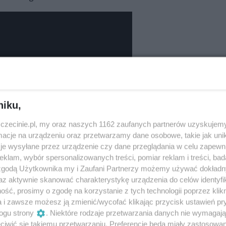
niku,
zczecinie.pl, my oraz naszych 1162 zaufanych partnerów uzyskujemy
cje na urządzeniu oraz przetwarzamy dane osobowe, takie jak unika
je wysyłane przez urządzenie czy dane przeglądania w celu zapewn
klam, wybór spersonalizowanych treści, pomiar reklam i treści, bad
 zgodą Użytkownika my i Zaufani Partnerzy możemy używać dokład
az aktywnie skanować charakterystykę urządzenia do celów identyfi
ść, prosimy o zgodę na korzystanie z tych technologii poprzez klikn
a i zawsze możesz ją zmienić/wycofać klikając przycisk ustawień pr
ogu strony
. Niektóre rodzaje przetwarzania danych nie wymagaj
Udostępnij
iwić się takiemu przetwarzaniu. Preferencje będą miały zastosowania