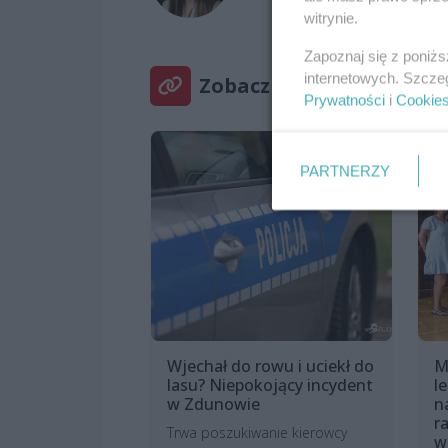
witrynie.
Zapoznaj się z poniż
internetowych. Szcze
Zobacz też
Prywatności
i
Cookie
PARTNERZY
Wjechał do rowu i uciekł do
M
lasu? Niepokojący incydent
l
w Zdunowie
n
r
Trwa poszukiwanie kierowcy
w