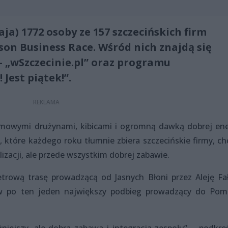
aja) 1772 osoby ze 157 szczecińskich firm
on Business Race. Wśród nich znajdą się
– „wSzczecinie.pl” oraz programu
Jest piątek!”.
irmowymi drużynami, kibicami i ogromną dawką dobrej ener
które każdego roku tłumnie zbiera szczecińskie firmy, ch
lizacji, ale przede wszystkim dobrej zabawie.
rową trasę prowadzącą od Jasnych Błoni przez Aleję Fał
ów po ten jeden największy podbieg prowadzący do Pom
iejszy, ale dobra zabawa i integracja zespołu” – podkreś