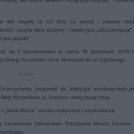
ł 443 zespoły ze 157 firm. Co więcej – również reda
kodzi” i posyła dwie drużyny – redakcyjną „wSzczecinie.pl”
Jest piątek!”.
ać się z utrudnieniami w ruchu. W godzinach 10:30-1
ra Skargi na odcinku od ul. Moniuszki do ul. Ogińskiego.
. Od przystanku „Bogumiły” do „Kołłątaja” autobusy będą je
Aleję Wyzwolenia, ul. Staszica i dalej swoją trasą.
” i „Jasne Błonia” zostaną wyłączone z użytkowania.
ty honorowym Patronatem Prezydenta Miasta Szczecin 
morskiego.