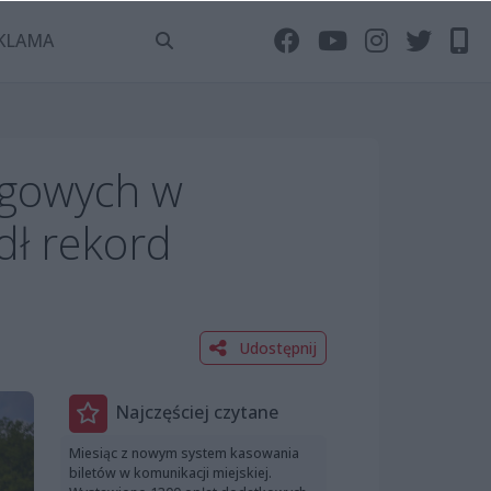
KLAMA
iegowych w
dł rekord
Udostępnij
Najczęściej czytane
Miesiąc z nowym system kasowania
biletów w komunikacji miejskiej.