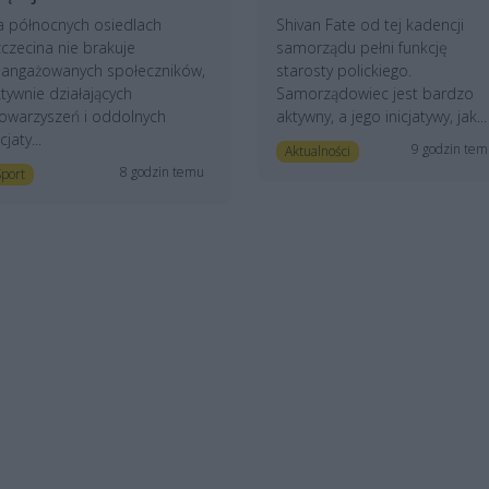
a północnych osiedlach
Shivan Fate od tej kadencji
czecina nie brakuje
samorządu pełni funkcję
aangażowanych społeczników,
starosty polickiego.
tywnie działających
Samorządowiec jest bardzo
owarzyszeń i oddolnych
aktywny, a jego inicjatywy, jak...
icjaty...
9 godzin te
Aktualności
8 godzin temu
port