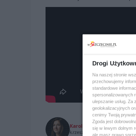
Drogi Użytkow
Na naszej stronie ws
przechowujemy informa
standardowe informac
spersonalizowanych re
ulepszanie usług. Za
geolokalizacyjnych or
cenimy Twoją prywatno
Zgoda jest dobrowoln
Karolina Rzeszotarska
się w lewym dolnym r
k.rzeszotarska@wszczecinie.pl
ale masz prawo sprzec