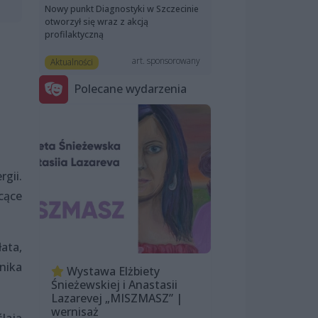
Nowy punkt Diagnostyki w Szczecinie
otworzył się wraz z akcją
profilaktyczną
art. sponsorowany
Aktualności
Polecane wydarzenia
gii.
cące
ata,
nika
Wystawa Elżbiety
Śnieżewskiej i Anastasii
Lazarevej „MISZMASZ” |
wernisaż
lają