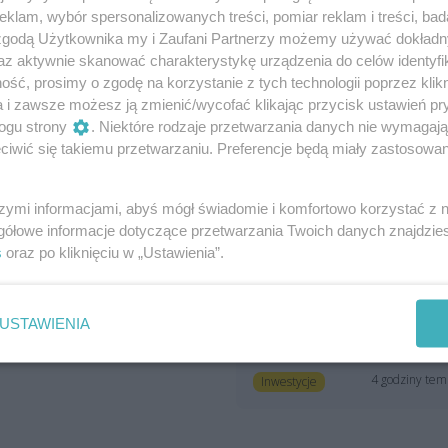
klam, wybór spersonalizowanych treści, pomiar reklam i treści, bad
 zgodą Użytkownika my i Zaufani Partnerzy możemy używać dokład
az aktywnie skanować charakterystykę urządzenia do celów identyfi
ść, prosimy o zgodę na korzystanie z tych technologii poprzez klikn
a i zawsze możesz ją zmienić/wycofać klikając przycisk ustawień pr
ogu strony
. Niektóre rodzaje przetwarzania danych nie wymagaj
owy punkt Diagnostyki w
Szykuje się remont
iwić się takiemu przetwarzaniu. Preferencje będą miały zastosowania
zczecinie otworzył się
zniszczonych kamienic,
raz z akcją profilaktyczną
które przyjezdni często
widzą jako jedne z
Szczecinie przy alei
szymi informacjami, abyś mógł świadomie i komfortowo korzystać z
pierwszych budynków w
owstańców Wielkopolskich 26
gółowe informacje dotyczące przetwarzania Twoich danych znajdzi
Szczecinie
stał otwarty nowy punkt
s
oraz po kliknięciu w „Ustawienia”.
ZBiLK szuka wykonawców
brań Diagnostyki. Otwarciu
remontów sześciu kamienic
warzyszy akcja profil...
przy ul. Kolumba, które
art. sponsorowany
USTAWIENIA
ktualności
sąsiadują z torami kolejowymi
prowadzącymi do szczeciński..
4 godziny te
Inwestycje