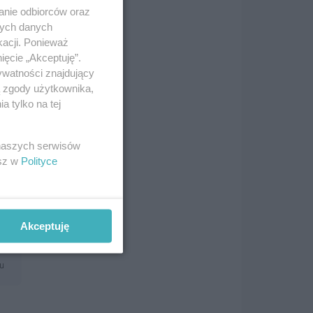
anie odbiorców oraz
nych danych
kacji. Ponieważ
ięcie „Akceptuję”.
ywatności znajdujący
ą zgody użytkownika,
 tylko na tej
 naszych serwisów
esz w
Polityce
Akceptuję
.
mu