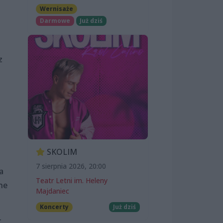
Wernisaże
Darmowe
Już dziś
z
SKOLIM
7 sierpnia 2026, 20:00
a
Teatr Letni im. Heleny
ne
Majdaniec
Koncerty
Już dziś
t