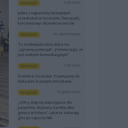
2 dni temu
Aktualności
Jedno z najbardziej niezwykłych
przedszkoli w Szczecinie. Dwa języki,
kort tenisowy i drzemki na mrozie
art. sponsorowany
Aktualności
To śródmiejska ulica, która ma
„ogromny potencjał”. „Pomimo tego, że
jest ściekiem komunikacyjnym”
2 dni temu
Aktualności
Dramat w Szczecinie. Przywiązany do
łóżka pies w pustym mieszkaniu
19 godzin temu
Na sygnale
„SOR-y stały się nieprzyjazne dla
pacjentów. Wzywasz karetkę albo
giniesz w kolejce”. Lekarze zabierają
głos po raporcie NIK