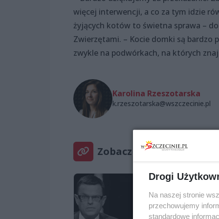
więcej interwencji, a co za tym idzie r
żyjących kotów to świetna sprawa – do
Zwierzętami. – Kocie domki są bardzo 
zwykle na podwórkach, na których znajdu
Karolina Rzeszotarska
k.rzeszotarska@wszczecinie.pl
Zobacz też
Drogi Użytkow
Na naszej stronie ws
przechowujemy informa
standardowe informac