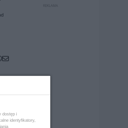
ad
 dostęp i
lne identyfikatory,
iania