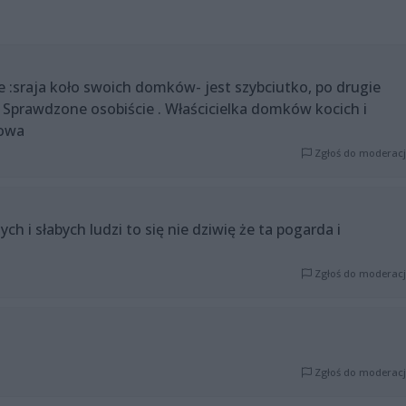
e :sraja koło swoich domków- jest szybciutko, po drugie
 Sprawdzone osobiście . Właścicielka domków kocich i
kowa
Zgłoś do moderacj
h i słabych ludzi to się nie dziwię że ta pogarda i
Zgłoś do moderacj
Zgłoś do moderacj