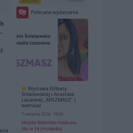
2 dni temu
Aktualności
Polecane wydarzenia
ch
–
i
Wystawa Elżbiety
Śnieżewskiej i Anastasii
Lazarevej „MISZMASZ” |
wernisaż
7 sierpnia 2026, 18:00
Miejska Biblioteka Publiczna,
filia nr 54 (ProMedia)
ania