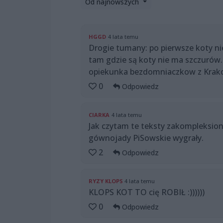
Od najnowszych
HGGD
4 lata temu
Drogie tumany: po pierwsze koty ni
tam gdzie są koty nie ma szczurów.
opiekunka bezdomniaczkow z Kra
0
Odpowiedz
CIARKA
4 lata temu
Jak czytam te teksty zakompleksionyc
gównojady PiSowskie wygrały.
2
Odpowiedz
RYZY KLOPS
4 lata temu
KLOPS KOT TO cię ROBIŁ :))))))
0
Odpowiedz