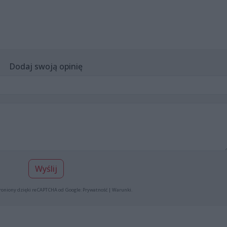
Dodaj swoją opinię
Wyślij
roniony dzięki reCAPTCHA od Google:
Prywatność
|
Warunki
.