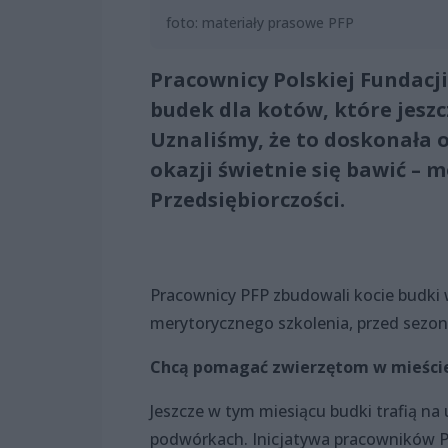
foto: materiały prasowe PFP
Pracownicy Polskiej Fundacji
budek dla kotów, które jeszcz
Uznaliśmy, że to doskonała o
okazji świetnie się bawić – 
Przedsiębiorczości.
Pracownicy PFP zbudowali kocie budki 
merytorycznego szkolenia, przed sezo
Chcą pomagać zwierzętom w mieści
Jeszcze w tym miesiącu budki trafią na
podwórkach. Inicjatywa pracowników Po