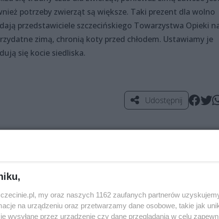
ównież potrzeby zwierząt są większe. Taki prezent dla wolno
dają przedstawiciele szczecińskiego Towarzystwa Opieki n
przydatne zimą, chronią koty przed chłodem. Ustawiamy je
ją się kocie siedliska.
Udostępnij
niku,
zczecinie.pl, my oraz naszych 1162 zaufanych partnerów uzyskujemy
cje na urządzeniu oraz przetwarzamy dane osobowe, takie jak unika
je wysyłane przez urządzenie czy dane przeglądania w celu zapewn