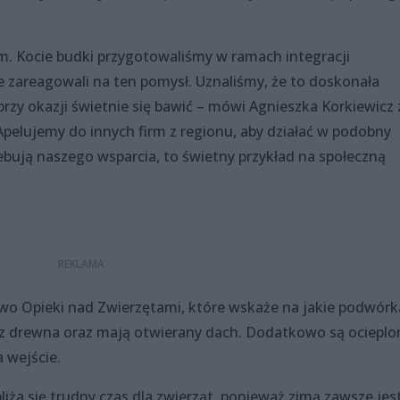
m. Kocie budki przygotowaliśmy w ramach integracji
 zareagowali na ten pomysł. Uznaliśmy, że to doskonała
przy okazji świetnie się bawić – mówi Agnieszka Korkiewicz 
 Apelujemy do innych firm z regionu, aby działać w podobny
zebują naszego wsparcia, to świetny przykład na społeczną
o Opieki nad Zwierzętami, które wskaże na jakie podwórk
te z drewna oraz mają otwierany dach. Dodatkowo są ocieplo
 wejście.
liża się trudny czas dla zwierząt, ponieważ zimą zawsze jes