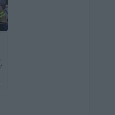
y
gł
mu