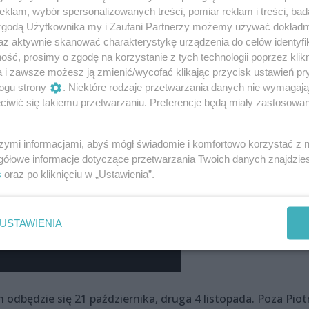
klam, wybór spersonalizowanych treści, pomiar reklam i treści, bad
zna połajanka, która nie tworzy niczego dobrego, a tylko
 zgodą Użytkownika my i Zaufani Partnerzy możemy używać dokład
r Krzystek.
az aktywnie skanować charakterystykę urządzenia do celów identyfi
ść, prosimy o zgodę na korzystanie z tych technologii poprzez klikn
a i zawsze możesz ją zmienić/wycofać klikając przycisk ustawień pr
ogu strony
. Niektóre rodzaje przetwarzania danych nie wymagaj
iwić się takiemu przetwarzaniu. Preferencje będą miały zastosowania
szymi informacjami, abyś mógł świadomie i komfortowo korzystać z
gółowe informacje dotyczące przetwarzania Twoich danych znajdzi
s
oraz po kliknięciu w „Ustawienia”.
USTAWIENIA
dbędzie się 21 października, druga 4 listopada. Poza Pio