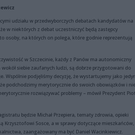
iewicz
ącymi udziału w przedwyborczych debatach kandydatów na
, że w niektórych z debat uczestniczyć będą zastępcy
 to osoby, na których on polega, które godnie reprezentują
eczywistość w Szczecinie, każdy z Panów ma autonomiczny
m wokół siebie zaufanych ludzi, są dobrze przygotowani do
e. Wspólnie podjęliśmy decyzję, że wystartujemy jako jedy
 że podchodzimy merytorycznie do swoich obowiązków i ni
 merytorycznie rozwiązywać problemy – mówił Prezydent Pio
stratu będzie Michał Przepiera, tematy zdrowia, opieki
 są Krzysztofowi Sosce, a w sprawy dotyczące mieszkańców, 
szkalnictwa, zaangażowany ma być Daniel Wacinkiewicz.