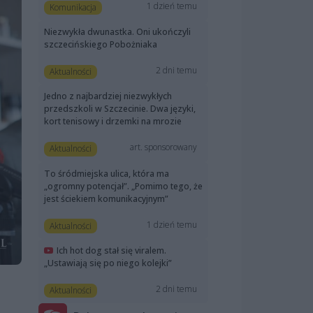
1 dzień temu
Komunikacja
Niezwykła dwunastka. Oni ukończyli
szczecińskiego Pobożniaka
2 dni temu
Aktualności
Jedno z najbardziej niezwykłych
przedszkoli w Szczecinie. Dwa języki,
kort tenisowy i drzemki na mrozie
art. sponsorowany
Aktualności
To śródmiejska ulica, która ma
„ogromny potencjał”. „Pomimo tego, że
jest ściekiem komunikacyjnym”
1 dzień temu
Aktualności
Ich hot dog stał się viralem.
„Ustawiają się po niego kolejki”
2 dni temu
Aktualności