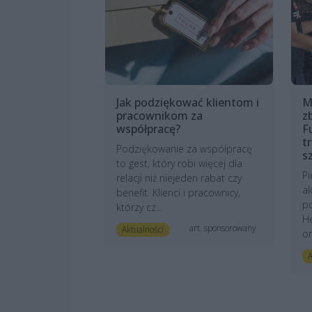
Jak podziękować klientom i
M
pracownikom za
z
współpracę?
F
t
Podziękowanie za współpracę
s
to gest, który robi więcej dla
Pi
relacji niż niejeden rabat czy
ak
benefit. Klienci i pracownicy,
po
którzy cz...
He
art. sponsorowany
Aktualności
or
A