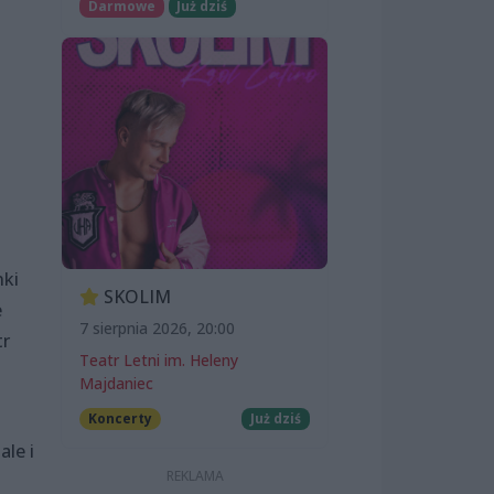
Darmowe
Już dziś
nki
SKOLIM
e
7 sierpnia 2026, 20:00
tr
Teatr Letni im. Heleny
Majdaniec
Koncerty
Już dziś
ale i