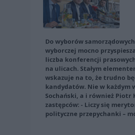
Do wyborów samorządowych p
wyborczej mocno przyspiesz
liczba konferencji prasowyc
na ulicach. Stałym elemente
wskazuje na to, że trudno b
kandydatów. Nie w każdym w
Sochański, a i również Piotr
zastępców: - Liczy się meryt
polityczne przepychanki – mó