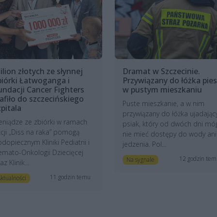
ilion złotych ze słynnej
Dramat w Szczecinie.
biórki Łatwoganga i
Przywiązany do łóżka pies
undacji Cancer Fighters
w pustym mieszkaniu
rafiło do szczecińskiego
Puste mieszkanie, a w nim
zpitala
przywiązany do łóżka ujadając
eniądze ze zbiórki w ramach
psiak, który od dwóch dni mó
cji „Diss na raka” pomogą
nie mieć dostępy do wody ani
dopiecznym Kliniki Pediatrii i
jedzenia. Pol...
mato-Onkologii Dziecięcej
12 godzin te
Na sygnale
az Klinik...
11 godzin temu
ktualności