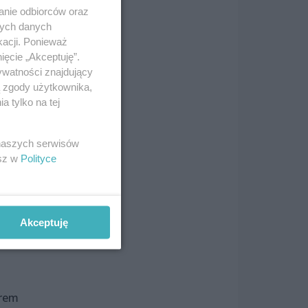
anie odbiorców oraz
nych danych
kacji. Ponieważ
ięcie „Akceptuję”.
ywatności znajdujący
ą zgody użytkownika,
 tylko na tej
 naszych serwisów
esz w
Polityce
Akceptuję
trem