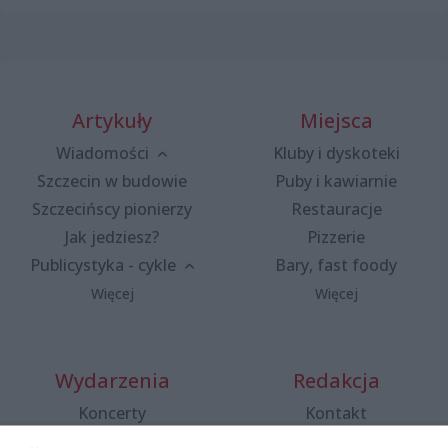
Artykuły
Miejsca
Wiadomości
Kluby i dyskoteki
Szczecin w budowie
Puby i kawiarnie
Szczecińscy pionierzy
Restauracje
Jak jedziesz?
Pizzerie
Publicystyka - cykle
Bary, fast foody
Więcej
Więcej
Wydarzenia
Redakcja
Koncerty
Kontakt
Warsztaty
Regulamin i polityka