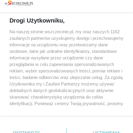
prywatności
Spacery i oprowadzania
Reklama
Jarmarki, festyny, pchle
Drogi Użytkowniku,
targi
Redakcja
Wernisaże
Specjalny koncert z okazji
Na naszej stronie wszczecinie.pl, my oraz naszych 1162
20. urodzin portalu
zaufanych partnerów uzyskujemy dostęp i przechowujemy
Więcej
wSzczecinie.pl
informacje na urządzeniu oraz przetwarzamy dane
osobowe, takie jak unikalne identyfikatory, standardowe
Regulamin konkursów
informacje wysyłane przez urządzenie czy dane
śniadaniówka "Hej
przeglądania w celu zapewniania spersonalizowanych
Szczecin! Jest piątek!"
reklam, wybór spersonalizowanych treści, pomiar reklam i
treści, badanie odbiorców oraz ulepszanie usług. Za zgodą
Użytkownika my i Zaufani Partnerzy możemy używać
dokładnych danych geolokalizacyjnych oraz aktywnie
Partnerzy
skanować charakterystykę urządzenia do celów
Praca Szczecin
identyfikacji. Ponieważ cenimy Twoją prywatność, prosimy
o zgodę na korzystanie z tych technologii poprzez
the:protocol
kliknięcie „Akceptuję”. Zgoda jest dobrowolna i zawsze
POZASzczecin.pl
możesz ją zmienić/wycofać klikając przycisk ustawień
prywatności znajdujący się w lewym dolnym rogu strony
PARTNERZY
USTAWIENIA