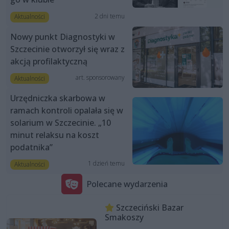
2 dni temu
Aktualności
Nowy punkt Diagnostyki w
Szczecinie otworzył się wraz z
akcją profilaktyczną
art. sponsorowany
Aktualności
Urzędniczka skarbowa w
ramach kontroli opalała się w
solarium w Szczecinie. „10
minut relaksu na koszt
podatnika”
1 dzień temu
Aktualności
Polecane wydarzenia
Szczeciński Bazar
Smakoszy