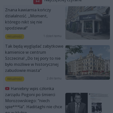
Znana kawiarnia kończy
działalność. „Moment,
którego nikt się nie
spodziewał”
1 dzień temu
Aktualności
Tak będą wyglądać zabytkowe
kamienice w centrum
Szczecina! „Do tej pory to nie
było możliwe w historycznej
zabudowie miasta”
2 dni temu
Aktualności
Haniebny wpis członka
zarządu Pogoni po śmierci
Morozowskiego: “niech
spie***la”. Haditaghi nie chce
go w klubie