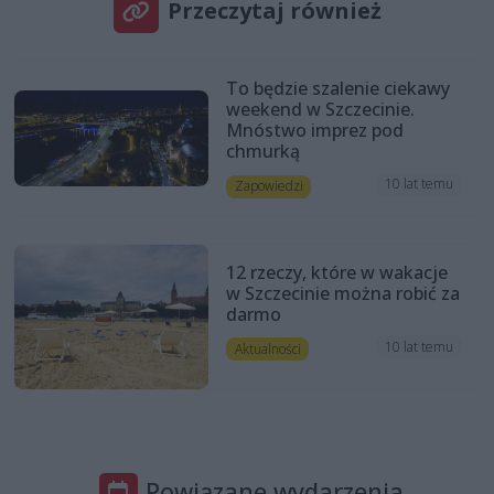
Przeczytaj również
To będzie szalenie ciekawy
weekend w Szczecinie.
Mnóstwo imprez pod
chmurką
10 lat temu
Zapowiedzi
12 rzeczy, które w wakacje
w Szczecinie można robić za
darmo
10 lat temu
Aktualności
Powiązane wydarzenia