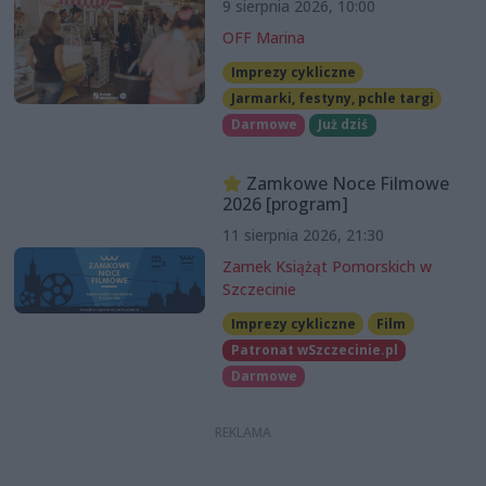
9 sierpnia 2026, 10:00
OFF Marina
Imprezy cykliczne
Jarmarki, festyny, pchle targi
Darmowe
Już dziś
Zamkowe Noce Filmowe
2026 [program]
11 sierpnia 2026, 21:30
Zamek Książąt Pomorskich w
Szczecinie
Imprezy cykliczne
Film
Patronat wSzczecinie.pl
Darmowe