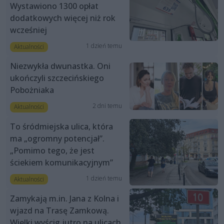
Wystawiono 1300 opłat
dodatkowych więcej niż rok
wcześniej
1 dzień temu
Aktualności
Niezwykła dwunastka. Oni
ukończyli szczecińskiego
Pobożniaka
2 dni temu
Aktualności
To śródmiejska ulica, która
ma „ogromny potencjał”.
„Pomimo tego, że jest
ściekiem komunikacyjnym”
1 dzień temu
Aktualności
Zamykają m.in. Jana z Kolna i
wjazd na Trasę Zamkową.
Wielki wyścig jutro na ulicach