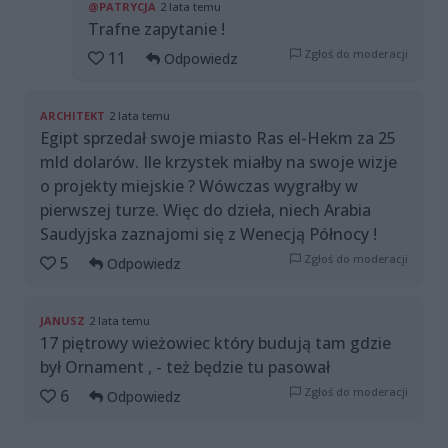
@PATRYCJA
2 lata temu
Trafne zapytanie !
Zgłoś do moderacji
11
Odpowiedz
ARCHITEKT
2 lata temu
Egipt sprzedał swoje miasto Ras el-Hekm za 25
mld dolarów. Ile krzystek miałby na swoje wizje
o projekty miejskie ? Wówczas wygrałby w
pierwszej turze. Więc do dzieła, niech Arabia
Saudyjska zaznajomi się z Wenecją Północy !
Zgłoś do moderacji
5
Odpowiedz
JANUSZ
2 lata temu
17 piętrowy wieżowiec który budują tam gdzie
był Ornament , - też będzie tu pasował
Zgłoś do moderacji
6
Odpowiedz