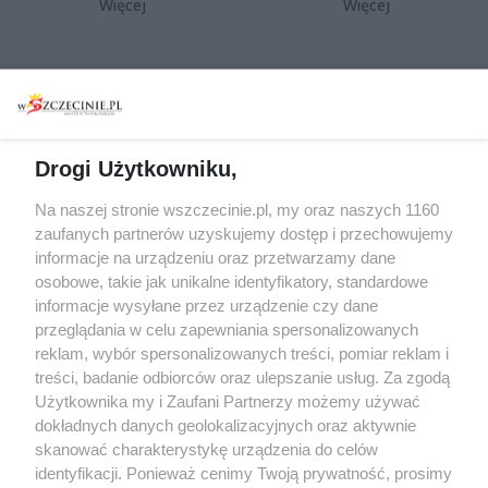
Więcej
Więcej
Wydarzenia
Redakcja
Koncerty
Kontakt
Warsztaty
Regulamin i polityka
Drogi Użytkowniku,
prywatności
Spacery i oprowadzania
Na naszej stronie wszczecinie.pl, my oraz naszych 1160
Reklama
Jarmarki, festyny, pchle
zaufanych partnerów uzyskujemy dostęp i przechowujemy
targi
Redakcja
informacje na urządzeniu oraz przetwarzamy dane
Wernisaże
Specjalny koncert z okazji
osobowe, takie jak unikalne identyfikatory, standardowe
informacje wysyłane przez urządzenie czy dane
20. urodzin portalu
Więcej
przeglądania w celu zapewniania spersonalizowanych
wSzczecinie.pl
reklam, wybór spersonalizowanych treści, pomiar reklam i
Regulamin konkursów
treści, badanie odbiorców oraz ulepszanie usług. Za zgodą
śniadaniówka "Hej
Użytkownika my i Zaufani Partnerzy możemy używać
Szczecin! Jest piątek!"
dokładnych danych geolokalizacyjnych oraz aktywnie
skanować charakterystykę urządzenia do celów
identyfikacji. Ponieważ cenimy Twoją prywatność, prosimy