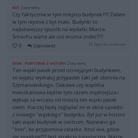
KOT
2 lata temu
Czy faktycznie w tym miejscu budynek??? Zieleni
w tym rejonie z byt mało. Budynki to
najłatwiejszy sposób na wydatki Miasta.
Śmiechu warte ale coż mozna zrobić???
Zgłoś do moderacji
0
Odpowiedz
IRON - POWTÓRKA Z HISTORII
2 lata temu
Ten wąski pasek przed istniejącym budynkiem,
to wypisz wymaluj przypadek taki jak obecnie na
Szymanowskiego. Ciekawe czy wspólna
mieszkaniowa będzie tym razem mądrzejsza i
wykupi za wczasu od miasta ten wąski pasek
ziemi. Inaczej będą zaglądać im w okna sąsiedzi
z nowego "wąskiego" budynku. Był już w historii
taki wąski budynek w centrum. Nazwano go
"Iron", bo przypomina żelazko. Ktoś wie, gdzie
się znajduje??? Jest atrakcją turystyczną. Nasze