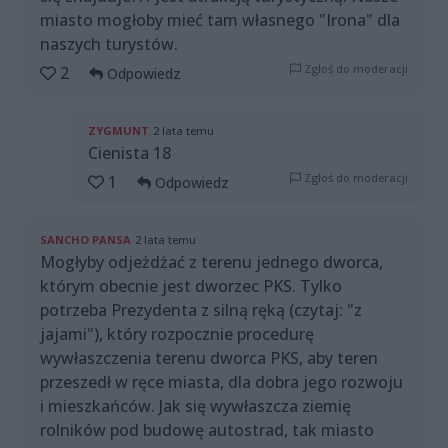
miasto mogłoby mieć tam własnego "Irona" dla
naszych turystów.
Zgłoś do moderacji
2
Odpowiedz
ZYGMUNT
2 lata temu
Cienista 18
Zgłoś do moderacji
1
Odpowiedz
SANCHO PANSA
2 lata temu
Mogłyby odjeżdżać z terenu jednego dworca,
którym obecnie jest dworzec PKS. Tylko
potrzeba Prezydenta z silną ręką (czytaj: "z
jajami"), który rozpocznie procedurę
wywłaszczenia terenu dworca PKS, aby teren
przeszedł w ręce miasta, dla dobra jego rozwoju
i mieszkańców. Jak się wywłaszcza ziemię
rolników pod budowę autostrad, tak miasto