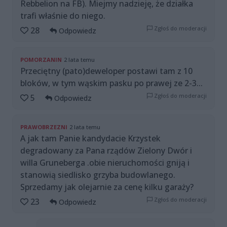
Rebbelion na FB). Miejmy nadzieję, że działka
trafi właśnie do niego.
Zgłoś do moderacji
28
Odpowiedz
POMORZANIN
2 lata temu
Przeciętny (pato)deweloper postawi tam z 10
bloków, w tym wąskim pasku po prawej ze 2-3...
Zgłoś do moderacji
5
Odpowiedz
PRAWOBRZEZNI
2 lata temu
A jak tam Panie kandydacie Krzystek
degradowany za Pana rządów Zielony Dwór i
willa Gruneberga .obie nieruchomości gniją i
stanowią siedlisko grzyba budowlanego.
Sprzedamy jak olejarnie za cenę kilku garaży?
Zgłoś do moderacji
23
Odpowiedz