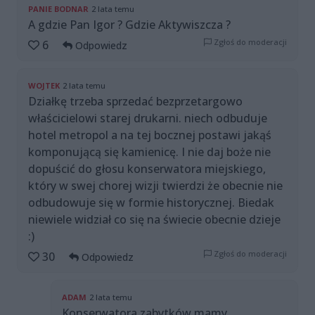
PANIE BODNAR
2 lata temu
A gdzie Pan Igor ? Gdzie Aktywiszcza ?
Zgłoś do moderacji
6
Odpowiedz
WOJTEK
2 lata temu
Działkę trzeba sprzedać bezprzetargowo
właścicielowi starej drukarni. niech odbuduje
hotel metropol a na tej bocznej postawi jakąś
komponującą się kamienicę. I nie daj boże nie
dopuścić do głosu konserwatora miejskiego,
który w swej chorej wizji twierdzi że obecnie nie
odbudowuje się w formie historycznej. Biedak
niewiele widział co się na świecie obecnie dzieje
:)
Zgłoś do moderacji
30
Odpowiedz
ADAM
2 lata temu
Konserwatora zabytków mamy