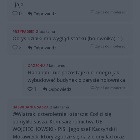
"jaja".
Zgłoś do moderacji
0
Odpowiedz
PRZYPADEK?
2 lata temu
Obrys działki ma wygląd statku (holownika). :-)
Zgłoś do moderacji
2
Odpowiedz
GRZECHU
2 lata temu
Hahahah...nie pozostaje nic innego jak
wybudować budynek o zarysie holownika
Zgłoś do moderacji
1
Odpowiedz
DASWIDANIA SASZA
2 lata temu
@Wiatraki czteroletnie i starsze: Coś ci się
pomyliło sasza. Komisarz rolnictwa UE
WOJCIECHOWSKI - PIS . Jego szef Kaczyński i
Morawiecki który zgodził się na zielony ład oraz