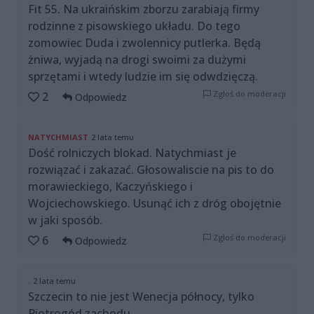
Fit 55. Na ukraińskim zborzu zarabiają firmy
rodzinne z pisowskiego układu. Do tego
zomowiec Duda i zwolennicy putlerka. Będą
żniwa, wyjadą na drogi swoimi za dużymi
sprzętami i wtedy ludzie im się odwdzięczą.
Zgłoś do moderacji
2
Odpowiedz
NATYCHMIAST
2 lata temu
Dość rolniczych blokad. Natychmiast je
rozwiązać i zakazać. Głosowaliscie na pis to do
morawieckiego, Kaczyńskiego i
Wojciechowskiego. Usunąć ich z dróg obojętnie
w jaki sposób.
Zgłoś do moderacji
6
Odpowiedz
.
2 lata temu
Szczecin to nie jest Wenecja północy, tylko
Piotrogód zachodu