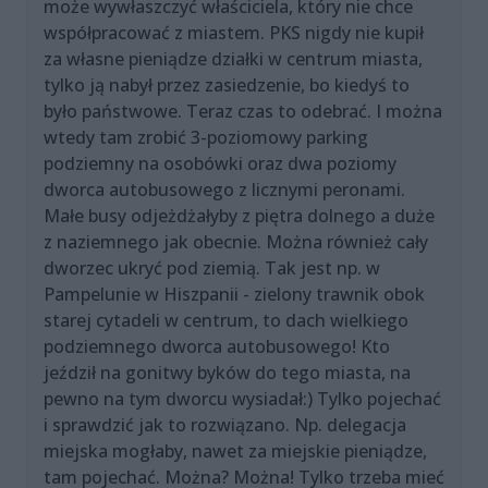
może wywłaszczyć właściciela, który nie chce
współpracować z miastem. PKS nigdy nie kupił
za własne pieniądze działki w centrum miasta,
tylko ją nabył przez zasiedzenie, bo kiedyś to
było państwowe. Teraz czas to odebrać. I można
wtedy tam zrobić 3-poziomowy parking
podziemny na osobówki oraz dwa poziomy
dworca autobusowego z licznymi peronami.
Małe busy odjeżdżałyby z piętra dolnego a duże
z naziemnego jak obecnie. Można również cały
dworzec ukryć pod ziemią. Tak jest np. w
Pampelunie w Hiszpanii - zielony trawnik obok
starej cytadeli w centrum, to dach wielkiego
podziemnego dworca autobusowego! Kto
jeździł na gonitwy byków do tego miasta, na
pewno na tym dworcu wysiadał:) Tylko pojechać
i sprawdzić jak to rozwiązano. Np. delegacja
miejska mogłaby, nawet za miejskie pieniądze,
tam pojechać. Można? Można! Tylko trzeba mieć