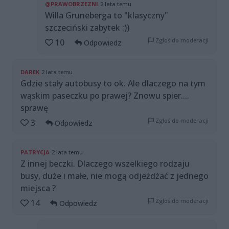
@PRAWOBRZEZNI
2 lata temu
Willa Gruneberga to "klasyczny"
szczeciński zabytek :))
Zgłoś do moderacji
10
Odpowiedz
DAREK
2 lata temu
Gdzie stały autobusy to ok. Ale dlaczego na tym
wąskim paseczku po prawej? Znowu spier....
sprawę
Zgłoś do moderacji
3
Odpowiedz
PATRYCJA
2 lata temu
Z innej beczki. Dlaczego wszelkiego rodzaju
busy, duże i małe, nie mogą odjeżdżać z jednego
miejsca ?
Zgłoś do moderacji
14
Odpowiedz