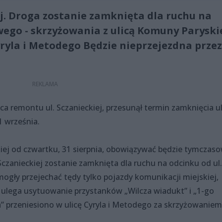
ej. Droga zostanie zamknięta dla ruchu na
ego - skrzyżowania z ulicą Komuny Paryski
yryla i Metodego Będzie nieprzejezdna przez
a remontu ul. Sczanieckiej, przesunął termin zamknięcia ul
1 września.
kiej od czwartku, 31 sierpnia, obowiązywać będzie tymczas
 Sczanieckiej zostanie zamknięta dla ruchu na odcinku od ul.
mogły przejechać tędy tylko pojazdy komunikacji miejskiej,
 ulega usytuowanie przystanków „Wilcza wiadukt” i „1-go
a” przeniesiono w ulicę Cyryla i Metodego za skrzyżowaniem