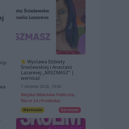
ej
Wystawa Elżbiety
icy.
Śnieżewskiej i Anastasii
Lazarevej „MISZMASZ” |
wernisaż
owa
7 sierpnia 2026, 18:00
Miejska Biblioteka Publiczna,
filia nr 54 (ProMedia)
Wernisaże
Darmowe
.