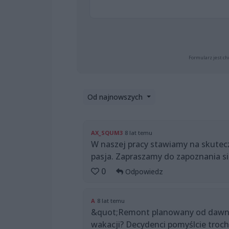
Formularz jest ch
Od najnowszych
AX_SQUM3
8 lat temu
W naszej pracy stawiamy na skutec
pasja. Zapraszamy do zapoznania si
0
Odpowiedz
A
8 lat temu
&quot;Remont planowany od dawna&
wakacji? Decydenci pomyślcie troch