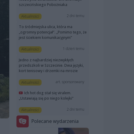
szczecińskiego Pobożniaka
2 dni temu
Aktualności
To śródmiejska ulica, która ma
„ogromny potencjał”. „Pomimo tego, że
jest ściekiem komunikacyjnym”
1 dzień temu
Aktualności
Jedno z najbardziej niezwykłych
przedszkoli w Szczecinie. Dwa języki,
kort tenisowy i drzemki na mrozie
art. sponsorowany
Aktualności
Ich hot dog stał się viralem.
„Ustawiają się po niego kolejki”
2 dni temu
Aktualności
Polecane wydarzenia