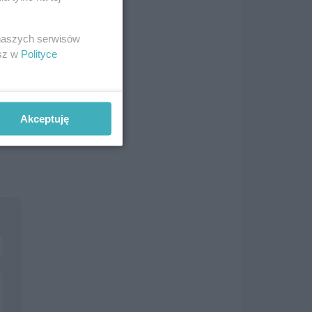
gł
 naszych serwisów
esz w
Polityce
mu
Akceptuję