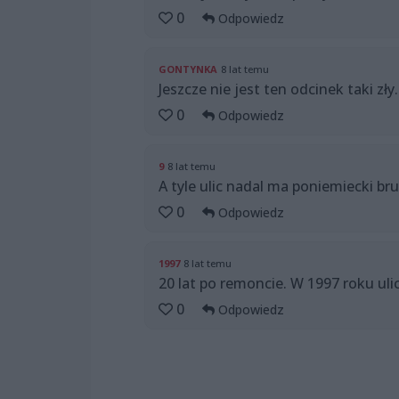
0
Odpowiedz
GONTYNKA
8 lat temu
Jeszcze nie jest ten odcinek taki zły.
0
Odpowiedz
9
8 lat temu
A tyle ulic nadal ma poniemiecki bruk
0
Odpowiedz
1997
8 lat temu
20 lat po remoncie. W 1997 roku uli
0
Odpowiedz