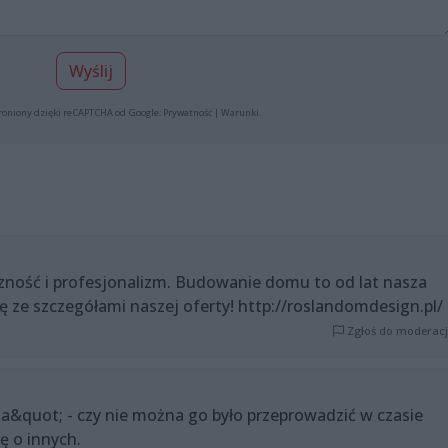
Wyślij
roniony dzięki reCAPTCHA od Google:
Prywatność
|
Warunki
.
zność i profesjonalizm. Budowanie domu to od lat nasza
ę ze szczegółami naszej oferty! http://roslandomdesign.pl/
Zgłoś do moderacj
quot; - czy nie można go było przeprowadzić w czasie
ę o innych.