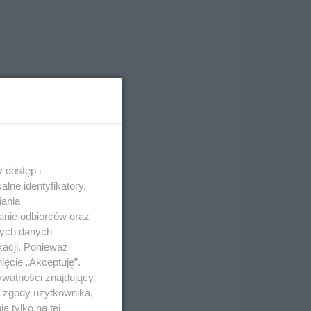
 dostęp i
lne identyfikatory,
iania
anie odbiorców oraz
nych danych
kacji. Ponieważ
ięcie „Akceptuję”.
ywatności znajdujący
ą zgody użytkownika,
y
 tylko na tej