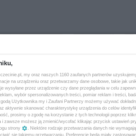
niku,
zczecinie.pl, my oraz naszych 1160 zaufanych partnerów uzyskujemy
cje na urządzeniu oraz przetwarzamy dane osobowe, takie jak unika
je wysyłane przez urządzenie czy dane przeglądania w celu zapewn
klam, wybór spersonalizowanych treści, pomiar reklam i treści, bad
 zgodą Użytkownika my i Zaufani Partnerzy możemy używać dokład
ilion złotych ze słynnej
Dramat w Szczecinie.
az aktywnie skanować charakterystykę urządzenia do celów identyfi
biórki Łatwoganga i
Przywiązany do łóżka pies
ść, prosimy o zgodę na korzystanie z tych technologii poprzez klikn
undacji Cancer Fighters
w pustym mieszkaniu
a i zawsze możesz ją zmienić/wycofać klikając przycisk ustawień pr
rafiło do szczecińskiego
Puste mieszkanie, a w nim
zpitala
ogu strony
. Niektóre rodzaje przetwarzania danych nie wymagaj
przywiązany do łóżka ujadając
iwić się takiemu przetwarzaniu. Preferencje będą miały zastosowania