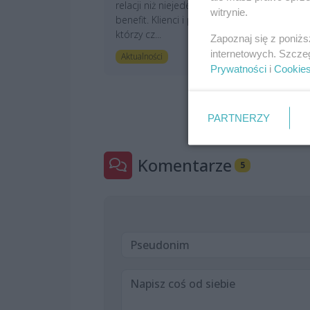
Pi
relacji niż niejeden rabat czy
witrynie.
ak
benefit. Klienci i pracownicy,
po
którzy cz...
Zapoznaj się z poniż
He
internetowych. Szcze
art. sponsorowany
Aktualności
or
Prywatności
i
Cookie
A
PARTNERZY
Komentarze
5