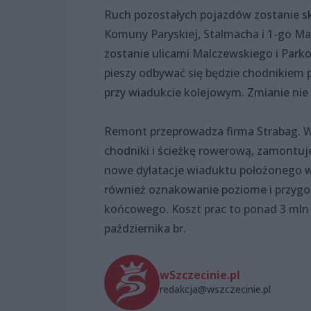
Ruch pozostałych pojazdów zostanie sk
Komuny Paryskiej, Stalmacha i 1-go M
zostanie ulicami Malczewskiego i Parkow
pieszy odbywać się będzie chodnikiem po
przy wiadukcie kolejowym. Zmianie nie
Remont przeprowadza firma Strabag. W
chodniki i ścieżkę rowerową, zamontuje
nowe dylatacje wiaduktu położonego w
również oznakowanie poziome i przygotu
końcowego. Koszt prac to ponad 3 mln 
października br.
wSzczecinie.pl
redakcja@wszczecinie.pl