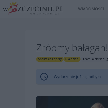
WIADOMOŚCI
Zróbmy bałagan!
Spektakle i opery
Dla dzieci
Teatr Lalek Pleciu
Wydarzenie już się odbyło