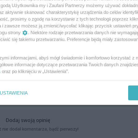
 zgodą Użytkownika my i Zaufani Partnerzy możemy używać dokład
szenia?...
az aktywnie skanować charakterystykę urządzenia do celów identyfi
ść, prosimy o zgodę na korzystanie z tych technologii poprzez klikn
 ze wszystkiego!
a i zawsze możesz ją zmienić/wycofać klikając przycisk ustawień pr
ogu strony
. Niektóre rodzaje przetwarzania danych nie wymagaj
wieść rozbudzająca kreatywność i zachęcająca do zabawy 
iwić się takiemu przetwarzaniu. Preferencje będą miały zastosowania
szymi informacjami, abyś mógł świadomie i komfortowo korzystać z
gółowe informacje dotyczące przetwarzania Twoich danych znajdzi
s
oraz po kliknięciu w „Ustawienia”.
USTAWIENIA
Dodaj swoją opinię
t nie dodał komentarza, bądź pierwszy!