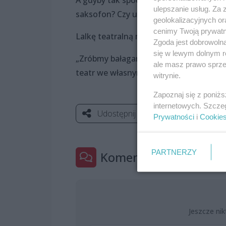
ulepszanie usług. Za
saksofon? Czy ubrania służą tylko do no
geolokalizacyjnych or
cenimy Twoją prywatno
Lalkę teatralną można zrobić naprawdę
Zgoda jest dobrowoln
się w lewym dolnym r
„Zróbmy bałagan” to interaktywna opo
ale masz prawo sprzec
teatr we własnym domu.
witrynie.
Zapoznaj się z poniż
internetowych. Szcze
Udostępnij
Prywatności
i
Cookie
PARTNERZY
Komentarze
0
Jeszcze nik