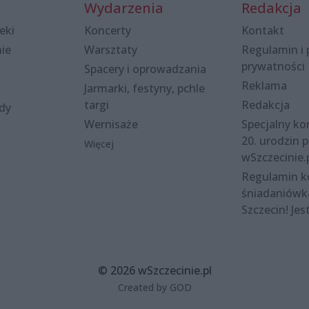
Wydarzenia
Redakcja
eki
Koncerty
Kontakt
nie
Warsztaty
Regulamin i 
prywatności
Spacery i oprowadzania
Reklama
Jarmarki, festyny, pchle
targi
Redakcja
ody
Wernisaże
Specjalny kon
20. urodzin p
Więcej
wSzczecinie.
Regulamin 
śniadaniówk
Szczecin! Jes
© 2026 wSzczecinie.pl
Created by GOD