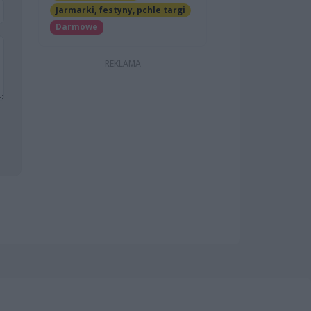
Jarmarki, festyny, pchle targi
Darmowe