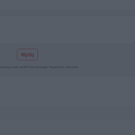
Wyślij
roniony dzięki reCAPTCHA od Google:
Prywatność
|
Warunki
.