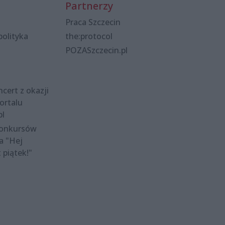
Partnerzy
Praca Szczecin
polityka
the:protocol
POZASzczecin.pl
cert z okazji
ortalu
pl
konkursów
a "Hej
t piątek!"