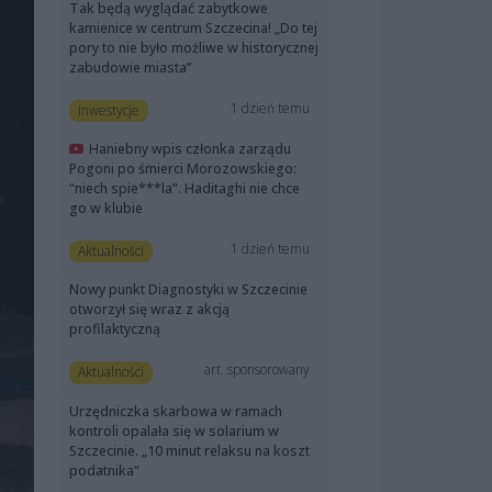
Tak będą wyglądać zabytkowe
kamienice w centrum Szczecina! „Do tej
pory to nie było możliwe w historycznej
zabudowie miasta”
1 dzień temu
Inwestycje
Haniebny wpis członka zarządu
Pogoni po śmierci Morozowskiego:
“niech spie***la”. Haditaghi nie chce
go w klubie
1 dzień temu
Aktualności
Nowy punkt Diagnostyki w Szczecinie
otworzył się wraz z akcją
profilaktyczną
art. sponsorowany
Aktualności
Urzędniczka skarbowa w ramach
kontroli opalała się w solarium w
Szczecinie. „10 minut relaksu na koszt
podatnika”