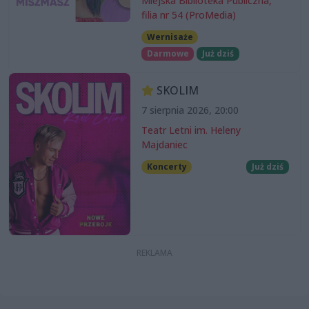
Miejska Biblioteka Publiczna,
filia nr 54 (ProMedia)
Wernisaże
Darmowe
Już dziś
SKOLIM
7 sierpnia 2026, 20:00
Teatr Letni im. Heleny
Majdaniec
Koncerty
Już dziś