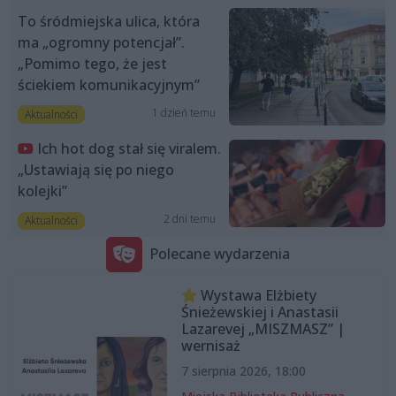
To śródmiejska ulica, która
ma „ogromny potencjał”.
„Pomimo tego, że jest
ściekiem komunikacyjnym”
1 dzień temu
Aktualności
Ich hot dog stał się viralem.
„Ustawiają się po niego
kolejki”
2 dni temu
Aktualności
Polecane wydarzenia
Wystawa Elżbiety
Śnieżewskiej i Anastasii
Lazarevej „MISZMASZ” |
wernisaż
7 sierpnia 2026, 18:00