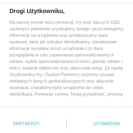
Reklama
Jarmarki, festyny, pchle
Drogi Użytkowniku,
targi
Redakcja
Wernisaże
Specjalny koncert z okazji
Na naszej stronie wszczecinie.pl, my oraz naszych 1162
20. urodzin portalu
zaufanych partnerów uzyskujemy dostęp i przechowujemy
Więcej
wSzczecinie.pl
informacje na urządzeniu oraz przetwarzamy dane
osobowe, takie jak unikalne identyfikatory, standardowe
Regulamin konkursów
informacje wysyłane przez urządzenie czy dane
śniadaniówka "Hej
przeglądania w celu zapewniania spersonalizowanych
Szczecin! Jest piątek!"
reklam, wybór spersonalizowanych treści, pomiar reklam i
treści, badanie odbiorców oraz ulepszanie usług. Za zgodą
Użytkownika my i Zaufani Partnerzy możemy używać
dokładnych danych geolokalizacyjnych oraz aktywnie
Partnerzy
skanować charakterystykę urządzenia do celów
Praca Szczecin
identyfikacji. Ponieważ cenimy Twoją prywatność, prosimy
o zgodę na korzystanie z tych technologii poprzez
the:protocol
kliknięcie „Akceptuję”. Zgoda jest dobrowolna i zawsze
POZASzczecin.pl
możesz ją zmienić/wycofać klikając przycisk ustawień
prywatności znajdujący się w lewym dolnym rogu strony
PARTNERZY
USTAWIENIA
. Niektóre rodzaje przetwarzania danych nie wymagają
zgody użytkownika, ale masz prawo sprzeciwić się