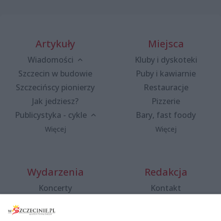
Artykuły
Miejsca
Wiadomości
Kluby i dyskoteki
Szczecin w budowie
Puby i kawiarnie
Szczecińscy pionierzy
Restauracje
Jak jedziesz?
Pizzerie
Publicystyka - cykle
Bary, fast foody
Więcej
Więcej
Wydarzenia
Redakcja
Koncerty
Kontakt
Warsztaty
Regulamin i polityka
prywatności
Spacery i oprowadzania