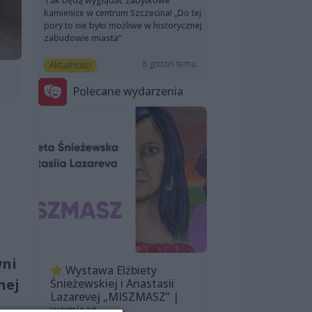
Tak będą wyglądać zabytkowe
kamienice w centrum Szczecina! „Do tej
pory to nie było możliwe w historycznej
zabudowie miasta”
8 godzin temu
Aktualności
Polecane wydarzenia
wni
Wystawa Elżbiety
nej
Śnieżewskiej i Anastasii
Lazarevej „MISZMASZ” |
wernisaż