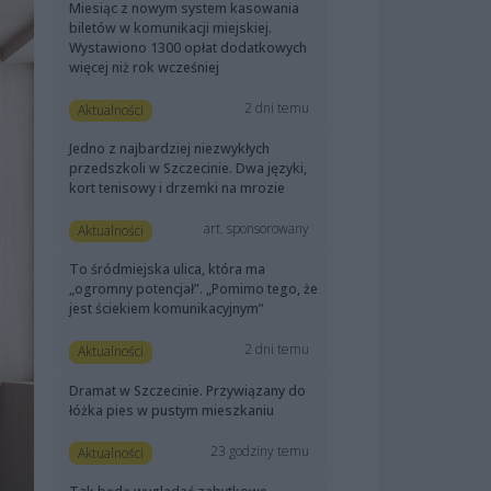
Miesiąc z nowym system kasowania
biletów w komunikacji miejskiej.
Wystawiono 1300 opłat dodatkowych
więcej niż rok wcześniej
2 dni temu
Aktualności
Jedno z najbardziej niezwykłych
przedszkoli w Szczecinie. Dwa języki,
kort tenisowy i drzemki na mrozie
art. sponsorowany
Aktualności
To śródmiejska ulica, która ma
„ogromny potencjał”. „Pomimo tego, że
jest ściekiem komunikacyjnym”
2 dni temu
Aktualności
Dramat w Szczecinie. Przywiązany do
łóżka pies w pustym mieszkaniu
23 godziny temu
Aktualności