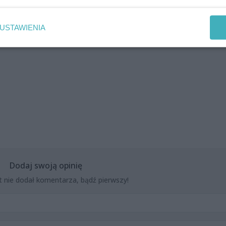
na Mazur, Aleksandra Panasiuk, Michalina Prendecka, Natal
USTAWIENIA
Dodaj swoją opinię
t nie dodał komentarza, bądź pierwszy!