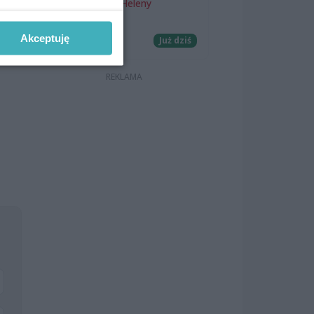
Teatr Letni im. Heleny
ia
Majdaniec
Akceptuję
Koncerty
Już dziś