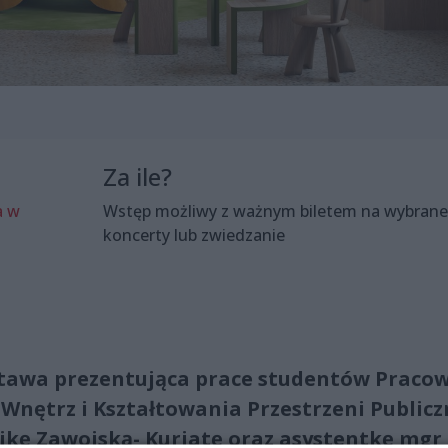
Za ile?
a w
Wstęp możliwy z ważnym biletem na wybrane
koncerty lub zwiedzanie
tawa prezentująca prace studentów Praco
Wnętrz i Kształtowania Przestrzeni Publicz
ikę Zawojską- Kuriatę oraz asystentkę mgr