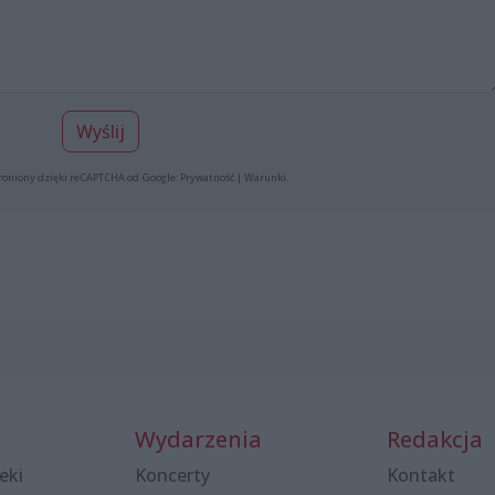
Wyślij
roniony dzięki reCAPTCHA od Google:
Prywatność
|
Warunki
.
Wydarzenia
Redakcja
eki
Koncerty
Kontakt