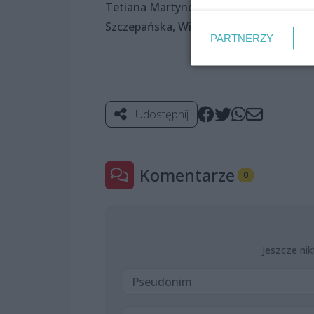
Tetiana Martynova, Emilia Mróz, Krysty
Szczepańska, Wiktoria Urbańska.
PARTNERZY
Udostępnij
Komentarze
0
Jeszcze nik