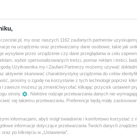
iale Architektury Wnętrz w Akademii Sztu
niku,
zczecinie.pl, my oraz naszych 1162 zaufanych partnerów uzyskujemy
 projekty studenckie realizowane w zakresie projektowan
cje na urządzeniu oraz przetwarzamy dane osobowe, takie jak unika
amkniętych, propozycje projektowe związane z naszym mias
je wysyłane przez urządzenie czy dane przeglądania w celu zapewn
klam, wybór spersonalizowanych treści, pomiar reklam i treści, bad
Studenci pracowni projektują istniejące obiekty lub
 zgodą Użytkownika my i Zaufani Partnerzy możemy używać dokład
ości ich kształtowania. Autorzy przedstawiają ideowe
az aktywnie skanować charakterystykę urządzenia do celów identyfi
gadnienia projektowe, często problemowe wskazując
ść, prosimy o zgodę na korzystanie z tych technologii poprzez klikn
e niejednokrotnie mogą stanowić drogowskaz do rozwijania 
a i zawsze możesz ją zmienić/wycofać klikając przycisk ustawień pr
ogu strony
. Niektóre rodzaje przetwarzania danych nie wymagaj
iwić się takiemu przetwarzaniu. Preferencje będą miały zastosowania
szymi informacjami, abyś mógł świadomie i komfortowo korzystać z
 Ates, Julia Bojczuk, Anna Chorna, Oliwia Gumowska, Natal
gółowe informacje dotyczące przetwarzania Twoich danych znajdzi
icz, Agata Kapinos, Wiktoria Kuchcińska-Jaji, Kaja Krysztofo
s
oraz po kliknięciu w „Ustawienia”.