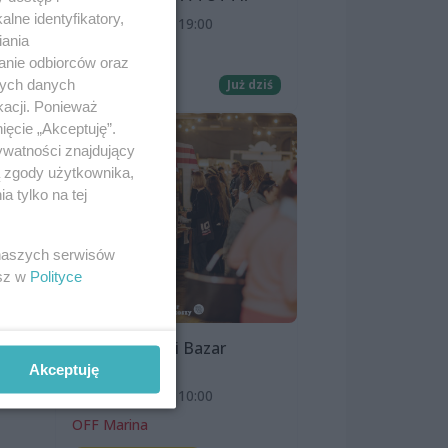
lne identyfikatory,
8 sierpnia 2026, 19:00
iania
Kino Pionier
anie odbiorców oraz
nych danych
Film
Już dziś
kacji. Ponieważ
ięcie „Akceptuję”.
ywatności znajdujący
ą zgody użytkownika,
 tylko na tej
 naszych serwisów
esz w
Polityce
Szczeciński Bazar
Smakoszy
Akceptuję
9 sierpnia 2026, 10:00
OFF Marina