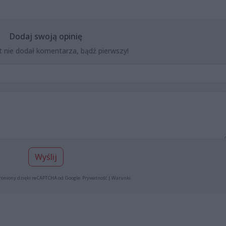
Dodaj swoją opinię
t nie dodał komentarza, bądź pierwszy!
Wyślij
roniony dzięki reCAPTCHA od Google:
Prywatność
|
Warunki
.