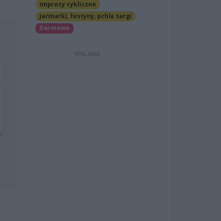
Imprezy cykliczne
Jarmarki, festyny, pchle targi
Darmowe