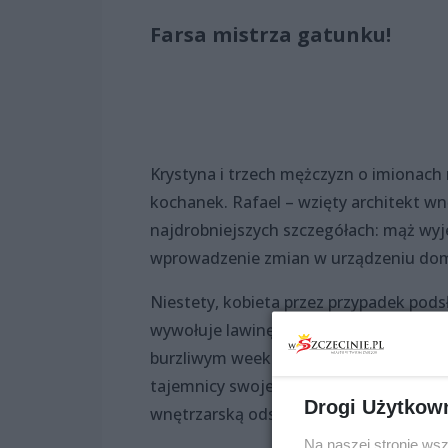
Farsa mistrza gatunku!
Krystyna i trzech mężczyzn o imionach r
kochanek. Rafael – wzięty architekt wn
najdrobniejszych szczegółach: mąż wyje
wprowadzenie zmian w urządzeniu do
Niestety, kobieta przez przypadek pod
wywołuje lawinę zdarzeń, przez które j
burzliwym weekendzie Krystyna i Rysz
tajemnicy swoje romanse (tak, tak, Rysz
Drogi Użytkow
wnętrzarską odsłonę?
Na naszej stronie ws