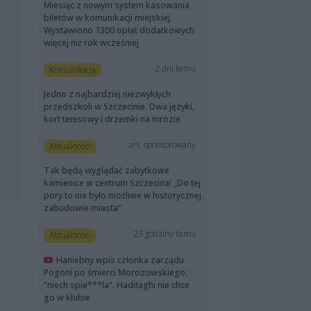
Miesiąc z nowym system kasowania
biletów w komunikacji miejskiej.
Wystawiono 1300 opłat dodatkowych
więcej niż rok wcześniej
2 dni temu
Komunikacja
Jedno z najbardziej niezwykłych
przedszkoli w Szczecinie. Dwa języki,
kort tenisowy i drzemki na mrozie
art. sponsorowany
Aktualności
Tak będą wyglądać zabytkowe
kamienice w centrum Szczecina! „Do tej
pory to nie było możliwe w historycznej
zabudowie miasta”
23 godziny temu
Aktualności
Haniebny wpis członka zarządu
Pogoni po śmierci Morozowskiego:
“niech spie***la”. Haditaghi nie chce
go w klubie