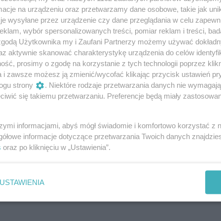
cje na urządzeniu oraz przetwarzamy dane osobowe, takie jak unika
je wysyłane przez urządzenie czy dane przeglądania w celu zapewn
yjna londyńska żona)
klam, wybór spersonalizowanych treści, pomiar reklam i treści, bad
 zgodą Użytkownika my i Zaufani Partnerzy możemy używać dokład
az aktywnie skanować charakterystykę urządzenia do celów identyfi
ść, prosimy o zgodę na korzystanie z tych technologii poprzez klikn
ej przyjaciółka)
a i zawsze możesz ją zmienić/wycofać klikając przycisk ustawień pr
ogu strony
. Niektóre rodzaje przetwarzania danych nie wymagaj
ochanek)
iwić się takiemu przetwarzaniu. Preferencje będą miały zastosowania
Doroty)
szymi informacjami, abyś mógł świadomie i komfortowo korzystać z
ektant wnętrz)
gółowe informacje dotyczące przetwarzania Twoich danych znajdzi
s
oraz po kliknięciu w „Ustawienia”.
USTAWIENIA