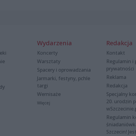
Wydarzenia
Redakcja
eki
Koncerty
Kontakt
nie
Warsztaty
Regulamin i 
prywatności
Spacery i oprowadzania
Reklama
Jarmarki, festyny, pchle
targi
Redakcja
ody
Wernisaże
Specjalny kon
20. urodzin p
Więcej
wSzczecinie.
Regulamin 
śniadaniówk
Szczecin! Jes