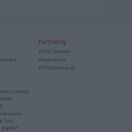
Partnerzy
Praca Szczecin
polityka
the:protocol
POZASzczecin.pl
cert z okazji
ortalu
pl
konkursów
a "Hej
t piątek!"