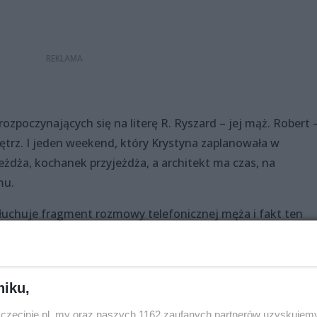
ozpoczynających się na literę R. Ryszard – jej mąż. Robert –
ętrz. I jeden weekend, który Krystyna zaplanowała w
żdża, kochanek przyjeżdża, a architekt ma czas, na
mu.
słuchuje fragment rozmowy telefonicznej męża i fakt ten
ej perfekcyjny plan rozpada się niczym domek z kart. Czy po
ard będą nadal małżeństwem? Czy obojgu uda się utrzymać
ard też nie jest święty...)? Czy, w końcu, ich dom zyska no
niku,
zczecinie.pl, my oraz naszych 1162 zaufanych partnerów uzyskujemy