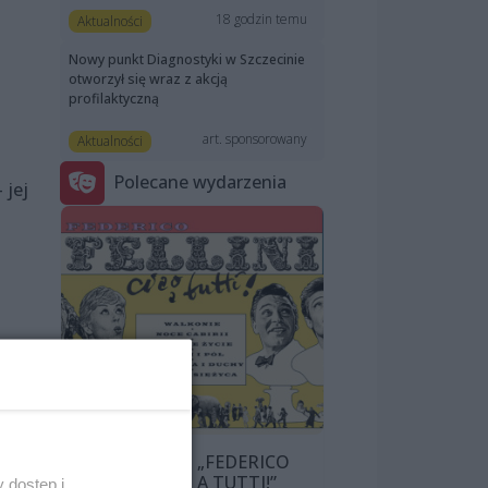
18 godzin temu
Aktualności
Nowy punkt Diagnostyki w Szczecinie
otworzył się wraz z akcją
profilaktyczną
art. sponsorowany
Aktualności
Polecane wydarzenia
 jej
 tym
 w
wą
PRZEGLĄD „FEDERICO
FELLINI: CIAO A TUTTI!”
 dostęp i