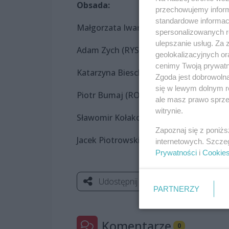
Obsada:
przechowujemy informa
standardowe informac
Małgorzata Iwańska (KRYSTYNA atrakc
spersonalizowanych re
ulepszanie usług. Za
Adam Zych (RYSZARD – jej mąż)
geolokalizacyjnych or
cenimy Twoją prywatno
Katarzyna Bieschke-Wabich (DOROTA – j
Zgoda jest dobrowoln
się w lewym dolnym r
Piotr Bumaj (ROBERT – jej francuski k
ale masz prawo sprzec
witrynie.
Sławomir Kołakowski (MUNDEK – mąż 
Zapoznaj się z poniż
Jacek Piotrowski (RAFAEL – modny proj
internetowych. Szcze
Prywatności
i
Cookie
Udostępnij
PARTNERZY
Komentarze
0