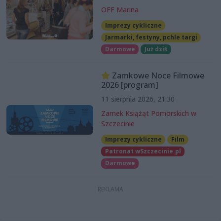
OFF Marina
Imprezy cykliczne
Jarmarki, festyny, pchle targi
Darmowe
Już dziś
Zamkowe Noce Filmowe
2026 [program]
11 sierpnia 2026, 21:30
Zamek Książąt Pomorskich w
Szczecinie
Imprezy cykliczne
Film
Patronat wSzczecinie.pl
Darmowe