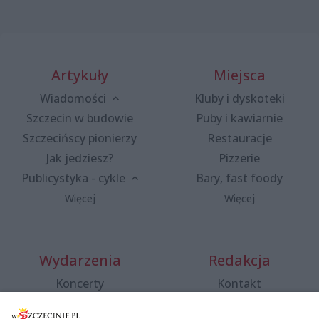
Artykuły
Miejsca
Wiadomości
Kluby i dyskoteki
Szczecin w budowie
Puby i kawiarnie
Szczecińscy pionierzy
Restauracje
Jak jedziesz?
Pizzerie
Publicystyka - cykle
Bary, fast foody
Więcej
Więcej
Wydarzenia
Redakcja
Koncerty
Kontakt
Warsztaty
Regulamin i polityka