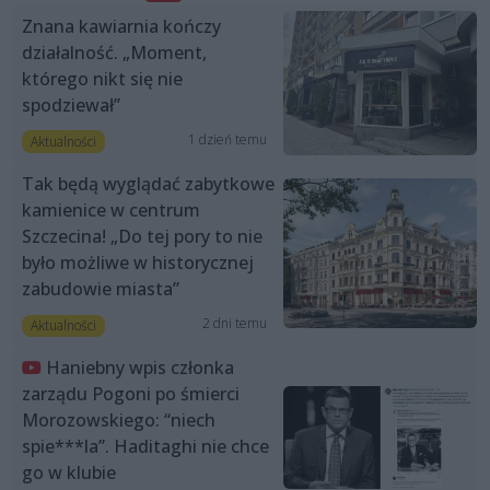
Znana kawiarnia kończy
działalność. „Moment,
którego nikt się nie
spodziewał”
1 dzień temu
Aktualności
Tak będą wyglądać zabytkowe
kamienice w centrum
Szczecina! „Do tej pory to nie
było możliwe w historycznej
zabudowie miasta”
2 dni temu
Aktualności
Haniebny wpis członka
zarządu Pogoni po śmierci
Morozowskiego: “niech
spie***la”. Haditaghi nie chce
go w klubie