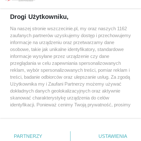
prywatności
Spacery i oprowadzania
Reklama
Jarmarki, festyny, pchle
Drogi Użytkowniku,
targi
Redakcja
Wernisaże
Specjalny koncert z okazji
Na naszej stronie wszczecinie.pl, my oraz naszych 1162
20. urodzin portalu
zaufanych partnerów uzyskujemy dostęp i przechowujemy
Więcej
wSzczecinie.pl
informacje na urządzeniu oraz przetwarzamy dane
osobowe, takie jak unikalne identyfikatory, standardowe
Regulamin konkursów
informacje wysyłane przez urządzenie czy dane
śniadaniówka "Hej
przeglądania w celu zapewniania spersonalizowanych
Szczecin! Jest piątek!"
reklam, wybór spersonalizowanych treści, pomiar reklam i
treści, badanie odbiorców oraz ulepszanie usług. Za zgodą
Użytkownika my i Zaufani Partnerzy możemy używać
dokładnych danych geolokalizacyjnych oraz aktywnie
Partnerzy
skanować charakterystykę urządzenia do celów
Praca Szczecin
identyfikacji. Ponieważ cenimy Twoją prywatność, prosimy
o zgodę na korzystanie z tych technologii poprzez
the:protocol
kliknięcie „Akceptuję”. Zgoda jest dobrowolna i zawsze
POZASzczecin.pl
możesz ją zmienić/wycofać klikając przycisk ustawień
prywatności znajdujący się w lewym dolnym rogu strony
PARTNERZY
USTAWIENIA
. Niektóre rodzaje przetwarzania danych nie wymagają