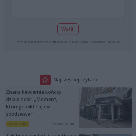
Wyślij
Formularz jest chroniony dzięki reCAPTCHA od Google:
Prywatność
|
Warunki
.
Najczęściej czytane
Znana kawiarnia kończy
działalność. „Moment,
którego nikt się nie
spodziewał”
1 dzień temu
Aktualności
Tak będą wyglądać zabytkowe