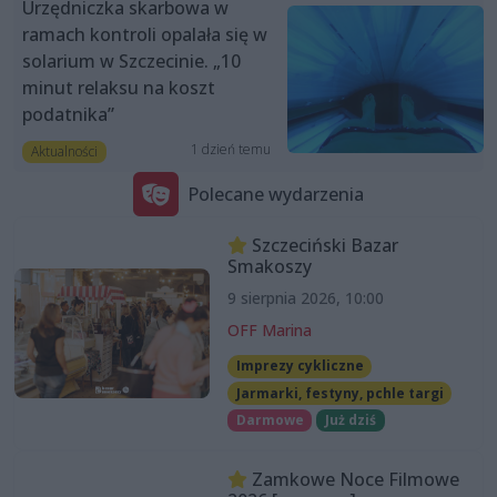
Urzędniczka skarbowa w
ramach kontroli opalała się w
solarium w Szczecinie. „10
minut relaksu na koszt
podatnika”
1 dzień temu
Aktualności
Polecane wydarzenia
Szczeciński Bazar
Smakoszy
9 sierpnia 2026, 10:00
OFF Marina
Imprezy cykliczne
Jarmarki, festyny, pchle targi
Darmowe
Już dziś
Zamkowe Noce Filmowe