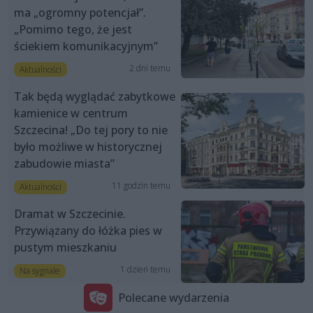
ma „ogromny potencjał”.
„Pomimo tego, że jest
ściekiem komunikacyjnym”
2 dni temu
Aktualności
Tak będą wyglądać zabytkowe
kamienice w centrum
Szczecina! „Do tej pory to nie
było możliwe w historycznej
zabudowie miasta”
11 godzin temu
Aktualności
Dramat w Szczecinie.
Przywiązany do łóżka pies w
pustym mieszkaniu
1 dzień temu
Na sygnale
Polecane wydarzenia