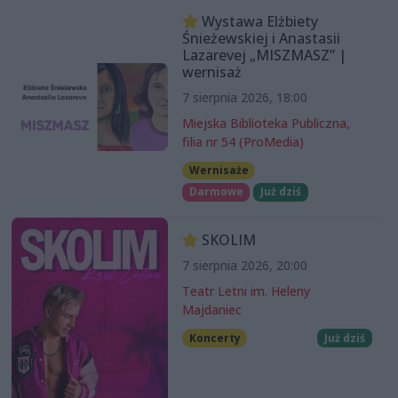
Wystawa Elżbiety
Śnieżewskiej i Anastasii
Lazarevej „MISZMASZ” |
wernisaż
7 sierpnia 2026, 18:00
Miejska Biblioteka Publiczna,
filia nr 54 (ProMedia)
Wernisaże
Darmowe
Już dziś
SKOLIM
7 sierpnia 2026, 20:00
Teatr Letni im. Heleny
Majdaniec
Koncerty
Już dziś