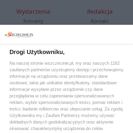
Wydarzenia
Redakcja
Koncerty
Kontakt
Warsztaty
Regulamin i polityka
prywatności
Spacery i oprowadzania
Reklama
Jarmarki, festyny, pchle
Drogi Użytkowniku,
targi
Redakcja
Wernisaże
Specjalny koncert z okazji
Na naszej stronie wszczecinie.pl, my oraz naszych 1162
20. urodzin portalu
zaufanych partnerów uzyskujemy dostęp i przechowujemy
Więcej
wSzczecinie.pl
informacje na urządzeniu oraz przetwarzamy dane
osobowe, takie jak unikalne identyfikatory, standardowe
Regulamin konkursów
informacje wysyłane przez urządzenie czy dane
śniadaniówka "Hej
przeglądania w celu zapewniania spersonalizowanych
Szczecin! Jest piątek!"
reklam, wybór spersonalizowanych treści, pomiar reklam i
treści, badanie odbiorców oraz ulepszanie usług. Za zgodą
Użytkownika my i Zaufani Partnerzy możemy używać
dokładnych danych geolokalizacyjnych oraz aktywnie
Partnerzy
skanować charakterystykę urządzenia do celów