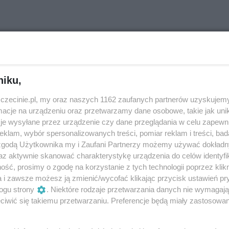
ia tętni kolorem, beztroską i – rzecz jasna
ilharmonii, wśród brzmień instrumentów,
niku,
i najmłodsi mogą poddać się dźwiękom ży
zczecinie.pl, my oraz naszych 1162 zaufanych partnerów uzyskujemy
cje na urządzeniu oraz przetwarzamy dane osobowe, takie jak unika
je wysyłane przez urządzenie czy dane przeglądania w celu zapewn
klam, wybór spersonalizowanych treści, pomiar reklam i treści, bad
 zgodą Użytkownika my i Zaufani Partnerzy możemy używać dokład
az aktywnie skanować charakterystykę urządzenia do celów identyfi
ść, prosimy o zgodę na korzystanie z tych technologii poprzez klikn
kultową aktywnością sobotnich poranków. Dzieci wraz
a i zawsze możesz ją zmienić/wycofać klikając przycisk ustawień pr
stniczą w warsztatach, ale również sami je tworzą. To okazj
ogu strony
. Niektóre rodzaje przetwarzania danych nie wymagaj
, spędzić czas w gronie innych małych melomanów, a przede
iwić się takiemu przetwarzaniu. Preferencje będą miały zastosowania
zyki. Warsztaty „Raniutto” wpływają na wszystkie obszary
mocjonalny, społeczny i intelektualny.