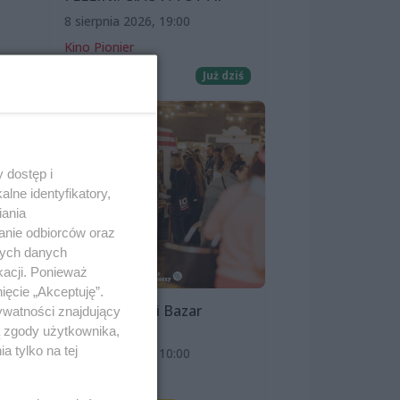
8 sierpnia 2026, 19:00
Kino Pionier
Film
Już dziś
 –
wej
 dostęp i
lne identyfikatory,
iania
anie odbiorców oraz
nych danych
kacji. Ponieważ
ięcie „Akceptuję”.
Szczeciński Bazar
ywatności znajdujący
a,
Smakoszy
ą zgody użytkownika,
 tylko na tej
9 sierpnia 2026, 10:00
OFF Marina