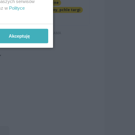
 naszych serwisów
Imprezy cykliczne
esz w
Polityce
Jarmarki, festyny, pchle targi
Darmowe
awy
rych
Akceptuję
”
,