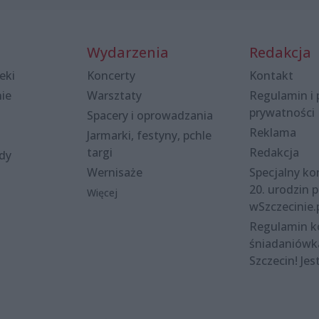
Wydarzenia
Redakcja
eki
Koncerty
Kontakt
nie
Warsztaty
Regulamin i 
prywatności
Spacery i oprowadzania
Reklama
Jarmarki, festyny, pchle
targi
Redakcja
ody
Wernisaże
Specjalny kon
20. urodzin p
Więcej
wSzczecinie.
Regulamin 
śniadaniówk
Szczecin! Jes