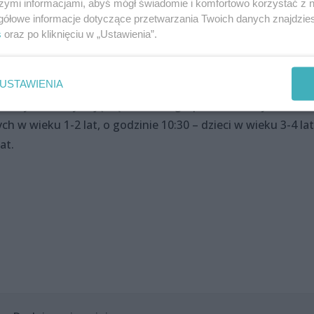
szymi informacjami, abyś mógł świadomie i komfortowo korzystać z
gółowe informacje dotyczące przetwarzania Twoich danych znajdzi
 „Raniutto” prowadzone przez wiolonczelistkę Orkiestry
s
oraz po kliknięciu w „Ustawienia”.
łowską. Prowadząca przybliży dzieciom świat twórczej zab
ramach warsztatów poświęcone będzie kompozytorom, o któ
USTAWIENIA
rtuoz oraz ciekawski Zając Wiolinek. Warsztaty „Raniutto
 roku życia i odbywają się w dwóch grupach wiekowych.
 w wieku 1-2 lat, o godzinie 10:30 – dzieci w wieku 3-4 lat
at.