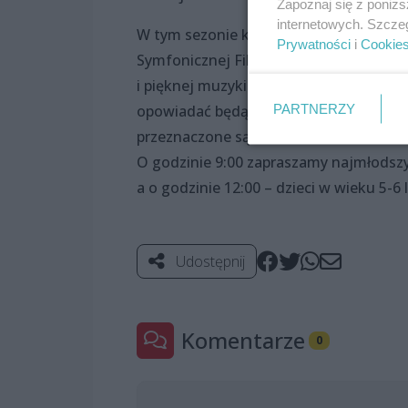
Zapoznaj się z poniż
internetowych. Szcze
W tym sezonie kontynuujemy warsztaty
Prywatności
i
Cookie
Symfonicznej Filharmonii Natalię Weso
i pięknej muzyki. Każde spotkanie w 
PARTNERZY
opowiadać będą niezwykle mądry Pan Wi
przeznaczone są dla dzieci od 1. do 5.
O godzinie 9:00 zapraszamy najmłodszych
a o godzinie 12:00 – dzieci w wieku 5-6 l
Udostępnij
Komentarze
0