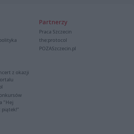
Partnerzy
Praca Szczecin
polityka
the:protocol
POZASzczecin.pl
cert z okazji
ortalu
pl
konkursów
a "Hej
t piątek!"