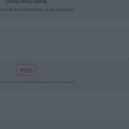
Dodaj swoją opinię
t nie dodał komentarza, bądź pierwszy!
Wyślij
roniony dzięki reCAPTCHA od Google:
Prywatność
|
Warunki
.