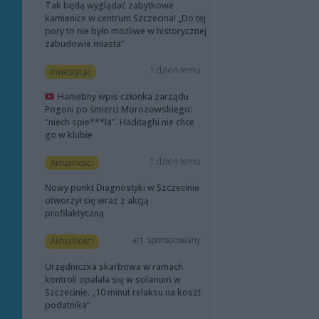
Tak będą wyglądać zabytkowe
kamienice w centrum Szczecina! „Do tej
pory to nie było możliwe w historycznej
zabudowie miasta”
1 dzień temu
Inwestycje
Haniebny wpis członka zarządu
Pogoni po śmierci Morozowskiego:
“niech spie***la”. Haditaghi nie chce
go w klubie
1 dzień temu
Aktualności
Nowy punkt Diagnostyki w Szczecinie
otworzył się wraz z akcją
profilaktyczną
art. sponsorowany
Aktualności
Urzędniczka skarbowa w ramach
kontroli opalała się w solarium w
Szczecinie. „10 minut relaksu na koszt
podatnika”