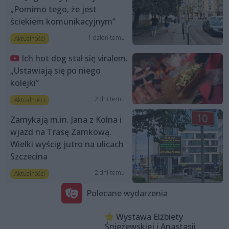
„Pomimo tego, że jest
ściekiem komunikacyjnym”
1 dzień temu
Aktualności
Ich hot dog stał się viralem.
„Ustawiają się po niego
kolejki”
2 dni temu
Aktualności
Zamykają m.in. Jana z Kolna i
wjazd na Trasę Zamkową.
Wielki wyścig jutro na ulicach
Szczecina
2 dni temu
Aktualności
Polecane wydarzenia
Wystawa Elżbiety
Śnieżewskiej i Anastasii