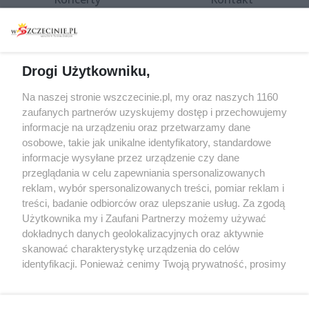
Warsztaty
Regulamin i polityka
prywatności
Spacery i oprowadzania
Reklama
Jarmarki, festyny, pchle
Drogi Użytkowniku,
targi
Redakcja
Wernisaże
Specjalny koncert z okazji
Na naszej stronie wszczecinie.pl, my oraz naszych 1160
20. urodzin portalu
zaufanych partnerów uzyskujemy dostęp i przechowujemy
Więcej
wSzczecinie.pl
informacje na urządzeniu oraz przetwarzamy dane
osobowe, takie jak unikalne identyfikatory, standardowe
Regulamin konkursów
informacje wysyłane przez urządzenie czy dane
śniadaniówka "Hej
przeglądania w celu zapewniania spersonalizowanych
Szczecin! Jest piątek!"
reklam, wybór spersonalizowanych treści, pomiar reklam i
treści, badanie odbiorców oraz ulepszanie usług. Za zgodą
Użytkownika my i Zaufani Partnerzy możemy używać
dokładnych danych geolokalizacyjnych oraz aktywnie
Partnerzy
skanować charakterystykę urządzenia do celów
Praca Szczecin
identyfikacji. Ponieważ cenimy Twoją prywatność, prosimy
o zgodę na korzystanie z tych technologii poprzez
the:protocol
kliknięcie „Akceptuję”. Zgoda jest dobrowolna i zawsze
POZASzczecin.pl
możesz ją zmienić/wycofać klikając przycisk ustawień