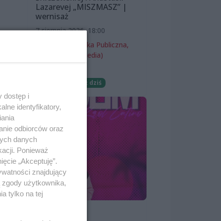
Lazarevej „MISZMASZ” |
wernisaż
7 sierpnia 2026, 18:00
Miejska Biblioteka Publiczna,
 –
filia nr 54 (ProMedia)
Wernisaże
wej
Darmowe
Już dziś
 dostęp i
lne identyfikatory,
iania
anie odbiorców oraz
nych danych
kacji. Ponieważ
ięcie „Akceptuję”.
ywatności znajdujący
a,
ą zgody użytkownika,
 tylko na tej
SKOLIM