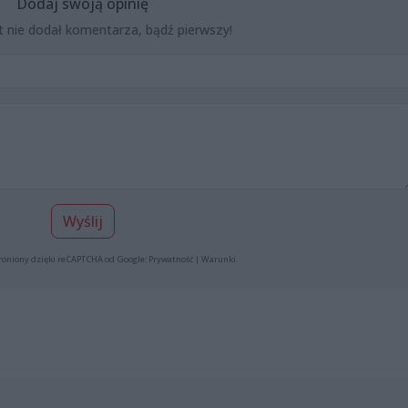
Dodaj swoją opinię
t nie dodał komentarza, bądź pierwszy!
Wyślij
roniony dzięki reCAPTCHA od Google:
Prywatność
|
Warunki
.