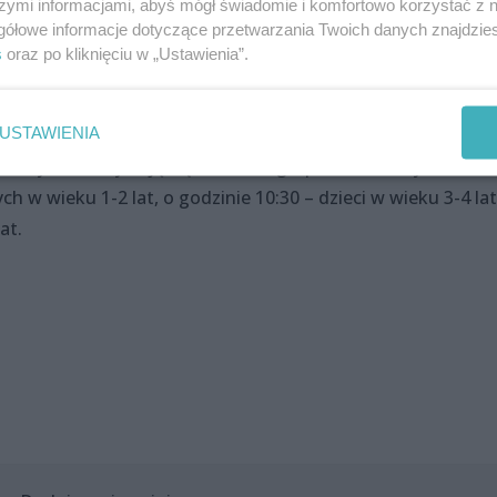
szymi informacjami, abyś mógł świadomie i komfortowo korzystać z
gółowe informacje dotyczące przetwarzania Twoich danych znajdzi
 „Raniutto” prowadzone przez wiolonczelistkę Orkiestry
s
oraz po kliknięciu w „Ustawienia”.
łowską. Prowadząca przybliży dzieciom świat twórczej zab
ramach warsztatów poświęcone będzie kompozytorom, o któ
USTAWIENIA
rtuoz oraz ciekawski Zając Wiolinek. Warsztaty „Raniutto
 roku życia i odbywają się w dwóch grupach wiekowych.
 w wieku 1-2 lat, o godzinie 10:30 – dzieci w wieku 3-4 lat
at.