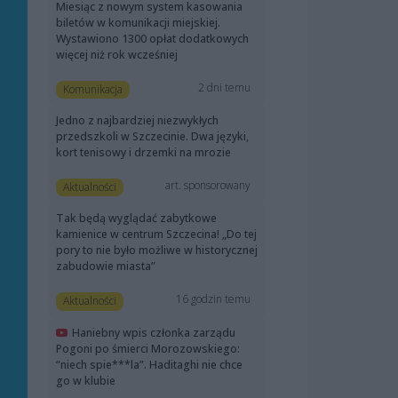
Miesiąc z nowym system kasowania
biletów w komunikacji miejskiej.
Wystawiono 1300 opłat dodatkowych
więcej niż rok wcześniej
2 dni temu
Komunikacja
Jedno z najbardziej niezwykłych
przedszkoli w Szczecinie. Dwa języki,
kort tenisowy i drzemki na mrozie
art. sponsorowany
Aktualności
Tak będą wyglądać zabytkowe
kamienice w centrum Szczecina! „Do tej
pory to nie było możliwe w historycznej
zabudowie miasta”
16 godzin temu
Aktualności
Haniebny wpis członka zarządu
Pogoni po śmierci Morozowskiego:
“niech spie***la”. Haditaghi nie chce
go w klubie