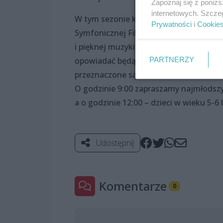
Zapoznaj się z poniż
internetowych. Szcze
W tym sezonie kontynuujemy warsztaty
Prywatności
i
Cookie
Symfonicznej Filharmonii Natalię Weso
i pięknej muzyki. Każde spotkanie w 
PARTNERZY
opowiadać będą niezwykle mądry Pan Wi
przeznaczone są dla dzieci od 1. do 5.
O godzinie 9:00 zapraszamy najmłodszych
a o godzinie 12:00 – dzieci w wieku 5-6 l
Udostępnij
Komentarze
0