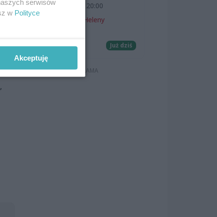
 naszych serwisów
7 sierpnia 2026, 20:00
esz w
Polityce
Teatr Letni im. Heleny
Majdaniec
awy
rych
Koncerty
Już dziś
Akceptuję
”
,