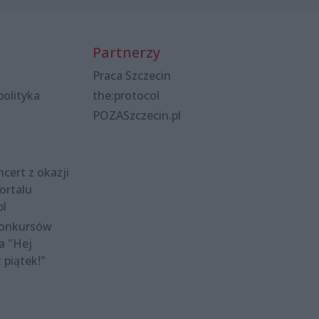
Partnerzy
Praca Szczecin
polityka
the:protocol
POZASzczecin.pl
cert z okazji
ortalu
pl
konkursów
a "Hej
t piątek!"