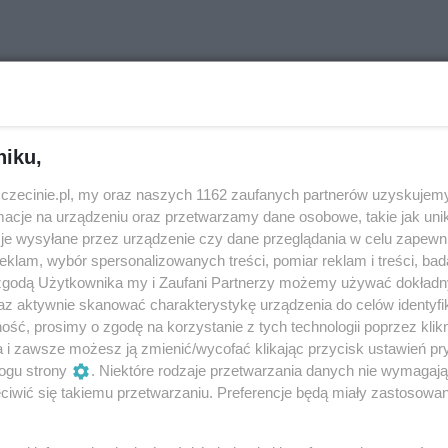
ia tętni kolorem, beztroską i – rzecz jasna
ilharmonii, wśród brzmień instrumentów,
niku,
i najmłodsi mogą poddać się dźwiękom ży
zczecinie.pl, my oraz naszych 1162 zaufanych partnerów uzyskujemy
cje na urządzeniu oraz przetwarzamy dane osobowe, takie jak unika
je wysyłane przez urządzenie czy dane przeglądania w celu zapewn
klam, wybór spersonalizowanych treści, pomiar reklam i treści, bad
 zgodą Użytkownika my i Zaufani Partnerzy możemy używać dokład
az aktywnie skanować charakterystykę urządzenia do celów identyfi
ść, prosimy o zgodę na korzystanie z tych technologii poprzez klikn
kultową aktywnością sobotnich poranków. Dzieci wraz
a i zawsze możesz ją zmienić/wycofać klikając przycisk ustawień pr
stniczą w warsztatach, ale również sami je tworzą. To okazj
ogu strony
. Niektóre rodzaje przetwarzania danych nie wymagaj
, spędzić czas w gronie innych małych melomanów, a przede
iwić się takiemu przetwarzaniu. Preferencje będą miały zastosowania
zyki. Warsztaty „Raniutto” wpływają na wszystkie obszary
mocjonalny, społeczny i intelektualny.