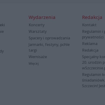
Wydarzenia
Redakcja
eki
Koncerty
Kontakt
nie
Warsztaty
Regulamin i 
prywatności
Spacery i oprowadzania
Reklama
Jarmarki, festyny, pchle
targi
Redakcja
ody
Wernisaże
Specjalny kon
20. urodzin p
Więcej
wSzczecinie.
Regulamin 
śniadaniówk
Szczecin! Jes