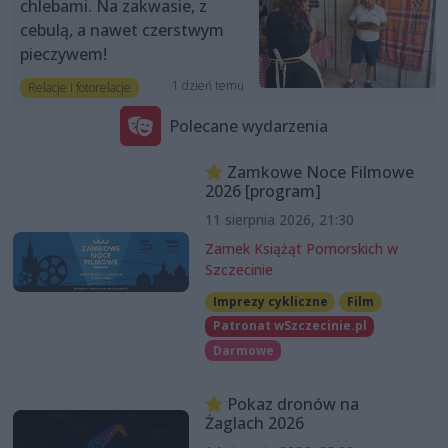
chlebami. Na zakwasie, z
cebulą, a nawet czerstwym
pieczywem!
1 dzień temu
Relacje i fotorelacje
Polecane wydarzenia
Zamkowe Noce Filmowe
2026 [program]
11 sierpnia 2026, 21:30
Zamek Książąt Pomorskich w
Szczecinie
Imprezy cykliczne
Film
Patronat wSzczecinie.pl
Darmowe
Pokaz dronów na
Żaglach 2026