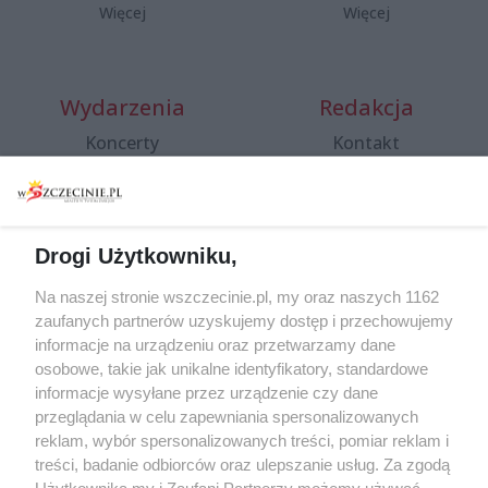
Więcej
Więcej
Wydarzenia
Redakcja
Koncerty
Kontakt
Warsztaty
Regulamin i polityka
prywatności
Spacery i oprowadzania
Reklama
Jarmarki, festyny, pchle
Drogi Użytkowniku,
targi
Redakcja
Wernisaże
Specjalny koncert z okazji
Na naszej stronie wszczecinie.pl, my oraz naszych 1162
20. urodzin portalu
zaufanych partnerów uzyskujemy dostęp i przechowujemy
Więcej
wSzczecinie.pl
informacje na urządzeniu oraz przetwarzamy dane
osobowe, takie jak unikalne identyfikatory, standardowe
Regulamin konkursów
informacje wysyłane przez urządzenie czy dane
śniadaniówka "Hej
przeglądania w celu zapewniania spersonalizowanych
Szczecin! Jest piątek!"
reklam, wybór spersonalizowanych treści, pomiar reklam i
treści, badanie odbiorców oraz ulepszanie usług. Za zgodą
Użytkownika my i Zaufani Partnerzy możemy używać