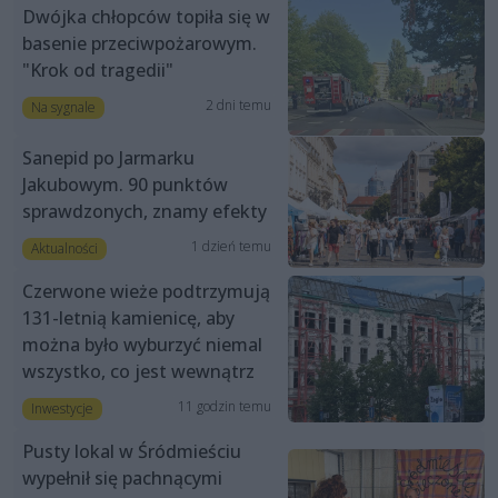
Dwójka chłopców topiła się w
basenie przeciwpożarowym.
"Krok od tragedii"
2 dni temu
Na sygnale
Sanepid po Jarmarku
Jakubowym. 90 punktów
sprawdzonych, znamy efekty
1 dzień temu
Aktualności
Czerwone wieże podtrzymują
131-letnią kamienicę, aby
można było wyburzyć niemal
wszystko, co jest wewnątrz
11 godzin temu
Inwestycje
Pusty lokal w Śródmieściu
wypełnił się pachnącymi