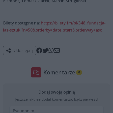
Ejsmont, Tomasz Gacek, Marcin Strugliński
Bilety dostępne na:
https://bilety.fm/pl/348_fundacja-
las-sztuki?n=50&orderby=date_start&orderway=asc
Udostępnij
Komentarze
0
Dodaj swoją opinię
Jeszcze nikt nie dodał komentarza, bądź pierwszy!