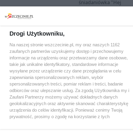
śniadaniówka "Hej
Szczecin! Jest piątek!"
Drogi Użytkowniku,
Partnerzy
Praca Szczecin
Na naszej stronie wszczecinie.pl, my oraz naszych 1162
zaufanych partnerów uzyskujemy dostęp i przechowujemy
the:protocol
informacje na urządzeniu oraz przetwarzamy dane osobowe,
POZASzczecin.pl
takie jak unikalne identyfikatory, standardowe informacje
wysyłane przez urządzenie czy dane przeglądania w celu
zapewniania spersonalizowanych reklam, wybór
spersonalizowanych treści, pomiar reklam i treści, badanie
© 2026 wSzczecinie.pl
odbiorców oraz ulepszanie usług. Za zgodą Użytkownika my i
Created by GOD
Zaufani Partnerzy możemy używać dokładnych danych
geolokalizacyjnych oraz aktywnie skanować charakterystykę
urządzenia do celów identyfikacji. Ponieważ cenimy Twoją
prywatność, prosimy o zgodę na korzystanie z tych
technologii poprzez kliknięcie „Akceptuję”. Zgoda jest
dobrowolna i zawsze możesz ją zmienić/wycofać klikając