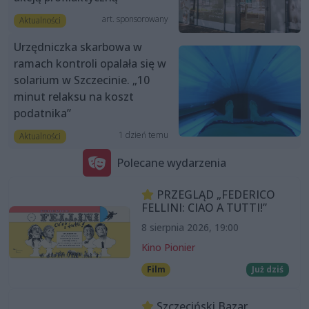
art. sponsorowany
Aktualności
Urzędniczka skarbowa w
ramach kontroli opalała się w
solarium w Szczecinie. „10
minut relaksu na koszt
podatnika”
1 dzień temu
Aktualności
Polecane wydarzenia
PRZEGLĄD „FEDERICO
FELLINI: CIAO A TUTTI!”
8 sierpnia 2026, 19:00
Kino Pionier
Film
Już dziś
Szczeciński Bazar