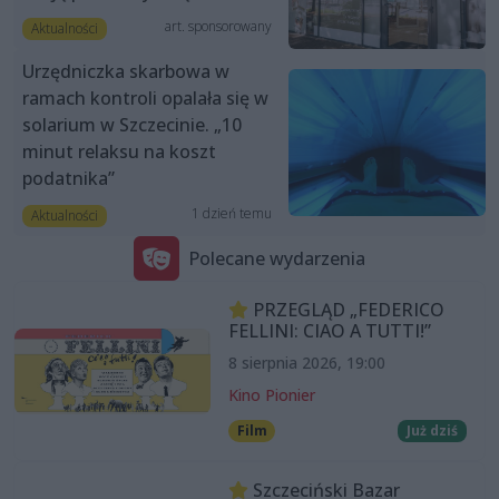
art. sponsorowany
Aktualności
Urzędniczka skarbowa w
ramach kontroli opalała się w
solarium w Szczecinie. „10
minut relaksu na koszt
podatnika”
1 dzień temu
Aktualności
Polecane wydarzenia
PRZEGLĄD „FEDERICO
FELLINI: CIAO A TUTTI!”
8 sierpnia 2026, 19:00
Kino Pionier
Film
Już dziś
Szczeciński Bazar