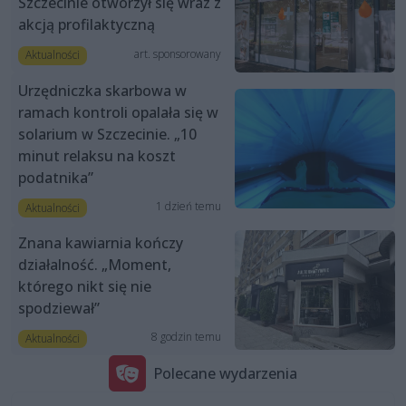
Szczecinie otworzył się wraz z
akcją profilaktyczną
art. sponsorowany
Aktualności
Urzędniczka skarbowa w
ramach kontroli opalała się w
solarium w Szczecinie. „10
minut relaksu na koszt
podatnika”
1 dzień temu
Aktualności
Znana kawiarnia kończy
działalność. „Moment,
którego nikt się nie
spodziewał”
8 godzin temu
Aktualności
Polecane wydarzenia