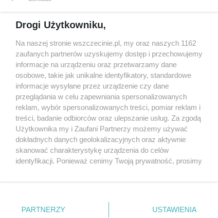
Spacery i oprowadzania
Reklama
Jarmarki, festyny, pchle
Drogi Użytkowniku,
targi
Redakcja
Wernisaże
Specjalny koncert z okazji
Na naszej stronie wszczecinie.pl, my oraz naszych 1162
20. urodzin portalu
zaufanych partnerów uzyskujemy dostęp i przechowujemy
Więcej
wSzczecinie.pl
informacje na urządzeniu oraz przetwarzamy dane
osobowe, takie jak unikalne identyfikatory, standardowe
Regulamin konkursów
informacje wysyłane przez urządzenie czy dane
śniadaniówka "Hej
przeglądania w celu zapewniania spersonalizowanych
Szczecin! Jest piątek!"
reklam, wybór spersonalizowanych treści, pomiar reklam i
treści, badanie odbiorców oraz ulepszanie usług. Za zgodą
Użytkownika my i Zaufani Partnerzy możemy używać
dokładnych danych geolokalizacyjnych oraz aktywnie
Partnerzy
skanować charakterystykę urządzenia do celów
Praca Szczecin
identyfikacji. Ponieważ cenimy Twoją prywatność, prosimy
o zgodę na korzystanie z tych technologii poprzez
the:protocol
kliknięcie „Akceptuję”. Zgoda jest dobrowolna i zawsze
POZASzczecin.pl
możesz ją zmienić/wycofać klikając przycisk ustawień
prywatności znajdujący się w lewym dolnym rogu strony
PARTNERZY
USTAWIENIA
. Niektóre rodzaje przetwarzania danych nie wymagają