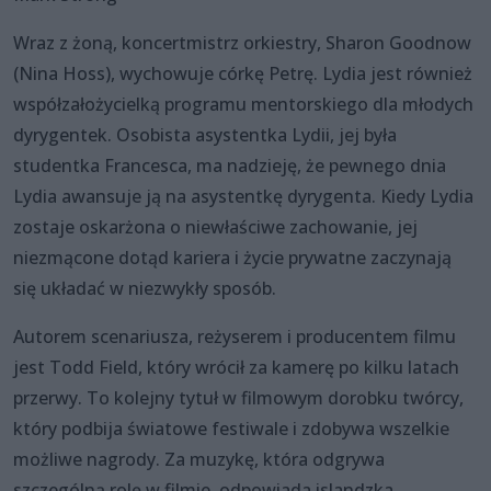
Wraz z żoną, koncertmistrz orkiestry, Sharon Goodnow
(Nina Hoss), wychowuje córkę Petrę. Lydia jest również
współzałożycielką programu mentorskiego dla młodych
dyrygentek. Osobista asystentka Lydii, jej była
studentka Francesca, ma nadzieję, że pewnego dnia
Lydia awansuje ją na asystentkę dyrygenta. Kiedy Lydia
zostaje oskarżona o niewłaściwe zachowanie, jej
niezmącone dotąd kariera i życie prywatne zaczynają
się układać w niezwykły sposób.
Autorem scenariusza, reżyserem i producentem filmu
jest Todd Field, który wrócił za kamerę po kilku latach
przerwy. To kolejny tytuł w filmowym dorobku twórcy,
który podbija światowe festiwale i zdobywa wszelkie
możliwe nagrody. Za muzykę, która odgrywa
szczególną rolę w filmie, odpowiada islandzka