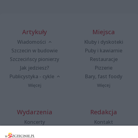
Artykuły
Miejsca
Wiadomości
Kluby i dyskoteki
Szczecin w budowie
Puby i kawiarnie
Szczecińscy pionierzy
Restauracje
Jak jedziesz?
Pizzerie
Publicystyka - cykle
Bary, fast foody
Więcej
Więcej
Wydarzenia
Redakcja
Koncerty
Kontakt
Warsztaty
Regulamin i polityka
prywatności