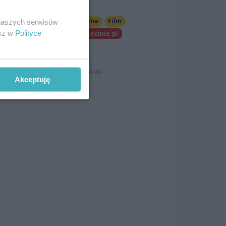
Szczecinie
mię
Imprezy cykliczne
Film
 naszych serwisów
esz w
Polityce
Patronat wSzczecinie.pl
Darmowe
Akceptuję
u i