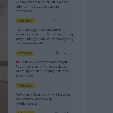
Znana kawiarnia kończy działalność.
„Moment, którego nikt się nie
spodziewał”
1 dzień temu
Aktualności
Tak będą wyglądać zabytkowe
kamienice w centrum Szczecina! „Do tej
pory to nie było możliwe w historycznej
zabudowie miasta”
2 dni temu
Inwestycje
Haniebny wpis członka zarządu
Pogoni po śmierci Morozowskiego:
“niech spie***la”. Haditaghi nie chce
go w klubie
2 dni temu
Aktualności
Nowy punkt Diagnostyki w Szczecinie
otworzył się wraz z akcją
profilaktyczną
art. sponsorowany