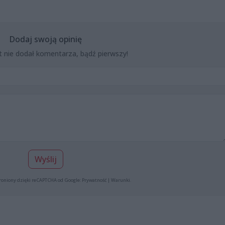
Dodaj swoją opinię
t nie dodał komentarza, bądź pierwszy!
Wyślij
roniony dzięki reCAPTCHA od Google:
Prywatność
|
Warunki
.