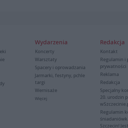
Wydarzenia
Redakcja
eki
Koncerty
Kontakt
nie
Warsztaty
Regulamin i 
prywatności
Spacery i oprowadzania
Reklama
Jarmarki, festyny, pchle
targi
Redakcja
ody
Wernisaże
Specjalny kon
20. urodzin p
Więcej
wSzczecinie.
Regulamin 
śniadaniówk
Szczecin! Jes