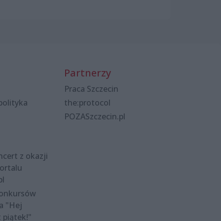
Partnerzy
Praca Szczecin
polityka
the:protocol
POZASzczecin.pl
cert z okazji
ortalu
pl
konkursów
a "Hej
t piątek!"