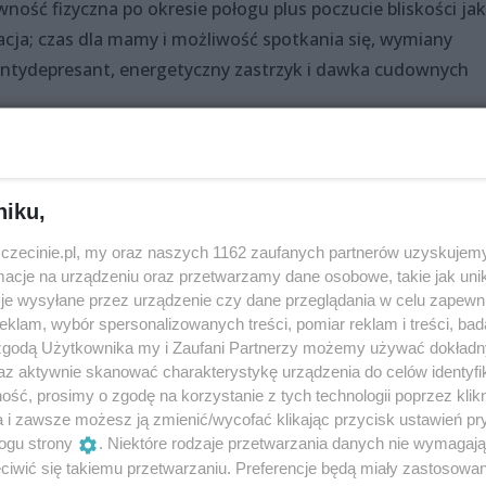
wność fizyczna po okresie połogu plus poczucie bliskości jak
lacja; czas dla mamy i możliwość spotkania się, wymiany
ydepresant, energetyczny zastrzyk i dawka cudownych
aj nam znać – coś przywieziemy)
niku,
we
zczecinie.pl, my oraz naszych 1162 zaufanych partnerów uzyskujemy
cje na urządzeniu oraz przetwarzamy dane osobowe, takie jak unika
je wysyłane przez urządzenie czy dane przeglądania w celu zapewn
klam, wybór spersonalizowanych treści, pomiar reklam i treści, bad
asz poza domem dla dziecka)”
 zgodą Użytkownika my i Zaufani Partnerzy możemy używać dokład
az aktywnie skanować charakterystykę urządzenia do celów identyfi
ść, prosimy o zgodę na korzystanie z tych technologii poprzez klikn
a i zawsze możesz ją zmienić/wycofać klikając przycisk ustawień pr
cz), która poprowadzi tańce w chustach i nosidłach wraz z
ogu strony
. Niektóre rodzaje przetwarzania danych nie wymagaj
owicz), która czuwać będzie nad poprawnością Waszych wią
iwić się takiemu przetwarzaniu. Preferencje będą miały zastosowania