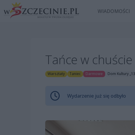
WIADOMOŚCI
Tańce w chuście
Warsztaty
Taniec
Darmowe
Dom Kultury „1
Wydarzenie już się odbyło