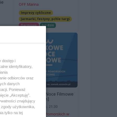
ie
OFF Marina
Imprezy cykliczne
Jarmarki, festyny, pchle targi
Darmowe
Już dziś
 dostęp i
lne identyfikatory,
iania
anie odbiorców oraz
nych danych
kacji. Ponieważ
Zamkowe Noce Filmowe
ięcie „Akceptuję”.
2026 [program]
ywatności znajdujący
11 sierpnia 2026, 21:30
ą zgody użytkownika,
zań.
 tylko na tej
Zamek Książąt Pomorskich w