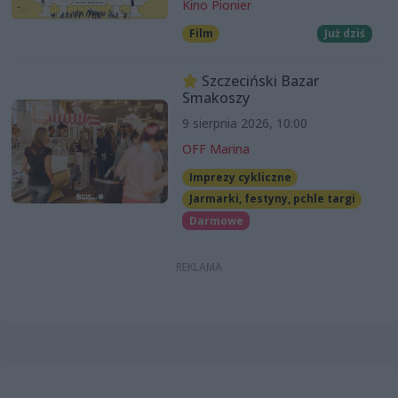
Kino Pionier
Film
Już dziś
Szczeciński Bazar
Smakoszy
9 sierpnia 2026, 10:00
OFF Marina
Imprezy cykliczne
Jarmarki, festyny, pchle targi
Darmowe