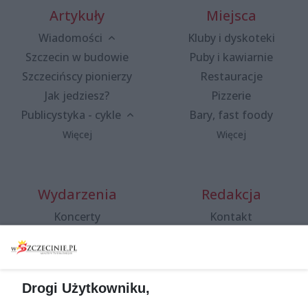
Artykuły
Miejsca
Wiadomości
Kluby i dyskoteki
Szczecin w budowie
Puby i kawiarnie
Szczecińscy pionierzy
Restauracje
Jak jedziesz?
Pizzerie
Publicystyka - cykle
Bary, fast foody
Więcej
Więcej
Wydarzenia
Redakcja
Koncerty
Kontakt
Warsztaty
Regulamin i polityka
prywatności
Spacery i oprowadzania
Reklama
Jarmarki, festyny, pchle
Drogi Użytkowniku,
targi
Redakcja