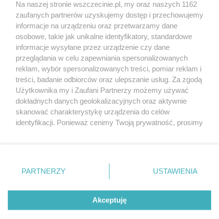
Wernisaże
Specjalny koncert z okazji
Na naszej stronie wszczecinie.pl, my oraz naszych 1162
20. urodzin portalu
zaufanych partnerów uzyskujemy dostęp i przechowujemy
Więcej
wSzczecinie.pl
informacje na urządzeniu oraz przetwarzamy dane
osobowe, takie jak unikalne identyfikatory, standardowe
Regulamin konkursów
informacje wysyłane przez urządzenie czy dane
śniadaniówka "Hej
przeglądania w celu zapewniania spersonalizowanych
Szczecin! Jest piątek!"
reklam, wybór spersonalizowanych treści, pomiar reklam i
treści, badanie odbiorców oraz ulepszanie usług. Za zgodą
Użytkownika my i Zaufani Partnerzy możemy używać
dokładnych danych geolokalizacyjnych oraz aktywnie
Partnerzy
skanować charakterystykę urządzenia do celów
Praca Szczecin
identyfikacji. Ponieważ cenimy Twoją prywatność, prosimy
o zgodę na korzystanie z tych technologii poprzez
the:protocol
kliknięcie „Akceptuję”. Zgoda jest dobrowolna i zawsze
POZASzczecin.pl
możesz ją zmienić/wycofać klikając przycisk ustawień
prywatności znajdujący się w lewym dolnym rogu strony
PARTNERZY
USTAWIENIA
. Niektóre rodzaje przetwarzania danych nie wymagają
zgody użytkownika, ale masz prawo sprzeciwić się
© 2026 wSzczecinie.pl
takiemu przetwarzaniu. Preferencje będą miały
Akceptuję
Created by GOD
zastosowania tylko na tej witrynie.