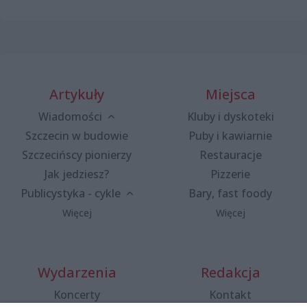
Artykuły
Miejsca
Wiadomości
Kluby i dyskoteki
Szczecin w budowie
Puby i kawiarnie
Szczecińscy pionierzy
Restauracje
Jak jedziesz?
Pizzerie
Publicystyka - cykle
Bary, fast foody
Więcej
Więcej
Wydarzenia
Redakcja
Koncerty
Kontakt