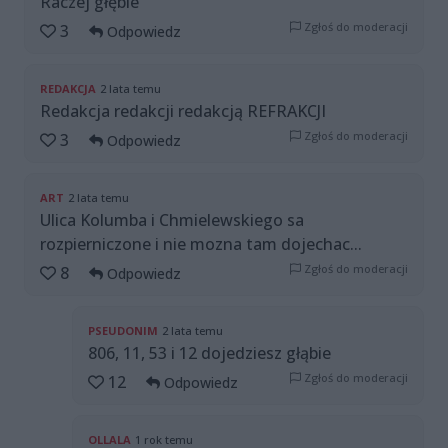
Raczej głębie
Zgłoś do moderacji
3
Odpowiedz
REDAKCJA
2 lata temu
Redakcja redakcji redakcją REFRAKCJI
Zgłoś do moderacji
3
Odpowiedz
ART
2 lata temu
Ulica Kolumba i Chmielewskiego sa
rozpierniczone i nie mozna tam dojechac...
Zgłoś do moderacji
8
Odpowiedz
PSEUDONIM
2 lata temu
806, 11, 53 i 12 dojedziesz głąbie
Zgłoś do moderacji
12
Odpowiedz
OLLALA
1 rok temu