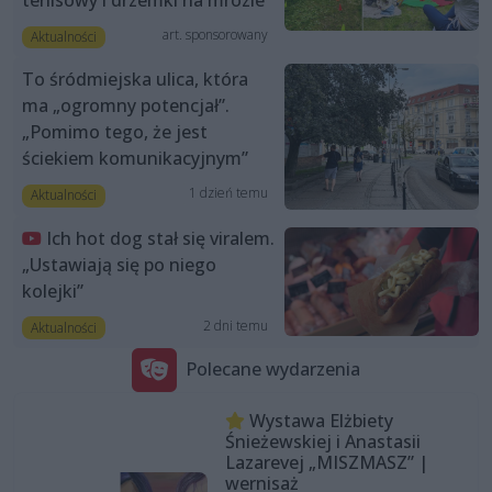
tenisowy i drzemki na mrozie
art. sponsorowany
Aktualności
To śródmiejska ulica, która
ma „ogromny potencjał”.
„Pomimo tego, że jest
ściekiem komunikacyjnym”
1 dzień temu
Aktualności
Ich hot dog stał się viralem.
„Ustawiają się po niego
kolejki”
2 dni temu
Aktualności
Polecane wydarzenia
Wystawa Elżbiety
Śnieżewskiej i Anastasii
Lazarevej „MISZMASZ” |
wernisaż