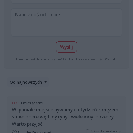
Wyślij
Formularz jest chroniony dzięki reCAPTCHA od Google:
Prywatność
|
Warunki
.
Od najnowszych
ELKE
1 miesiąc temu
Wspaniałe miejsce bywamy co tydzień z mężem
super dobre wędliny ryby i wiele innych rzeczy
Warto przyjść
Zgłoś do moderacji
0
Odpowiedz