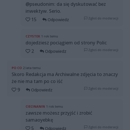
@pseudonim: da się dyskutować bez
inwektyw. Serio.
Zgłoś do moderacji
15
Odpowiedz
CZYSTEK
1 rok temu
dojedziesz pociągiem od strony Polic
Zgłoś do moderacji
2
Odpowiedz
PO CO
2 lata temu
Skoro Redakcja ma Archiwalne zdjęcia to znaczy
że nie ma tam po co iść
Zgłoś do moderacji
9
Odpowiedz
CIECINANIN
1 rok temu
zawsze możesz przyjść i zrobić
samaoyebkę
Zgłoś do moderacji
5
Odpowiedz