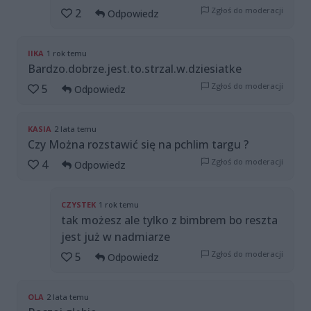
Zgłoś do moderacji
2
Odpowiedz
IIKA
1 rok temu
Bardzo.dobrze.jest.to.strzal.w.dziesiatke
Zgłoś do moderacji
5
Odpowiedz
KASIA
2 lata temu
Czy Można rozstawić się na pchlim targu ?
Zgłoś do moderacji
4
Odpowiedz
CZYSTEK
1 rok temu
tak możesz ale tylko z bimbrem bo reszta
jest już w nadmiarze
Zgłoś do moderacji
5
Odpowiedz
OLA
2 lata temu