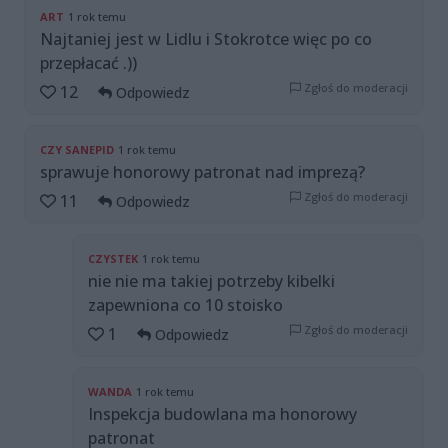
ART
1 rok temu
Najtaniej jest w Lidlu i Stokrotce więc po co
przepłacać .))
Zgłoś do moderacji
12
Odpowiedz
CZY SANEPID
1 rok temu
sprawuje honorowy patronat nad imprezą?
Zgłoś do moderacji
11
Odpowiedz
CZYSTEK
1 rok temu
nie nie ma takiej potrzeby kibelki
zapewniona co 10 stoisko
Zgłoś do moderacji
1
Odpowiedz
WANDA
1 rok temu
Inspekcja budowlana ma honorowy
patronat