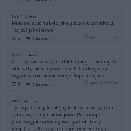
EWA
1 rok temu
Mnie nie stać na byle jakie jedzenie z marketu.
Tu jest jakościowe.
Zgłoś do moderacji
5
Odpowiedz
EWA
1 rok temu
Chodzę bardzo często,chleb taniej niż w innych
sklepach,tak samo wędlina. Schab leży dwa
tygodnie i nic się nie dzieje. Super miejsce.
Zgłoś do moderacji
7
Odpowiedz
ART
1 rok temu
Tylko patrzeć jak kolejny król życia swoją fura
zatarasuje tory tramwajowe. Proponuję
prewencyjnie oddelegować patrol straży
miejskiej , albo zagrozić zamknięciem tego