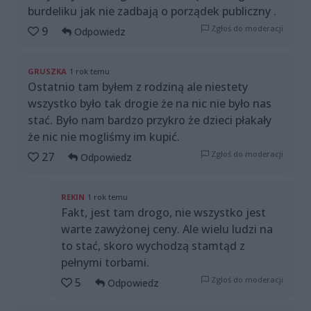
burdeliku jak nie zadbają o porządek publiczny .
Zgłoś do moderacji
9
Odpowiedz
GRUSZKA
1 rok temu
Ostatnio tam byłem z rodziną ale niestety
wszystko było tak drogie że na nic nie było nas
stać. Było nam bardzo przykro że dzieci płakały
że nic nie mogliśmy im kupić.
Zgłoś do moderacji
27
Odpowiedz
REKIN
1 rok temu
Fakt, jest tam drogo, nie wszystko jest
warte zawyżonej ceny. Ale wielu ludzi na
to stać, skoro wychodzą stamtąd z
pełnymi torbami.
Zgłoś do moderacji
5
Odpowiedz