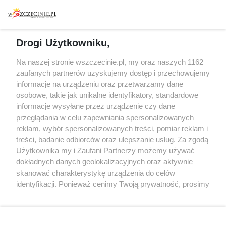
Warsztaty
Regulamin i polityka
prywatności
Spacery i oprowadzania
Reklama
Jarmarki, festyny, pchle
Drogi Użytkowniku,
targi
Redakcja
Wernisaże
Specjalny koncert z okazji
Na naszej stronie wszczecinie.pl, my oraz naszych 1162
20. urodzin portalu
zaufanych partnerów uzyskujemy dostęp i przechowujemy
Więcej
wSzczecinie.pl
informacje na urządzeniu oraz przetwarzamy dane
osobowe, takie jak unikalne identyfikatory, standardowe
Regulamin konkursów
informacje wysyłane przez urządzenie czy dane
śniadaniówka "Hej
przeglądania w celu zapewniania spersonalizowanych
Szczecin! Jest piątek!"
reklam, wybór spersonalizowanych treści, pomiar reklam i
treści, badanie odbiorców oraz ulepszanie usług. Za zgodą
Użytkownika my i Zaufani Partnerzy możemy używać
dokładnych danych geolokalizacyjnych oraz aktywnie
Partnerzy
skanować charakterystykę urządzenia do celów
Praca Szczecin
identyfikacji. Ponieważ cenimy Twoją prywatność, prosimy
o zgodę na korzystanie z tych technologii poprzez
the:protocol
kliknięcie „Akceptuję”. Zgoda jest dobrowolna i zawsze
POZASzczecin.pl
możesz ją zmienić/wycofać klikając przycisk ustawień