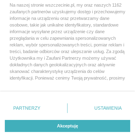
Wernisaże
Specjalny koncert z okazji
Na naszej stronie wszczecinie.pl, my oraz naszych 1162
20. urodzin portalu
zaufanych partnerów uzyskujemy dostęp i przechowujemy
Więcej
wSzczecinie.pl
informacje na urządzeniu oraz przetwarzamy dane
osobowe, takie jak unikalne identyfikatory, standardowe
Regulamin konkursów
informacje wysyłane przez urządzenie czy dane
śniadaniówka "Hej
przeglądania w celu zapewniania spersonalizowanych
Szczecin! Jest piątek!"
reklam, wybór spersonalizowanych treści, pomiar reklam i
treści, badanie odbiorców oraz ulepszanie usług. Za zgodą
Użytkownika my i Zaufani Partnerzy możemy używać
dokładnych danych geolokalizacyjnych oraz aktywnie
Partnerzy
skanować charakterystykę urządzenia do celów
Praca Szczecin
identyfikacji. Ponieważ cenimy Twoją prywatność, prosimy
o zgodę na korzystanie z tych technologii poprzez
the:protocol
kliknięcie „Akceptuję”. Zgoda jest dobrowolna i zawsze
POZASzczecin.pl
możesz ją zmienić/wycofać klikając przycisk ustawień
prywatności znajdujący się w lewym dolnym rogu strony
PARTNERZY
USTAWIENIA
. Niektóre rodzaje przetwarzania danych nie wymagają
zgody użytkownika, ale masz prawo sprzeciwić się
© 2026 wSzczecinie.pl
takiemu przetwarzaniu. Preferencje będą miały
Akceptuję
Created by GOD
zastosowania tylko na tej witrynie.