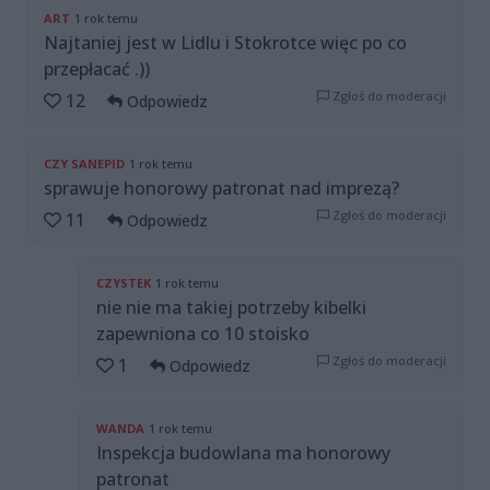
ART
1 rok temu
Najtaniej jest w Lidlu i Stokrotce więc po co
przepłacać .))
Zgłoś do moderacji
12
Odpowiedz
CZY SANEPID
1 rok temu
sprawuje honorowy patronat nad imprezą?
Zgłoś do moderacji
11
Odpowiedz
CZYSTEK
1 rok temu
nie nie ma takiej potrzeby kibelki
zapewniona co 10 stoisko
Zgłoś do moderacji
1
Odpowiedz
WANDA
1 rok temu
Inspekcja budowlana ma honorowy
patronat