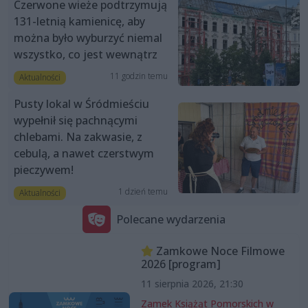
Czerwone wieże podtrzymują
131-letnią kamienicę, aby
można było wyburzyć niemal
wszystko, co jest wewnątrz
11 godzin temu
Aktualności
Pusty lokal w Śródmieściu
wypełnił się pachnącymi
chlebami. Na zakwasie, z
cebulą, a nawet czerstwym
pieczywem!
1 dzień temu
Aktualności
Polecane wydarzenia
Zamkowe Noce Filmowe
2026 [program]
11 sierpnia 2026, 21:30
Zamek Książąt Pomorskich w