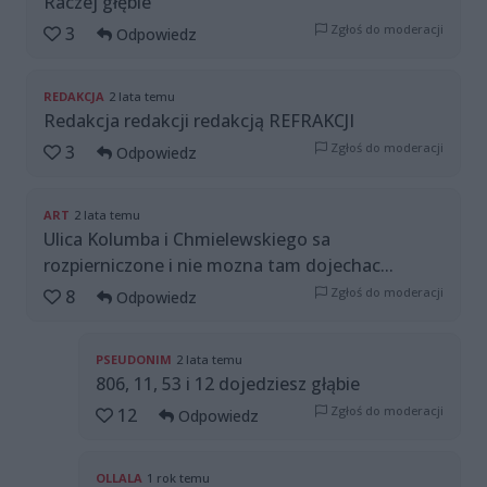
Raczej głębie
Zgłoś do moderacji
3
Odpowiedz
REDAKCJA
2 lata temu
Redakcja redakcji redakcją REFRAKCJI
Zgłoś do moderacji
3
Odpowiedz
ART
2 lata temu
Ulica Kolumba i Chmielewskiego sa
rozpierniczone i nie mozna tam dojechac...
Zgłoś do moderacji
8
Odpowiedz
PSEUDONIM
2 lata temu
806, 11, 53 i 12 dojedziesz głąbie
Zgłoś do moderacji
12
Odpowiedz
OLLALA
1 rok temu