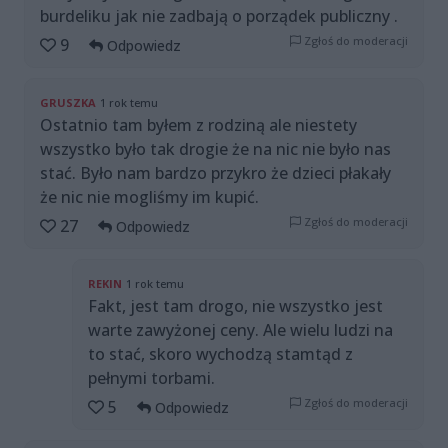
burdeliku jak nie zadbają o porządek publiczny .
Zgłoś do moderacji
9
Odpowiedz
GRUSZKA
1 rok temu
Ostatnio tam byłem z rodziną ale niestety
wszystko było tak drogie że na nic nie było nas
stać. Było nam bardzo przykro że dzieci płakały
że nic nie mogliśmy im kupić.
Zgłoś do moderacji
27
Odpowiedz
REKIN
1 rok temu
Fakt, jest tam drogo, nie wszystko jest
warte zawyżonej ceny. Ale wielu ludzi na
to stać, skoro wychodzą stamtąd z
pełnymi torbami.
Zgłoś do moderacji
5
Odpowiedz