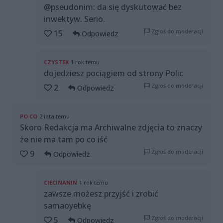
@pseudonim: da się dyskutować bez
inwektyw. Serio.
Zgłoś do moderacji
15
Odpowiedz
CZYSTEK
1 rok temu
dojedziesz pociągiem od strony Polic
Zgłoś do moderacji
2
Odpowiedz
PO CO
2 lata temu
Skoro Redakcja ma Archiwalne zdjęcia to znaczy
że nie ma tam po co iść
Zgłoś do moderacji
9
Odpowiedz
CIECINANIN
1 rok temu
zawsze możesz przyjść i zrobić
samaoyebkę
Zgłoś do moderacji
5
Odpowiedz