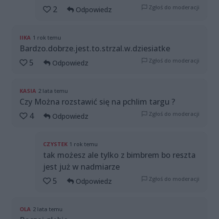
Zgłoś do moderacji
2
Odpowiedz
IIKA
1 rok temu
Bardzo.dobrze.jest.to.strzal.w.dziesiatke
Zgłoś do moderacji
5
Odpowiedz
KASIA
2 lata temu
Czy Można rozstawić się na pchlim targu ?
Zgłoś do moderacji
4
Odpowiedz
CZYSTEK
1 rok temu
tak możesz ale tylko z bimbrem bo reszta
jest już w nadmiarze
Zgłoś do moderacji
5
Odpowiedz
OLA
2 lata temu