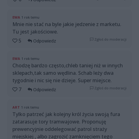
EWA
1 rok temu
Mnie nie stać na byle jakie jedzenie z marketu.
Tu jest jakościowe.
Zgłoś do moderacji
5
Odpowiedz
EWA
1 rok temu
Chodzę bardzo często,chleb taniej niż w innych
sklepach,tak samo wędlina. Schab leży dwa
tygodnie i nic się nie dzieje. Super miejsce.
Zgłoś do moderacji
7
Odpowiedz
ART
1 rok temu
Tylko patrzeć jak kolejny król życia swoją fura
zatarasuje tory tramwajowe. Proponuję
prewencyjnie oddelegować patrol straży
miejskiej , albo zagrozić zamknięciem tego