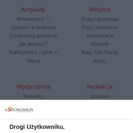
Artykuły
Miejsca
Wiadomości
Kluby i dyskoteki
Szczecin w budowie
Puby i kawiarnie
Szczecińscy pionierzy
Restauracje
Jak jedziesz?
Pizzerie
Publicystyka - cykle
Bary, fast foody
Więcej
Więcej
Wydarzenia
Redakcja
Koncerty
Kontakt
Warsztaty
Regulamin i polityka
prywatności
Spacery i oprowadzania
Reklama
Jarmarki, festyny, pchle
Drogi Użytkowniku,
targi
Redakcja