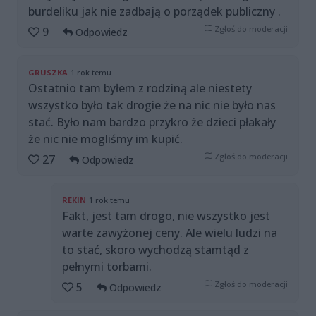
burdeliku jak nie zadbają o porządek publiczny .
Zgłoś do moderacji
9
Odpowiedz
GRUSZKA
1 rok temu
Ostatnio tam byłem z rodziną ale niestety
wszystko było tak drogie że na nic nie było nas
stać. Było nam bardzo przykro że dzieci płakały
że nic nie mogliśmy im kupić.
Zgłoś do moderacji
27
Odpowiedz
REKIN
1 rok temu
Fakt, jest tam drogo, nie wszystko jest
warte zawyżonej ceny. Ale wielu ludzi na
to stać, skoro wychodzą stamtąd z
pełnymi torbami.
Zgłoś do moderacji
5
Odpowiedz