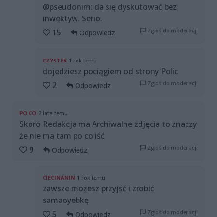
@pseudonim: da się dyskutować bez
inwektyw. Serio.
Zgłoś do moderacji
15
Odpowiedz
CZYSTEK
1 rok temu
dojedziesz pociągiem od strony Polic
Zgłoś do moderacji
2
Odpowiedz
PO CO
2 lata temu
Skoro Redakcja ma Archiwalne zdjęcia to znaczy
że nie ma tam po co iść
Zgłoś do moderacji
9
Odpowiedz
CIECINANIN
1 rok temu
zawsze możesz przyjść i zrobić
samaoyebkę
Zgłoś do moderacji
5
Odpowiedz