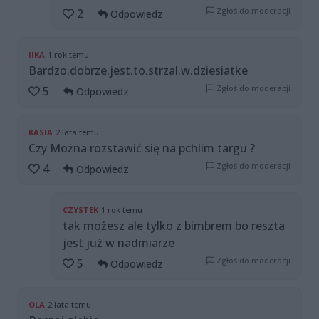
Zgłoś do moderacji
2
Odpowiedz
IIKA
1 rok temu
Bardzo.dobrze.jest.to.strzal.w.dziesiatke
Zgłoś do moderacji
5
Odpowiedz
KASIA
2 lata temu
Czy Można rozstawić się na pchlim targu ?
Zgłoś do moderacji
4
Odpowiedz
CZYSTEK
1 rok temu
tak możesz ale tylko z bimbrem bo reszta
jest już w nadmiarze
Zgłoś do moderacji
5
Odpowiedz
OLA
2 lata temu