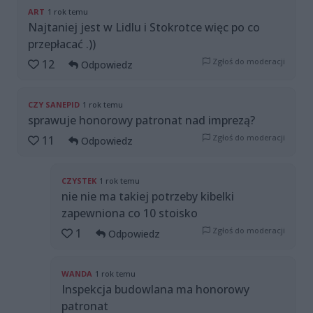
ART
1 rok temu
Najtaniej jest w Lidlu i Stokrotce więc po co
przepłacać .))
Zgłoś do moderacji
12
Odpowiedz
CZY SANEPID
1 rok temu
sprawuje honorowy patronat nad imprezą?
Zgłoś do moderacji
11
Odpowiedz
CZYSTEK
1 rok temu
nie nie ma takiej potrzeby kibelki
zapewniona co 10 stoisko
Zgłoś do moderacji
1
Odpowiedz
WANDA
1 rok temu
Inspekcja budowlana ma honorowy
patronat