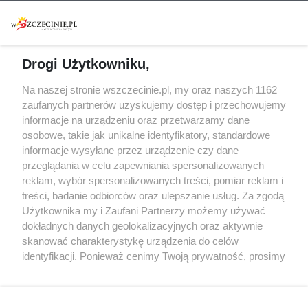
Warsztaty
Regulamin i polityka
prywatności
Spacery i oprowadzania
Reklama
Jarmarki, festyny, pchle
Drogi Użytkowniku,
targi
Redakcja
Wernisaże
Specjalny koncert z okazji
Na naszej stronie wszczecinie.pl, my oraz naszych 1162
20. urodzin portalu
zaufanych partnerów uzyskujemy dostęp i przechowujemy
Więcej
wSzczecinie.pl
informacje na urządzeniu oraz przetwarzamy dane
osobowe, takie jak unikalne identyfikatory, standardowe
Regulamin konkursów
informacje wysyłane przez urządzenie czy dane
śniadaniówka "Hej
przeglądania w celu zapewniania spersonalizowanych
Szczecin! Jest piątek!"
reklam, wybór spersonalizowanych treści, pomiar reklam i
treści, badanie odbiorców oraz ulepszanie usług. Za zgodą
Użytkownika my i Zaufani Partnerzy możemy używać
dokładnych danych geolokalizacyjnych oraz aktywnie
Partnerzy
skanować charakterystykę urządzenia do celów
Praca Szczecin
identyfikacji. Ponieważ cenimy Twoją prywatność, prosimy
o zgodę na korzystanie z tych technologii poprzez
the:protocol
kliknięcie „Akceptuję”. Zgoda jest dobrowolna i zawsze
POZASzczecin.pl
możesz ją zmienić/wycofać klikając przycisk ustawień