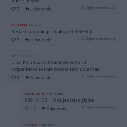
Raczej głębie
Zgłoś do moderacji
3
Odpowiedz
REDAKCJA
2 lata temu
Redakcja redakcji redakcją REFRAKCJI
Zgłoś do moderacji
3
Odpowiedz
ART
2 lata temu
Ulica Kolumba i Chmielewskiego sa
rozpierniczone i nie mozna tam dojechac...
Zgłoś do moderacji
8
Odpowiedz
PSEUDONIM
2 lata temu
806, 11, 53 i 12 dojedziesz głąbie
Zgłoś do moderacji
12
Odpowiedz
OLLALA
1 rok temu