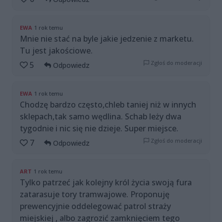
EWA
1 rok temu
Mnie nie stać na byle jakie jedzenie z marketu.
Tu jest jakościowe.
Zgłoś do moderacji
5
Odpowiedz
EWA
1 rok temu
Chodzę bardzo często,chleb taniej niż w innych
sklepach,tak samo wędlina. Schab leży dwa
tygodnie i nic się nie dzieje. Super miejsce.
Zgłoś do moderacji
7
Odpowiedz
ART
1 rok temu
Tylko patrzeć jak kolejny król życia swoją fura
zatarasuje tory tramwajowe. Proponuję
prewencyjnie oddelegować patrol straży
miejskiej , albo zagrozić zamknięciem tego