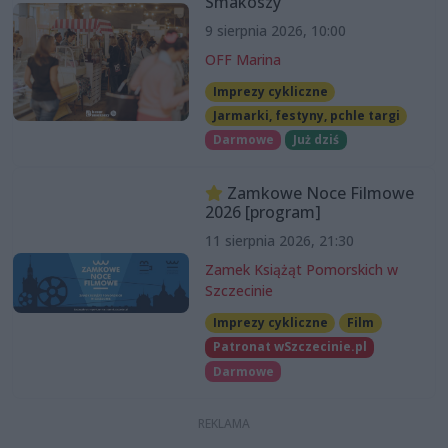
Smakoszy
9 sierpnia 2026, 10:00
OFF Marina
Imprezy cykliczne
Jarmarki, festyny, pchle targi
Darmowe
Już dziś
Zamkowe Noce Filmowe
2026 [program]
11 sierpnia 2026, 21:30
Zamek Książąt Pomorskich w
Szczecinie
Imprezy cykliczne
Film
Patronat wSzczecinie.pl
Darmowe