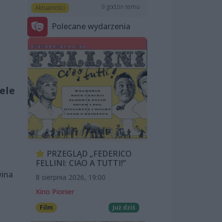
9 godzin temu
Aktualności
Polecane wydarzenia
ele
PRZEGLĄD „FEDERICO
FELLINI: CIAO A TUTTI!”
wina
8 sierpnia 2026, 19:00
a
Kino Pionier
Film
Już dziś