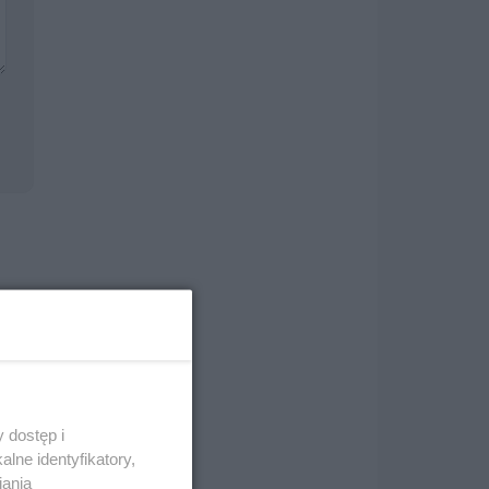
i
 dostęp i
lne identyfikatory,
iania