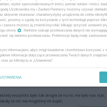
klam, wybór spersonalizowanych treści, pomiar reklam i treści, bad
Zgłoś do moderacj
 zgodą Użytkownika my i Zaufani Partnerzy możemy używać dokład
az aktywnie skanować charakterystykę urządzenia do celów identyfi
ść, prosimy o zgodę na korzystanie z tych technologii poprzez klikn
a i zawsze możesz ją zmienić/wycofać klikając przycisk ustawień pr
niż w innych sklepach,tak samo wędlina. Schab leży dwa
ogu strony
. Niektóre rodzaje przetwarzania danych nie wymagaj
miejsce.
iwić się takiemu przetwarzaniu. Preferencje będą miały zastosowania
Zgłoś do moderacj
szymi informacjami, abyś mógł świadomie i komfortowo korzystać z
gółowe informacje dotyczące przetwarzania Twoich danych znajdzi
a swoją fura zatarasuje tory tramwajowe. Proponuję
s
oraz po kliknięciu w „Ustawienia”.
raży miejskiej , albo zagrozić zamknięciem tego burdeliku
 .
Zgłoś do moderacj
USTAWIENIA
stety wszystko było tak drogie że na nic nie było nas stać.
łakały że nic nie mogliśmy im kupić.
Zgłoś do moderacj