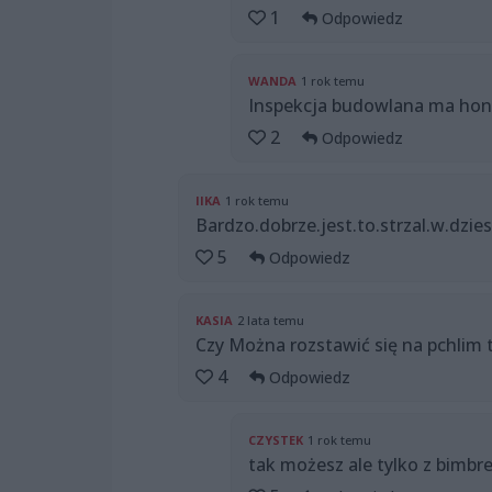
1
Odpowiedz
WANDA
1 rok temu
Inspekcja budowlana ma hon
2
Odpowiedz
IIKA
1 rok temu
Bardzo.dobrze.jest.to.strzal.w.dzie
5
Odpowiedz
KASIA
2 lata temu
Czy Można rozstawić się na pchlim 
4
Odpowiedz
CZYSTEK
1 rok temu
tak możesz ale tylko z bimbr