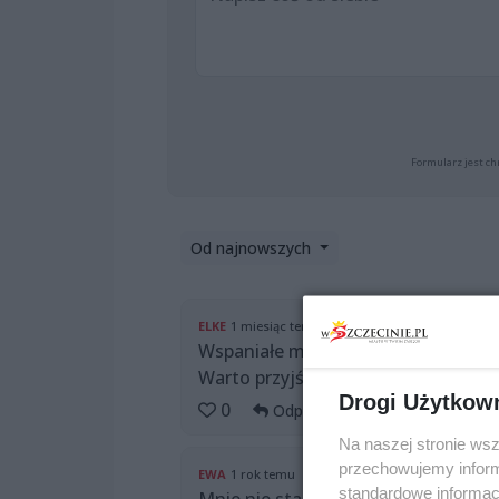
Formularz jest ch
Od najnowszych
ELKE
1 miesiąc temu
Wspaniałe miejsce bywamy co tydzie
Warto przyjść
Drogi Użytkow
0
Odpowiedz
Na naszej stronie ws
przechowujemy informa
EWA
1 rok temu
standardowe informac
Mnie nie stać na byle jakie jedzenie