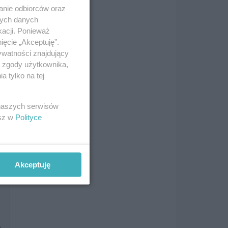
anie odbiorców oraz
i
nych danych
kacji. Ponieważ
ięcie „Akceptuję”.
ywatności znajdujący
ą zgody użytkownika,
 tylko na tej
i
 naszych serwisów
esz w
Polityce
i
Akceptuję
i