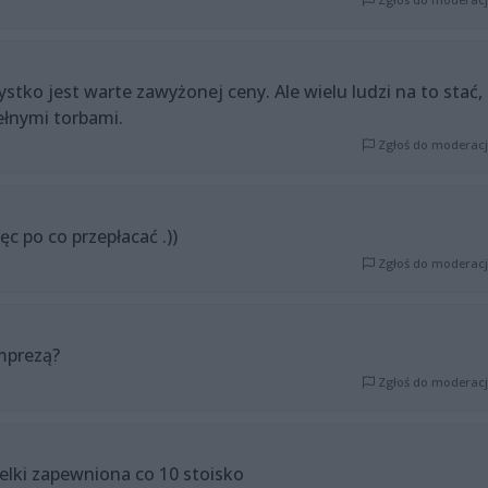
ystko jest warte zawyżonej ceny. Ale wielu ludzi na to stać,
łnymi torbami.
Zgłoś do moderacj
ęc po co przepłacać .))
Zgłoś do moderacj
mprezą?
Zgłoś do moderacj
belki zapewniona co 10 stoisko