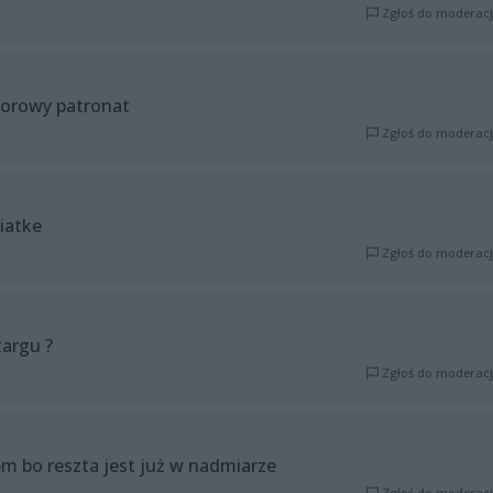
Zgłoś do moderacj
orowy patronat
Zgłoś do moderacj
siatke
Zgłoś do moderacj
targu ?
Zgłoś do moderacj
em bo reszta jest już w nadmiarze
Zgłoś do moderacj