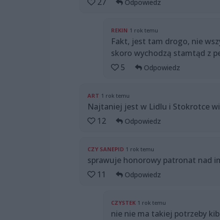
27
Odpowiedz
REKIN
1 rok temu
Fakt, jest tam drogo, nie wsz
skoro wychodzą stamtąd z pe
5
Odpowiedz
ART
1 rok temu
Najtaniej jest w Lidlu i Stokrotce wi
12
Odpowiedz
CZY SANEPID
1 rok temu
sprawuje honorowy patronat nad i
11
Odpowiedz
CZYSTEK
1 rok temu
nie nie ma takiej potrzeby ki