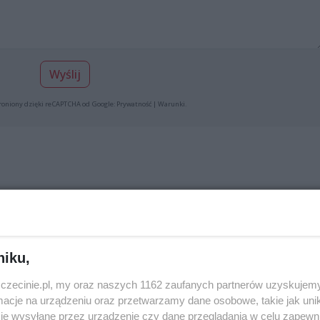
Wyślij
roniony dzięki reCAPTCHA od Google:
Prywatność
|
Warunki
.
ń z mężem super dobre wędliny ryby i wiele innych rzeczy
niku,
Zgłoś do moderacj
zczecinie.pl, my oraz naszych 1162 zaufanych partnerów uzyskujemy
cje na urządzeniu oraz przetwarzamy dane osobowe, takie jak unika
je wysyłane przez urządzenie czy dane przeglądania w celu zapewn
 z marketu. Tu jest jakościowe.