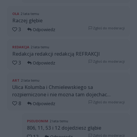
OLA
2 lata temu
Raczej głębie
Zgłoś do moderacji
3
Odpowiedz
REDAKCJA
2 lata temu
Redakcja redakcji redakcją REFRAKCJI
Zgłoś do moderacji
3
Odpowiedz
ART
2 lata temu
Ulica Kolumba i Chmielewskiego sa
rozpierniczone i nie mozna tam dojechac...
Zgłoś do moderacji
8
Odpowiedz
PSEUDONIM
2 lata temu
806, 11, 53 i 12 dojedziesz głąbie
Zgłoś do moderacji
12
Odpowiedz