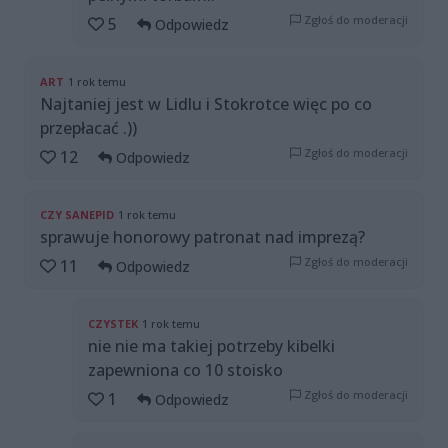
Zgłoś do moderacji
5
Odpowiedz
ART
1 rok temu
Najtaniej jest w Lidlu i Stokrotce więc po co
przepłacać .))
Zgłoś do moderacji
12
Odpowiedz
CZY SANEPID
1 rok temu
sprawuje honorowy patronat nad imprezą?
Zgłoś do moderacji
11
Odpowiedz
CZYSTEK
1 rok temu
nie nie ma takiej potrzeby kibelki
zapewniona co 10 stoisko
Zgłoś do moderacji
1
Odpowiedz