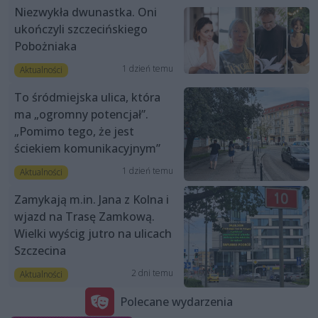
Niezwykła dwunastka. Oni
ukończyli szczecińskiego
Pobożniaka
1 dzień temu
Aktualności
To śródmiejska ulica, która
ma „ogromny potencjał”.
„Pomimo tego, że jest
ściekiem komunikacyjnym”
1 dzień temu
Aktualności
Zamykają m.in. Jana z Kolna i
wjazd na Trasę Zamkową.
Wielki wyścig jutro na ulicach
Szczecina
2 dni temu
Aktualności
Polecane wydarzenia