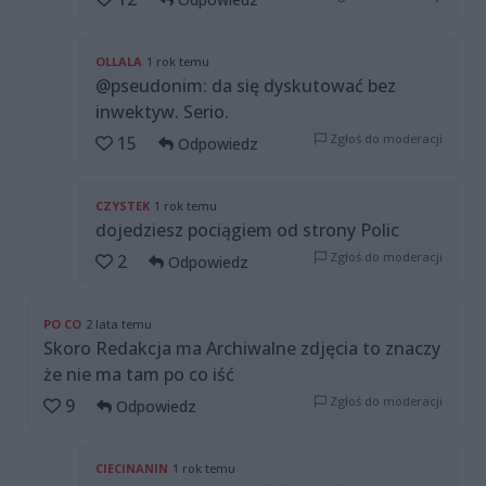
OLLALA
1 rok temu
@pseudonim: da się dyskutować bez
inwektyw. Serio.
Zgłoś do moderacji
15
Odpowiedz
CZYSTEK
1 rok temu
dojedziesz pociągiem od strony Polic
Zgłoś do moderacji
2
Odpowiedz
PO CO
2 lata temu
Skoro Redakcja ma Archiwalne zdjęcia to znaczy
że nie ma tam po co iść
Zgłoś do moderacji
9
Odpowiedz
CIECINANIN
1 rok temu