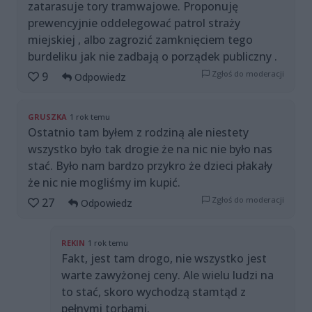
zatarasuje tory tramwajowe. Proponuję
prewencyjnie oddelegować patrol straży
miejskiej , albo zagrozić zamknięciem tego
burdeliku jak nie zadbają o porządek publiczny .
Zgłoś do moderacji
9
Odpowiedz
GRUSZKA
1 rok temu
Ostatnio tam byłem z rodziną ale niestety
wszystko było tak drogie że na nic nie było nas
stać. Było nam bardzo przykro że dzieci płakały
że nic nie mogliśmy im kupić.
Zgłoś do moderacji
27
Odpowiedz
REKIN
1 rok temu
Fakt, jest tam drogo, nie wszystko jest
warte zawyżonej ceny. Ale wielu ludzi na
to stać, skoro wychodzą stamtąd z
pełnymi torbami.