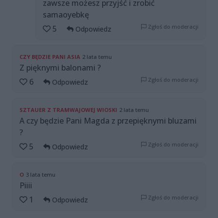
zawsze możesz przyjść i zrobić
samaoyebkę
Zgłoś do moderacji
5
Odpowiedz
CZY BĘDZIE PANI ASIA
2 lata temu
Z pięknymi balonami ?
Zgłoś do moderacji
6
Odpowiedz
SZTAUER Z TRAMWAJOWEJ WIOSKI
2 lata temu
A czy będzie Pani Magda z przepięknymi bluzami
?
Zgłoś do moderacji
5
Odpowiedz
O
3 lata temu
Piiii
Zgłoś do moderacji
1
Odpowiedz