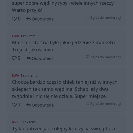
super dobre wędliny ryby i wiele innych rzeczy
Warto przyjść
Zgłoś do moderacji
0
Odpowiedz
EWA
1 rok temu
Mnie nie stać na byle jakie jedzenie z marketu.
Tu jest jakościowe.
Zgłoś do moderacji
5
Odpowiedz
EWA
1 rok temu
Chodzę bardzo często,chleb taniej niż w innych
sklepach,tak samo wędlina. Schab leży dwa
tygodnie i nic się nie dzieje. Super miejsce.
Zgłoś do moderacji
7
Odpowiedz
ART
1 rok temu
Tylko patrzeć jak kolejny król życia swoją fura