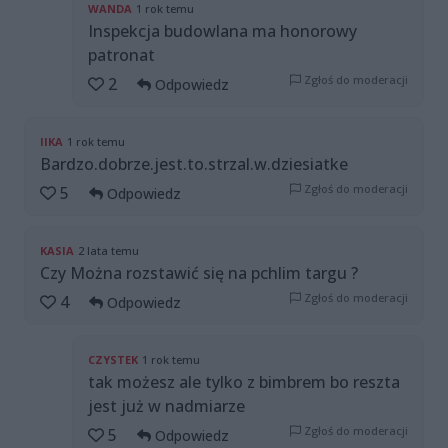
WANDA
1 rok temu
Inspekcja budowlana ma honorowy
patronat
Zgłoś do moderacji
2
Odpowiedz
IIKA
1 rok temu
Bardzo.dobrze.jest.to.strzal.w.dziesiatke
Zgłoś do moderacji
5
Odpowiedz
KASIA
2 lata temu
Czy Można rozstawić się na pchlim targu ?
Zgłoś do moderacji
4
Odpowiedz
CZYSTEK
1 rok temu
tak możesz ale tylko z bimbrem bo reszta
jest już w nadmiarze
Zgłoś do moderacji
5
Odpowiedz