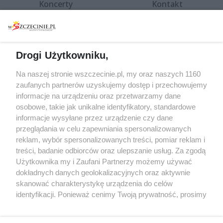
Koncerty
Kontakt
Warsztaty
Regulamin i polityka
prywatności
Spacery i oprowadzania
Reklama
Jarmarki, festyny, pchle
Drogi Użytkowniku,
targi
Redakcja
Wernisaże
Specjalny koncert z okazji
Na naszej stronie wszczecinie.pl, my oraz naszych 1160
20. urodzin portalu
zaufanych partnerów uzyskujemy dostęp i przechowujemy
Więcej
wSzczecinie.pl
informacje na urządzeniu oraz przetwarzamy dane
osobowe, takie jak unikalne identyfikatory, standardowe
Regulamin konkursów
informacje wysyłane przez urządzenie czy dane
śniadaniówka "Hej
przeglądania w celu zapewniania spersonalizowanych
Szczecin! Jest piątek!"
reklam, wybór spersonalizowanych treści, pomiar reklam i
treści, badanie odbiorców oraz ulepszanie usług. Za zgodą
Użytkownika my i Zaufani Partnerzy możemy używać
dokładnych danych geolokalizacyjnych oraz aktywnie
Partnerzy
skanować charakterystykę urządzenia do celów
Praca Szczecin
identyfikacji. Ponieważ cenimy Twoją prywatność, prosimy
o zgodę na korzystanie z tych technologii poprzez
the:protocol
kliknięcie „Akceptuję”. Zgoda jest dobrowolna i zawsze
POZASzczecin.pl