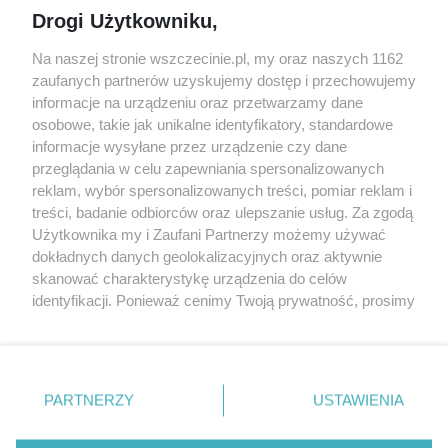
Jarmarki, festyny, pchle
Drogi Użytkowniku,
targi
Redakcja
Wernisaże
Specjalny koncert z okazji
Na naszej stronie wszczecinie.pl, my oraz naszych 1162
20. urodzin portalu
zaufanych partnerów uzyskujemy dostęp i przechowujemy
Więcej
wSzczecinie.pl
informacje na urządzeniu oraz przetwarzamy dane
osobowe, takie jak unikalne identyfikatory, standardowe
Regulamin konkursów
informacje wysyłane przez urządzenie czy dane
śniadaniówka "Hej
przeglądania w celu zapewniania spersonalizowanych
Szczecin! Jest piątek!"
reklam, wybór spersonalizowanych treści, pomiar reklam i
treści, badanie odbiorców oraz ulepszanie usług. Za zgodą
Użytkownika my i Zaufani Partnerzy możemy używać
dokładnych danych geolokalizacyjnych oraz aktywnie
Partnerzy
skanować charakterystykę urządzenia do celów
Praca Szczecin
identyfikacji. Ponieważ cenimy Twoją prywatność, prosimy
o zgodę na korzystanie z tych technologii poprzez
the:protocol
kliknięcie „Akceptuję”. Zgoda jest dobrowolna i zawsze
POZASzczecin.pl
możesz ją zmienić/wycofać klikając przycisk ustawień
prywatności znajdujący się w lewym dolnym rogu strony
PARTNERZY
USTAWIENIA
. Niektóre rodzaje przetwarzania danych nie wymagają
zgody użytkownika, ale masz prawo sprzeciwić się
© 2026 wSzczecinie.pl