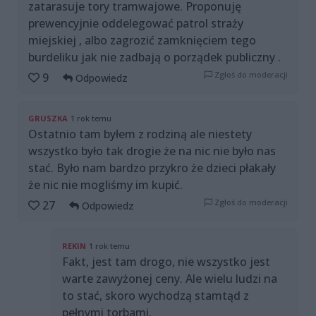
zatarasuje tory tramwajowe. Proponuję
prewencyjnie oddelegować patrol straży
miejskiej , albo zagrozić zamknięciem tego
burdeliku jak nie zadbają o porządek publiczny .
Zgłoś do moderacji
9
Odpowiedz
GRUSZKA
1 rok temu
Ostatnio tam byłem z rodziną ale niestety
wszystko było tak drogie że na nic nie było nas
stać. Było nam bardzo przykro że dzieci płakały
że nic nie mogliśmy im kupić.
Zgłoś do moderacji
27
Odpowiedz
REKIN
1 rok temu
Fakt, jest tam drogo, nie wszystko jest
warte zawyżonej ceny. Ale wielu ludzi na
to stać, skoro wychodzą stamtąd z
pełnymi torbami.