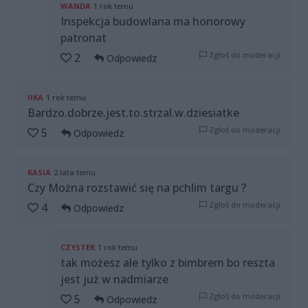
WANDA
1 rok temu
Inspekcja budowlana ma honorowy
patronat
Zgłoś do moderacji
2
Odpowiedz
IIKA
1 rok temu
Bardzo.dobrze.jest.to.strzal.w.dziesiatke
Zgłoś do moderacji
5
Odpowiedz
KASIA
2 lata temu
Czy Można rozstawić się na pchlim targu ?
Zgłoś do moderacji
4
Odpowiedz
CZYSTEK
1 rok temu
tak możesz ale tylko z bimbrem bo reszta
jest już w nadmiarze
Zgłoś do moderacji
5
Odpowiedz