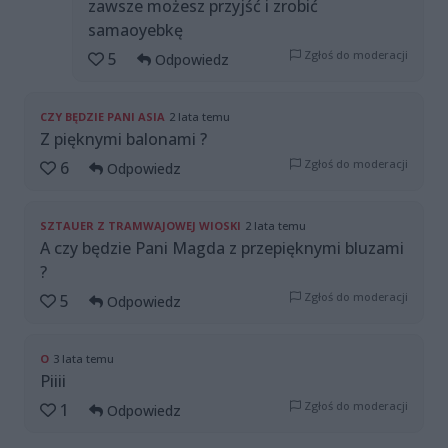
zawsze możesz przyjść i zrobić
samaoyebkę
Zgłoś do moderacji
5
Odpowiedz
CZY BĘDZIE PANI ASIA
2 lata temu
Z pięknymi balonami ?
Zgłoś do moderacji
6
Odpowiedz
SZTAUER Z TRAMWAJOWEJ WIOSKI
2 lata temu
A czy będzie Pani Magda z przepięknymi bluzami
?
Zgłoś do moderacji
5
Odpowiedz
O
3 lata temu
Piiii
Zgłoś do moderacji
1
Odpowiedz