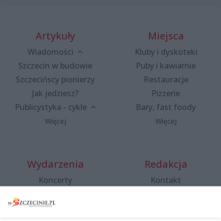
Artykuły
Miejsca
Wiadomości
Kluby i dyskoteki
Szczecin w budowie
Puby i kawiarnie
Szczecińscy pionierzy
Restauracje
Jak jedziesz?
Pizzerie
Publicystyka - cykle
Bary, fast foody
Więcej
Więcej
Wydarzenia
Redakcja
Koncerty
Kontakt
Warsztaty
Regulamin i polityka
prywatności
Spacery i oprowadzania
Reklama