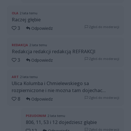
OLA
2 lata temu
Raczej głębie
Zgłoś do moderacji
3
Odpowiedz
REDAKCJA
2 lata temu
Redakcja redakcji redakcją REFRAKCJI
Zgłoś do moderacji
3
Odpowiedz
ART
2 lata temu
Ulica Kolumba i Chmielewskiego sa
rozpierniczone i nie mozna tam dojechac...
Zgłoś do moderacji
8
Odpowiedz
PSEUDONIM
2 lata temu
806, 11, 53 i 12 dojedziesz głąbie
Zgłoś do moderacji
12
Odpowiedz