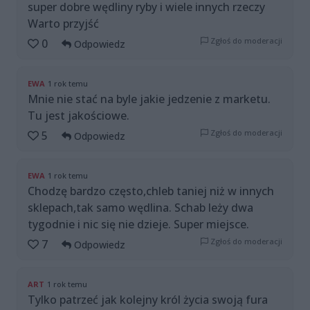
super dobre wędliny ryby i wiele innych rzeczy
Warto przyjść
Zgłoś do moderacji
0
Odpowiedz
EWA
1 rok temu
Mnie nie stać na byle jakie jedzenie z marketu.
Tu jest jakościowe.
Zgłoś do moderacji
5
Odpowiedz
EWA
1 rok temu
Chodzę bardzo często,chleb taniej niż w innych
sklepach,tak samo wędlina. Schab leży dwa
tygodnie i nic się nie dzieje. Super miejsce.
Zgłoś do moderacji
7
Odpowiedz
ART
1 rok temu
Tylko patrzeć jak kolejny król życia swoją fura