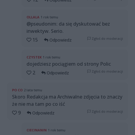
OLLALA
1 rok temu
@pseudonim: da się dyskutować bez
inwektyw. Serio.
Zgłoś do moderacji
15
Odpowiedz
CZYSTEK
1 rok temu
dojedziesz pociągiem od strony Polic
Zgłoś do moderacji
2
Odpowiedz
PO CO
2 lata temu
Skoro Redakcja ma Archiwalne zdjęcia to znaczy
że nie ma tam po co iść
Zgłoś do moderacji
9
Odpowiedz
CIECINANIN
1 rok temu