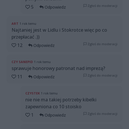
Zgłoś do moderacji
5
Odpowiedz
ART
1 rok temu
Najtaniej jest w Lidlu i Stokrotce więc po co
przepłacać .))
Zgłoś do moderacji
12
Odpowiedz
CZY SANEPID
1 rok temu
sprawuje honorowy patronat nad imprezą?
Zgłoś do moderacji
11
Odpowiedz
CZYSTEK
1 rok temu
nie nie ma takiej potrzeby kibelki
zapewniona co 10 stoisko
Zgłoś do moderacji
1
Odpowiedz