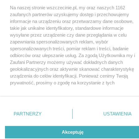
Na naszej stronie wszczecinie.pl, my oraz naszych 1162
zaufanych partnerów uzyskujemy dostęp i przechowujemy
© 2026 wSzczecinie.pl
informacje na urządzeniu oraz przetwarzamy dane osobowe,
Created by GOD
takie jak unikalne identyfikatory, standardowe informacje
wysyłane przez urządzenie czy dane przeglądania w celu
zapewniania spersonalizowanych reklam, wybór
spersonalizowanych treści, pomiar reklam i treści, badanie
odbiorców oraz ulepszanie usług. Za zgodą Użytkownika my i
Zaufani Partnerzy możemy używać dokładnych danych
geolokalizacyjnych oraz aktywnie skanować charakterystykę
urządzenia do celów identyfikacji. Ponieważ cenimy Twoją
prywatność, prosimy o zgodę na korzystanie z tych
technologii poprzez kliknięcie „Akceptuję”. Zgoda jest
dobrowolna i zawsze możesz ją zmienić/wycofać klikając
przycisk ustawień prywatności znajdujący się w lewym
dolnym rogu strony
. Niektóre rodzaje przetwarzania
PARTNERZY
USTAWIENIA
danych nie wymagają zgody użytkownika, ale masz prawo
sprzeciwić się takiemu przetwarzaniu. Preferencje będą miały
zastosowania tylko na tej witrynie.
Akceptuję