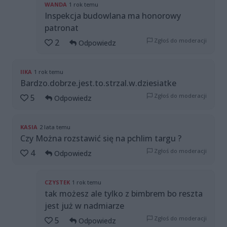
WANDA
1 rok temu
Inspekcja budowlana ma honorowy
patronat
Zgłoś do moderacji
2
Odpowiedz
IIKA
1 rok temu
Bardzo.dobrze.jest.to.strzal.w.dziesiatke
Zgłoś do moderacji
5
Odpowiedz
KASIA
2 lata temu
Czy Można rozstawić się na pchlim targu ?
Zgłoś do moderacji
4
Odpowiedz
CZYSTEK
1 rok temu
tak możesz ale tylko z bimbrem bo reszta
jest już w nadmiarze
Zgłoś do moderacji
5
Odpowiedz