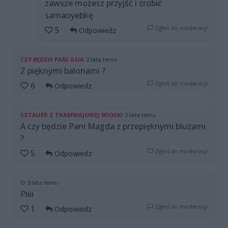
zawsze możesz przyjść i zrobić
samaoyebkę
Zgłoś do moderacji
5
Odpowiedz
CZY BĘDZIE PANI ASIA
2 lata temu
Z pięknymi balonami ?
Zgłoś do moderacji
6
Odpowiedz
SZTAUER Z TRAMWAJOWEJ WIOSKI
2 lata temu
A czy będzie Pani Magda z przepięknymi bluzami
?
Zgłoś do moderacji
5
Odpowiedz
O
3 lata temu
Piiii
Zgłoś do moderacji
1
Odpowiedz