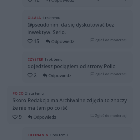
OLLALA
1 rok temu
@pseudonim: da się dyskutować bez
inwektyw. Serio.
Zgłoś do moderacji
15
Odpowiedz
CZYSTEK
1 rok temu
dojedziesz pociągiem od strony Polic
Zgłoś do moderacji
2
Odpowiedz
PO CO
2 lata temu
Skoro Redakcja ma Archiwalne zdjęcia to znaczy
że nie ma tam po co iść
Zgłoś do moderacji
9
Odpowiedz
CIECINANIN
1 rok temu