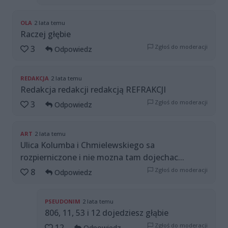
OLA
2 lata temu
Raczej głębie
Zgłoś do moderacji
3
Odpowiedz
REDAKCJA
2 lata temu
Redakcja redakcji redakcją REFRAKCJI
Zgłoś do moderacji
3
Odpowiedz
ART
2 lata temu
Ulica Kolumba i Chmielewskiego sa
rozpierniczone i nie mozna tam dojechac...
Zgłoś do moderacji
8
Odpowiedz
PSEUDONIM
2 lata temu
806, 11, 53 i 12 dojedziesz głąbie
Zgłoś do moderacji
12
Odpowiedz