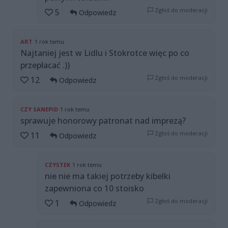
Zgłoś do moderacji
5
Odpowiedz
ART
1 rok temu
Najtaniej jest w Lidlu i Stokrotce więc po co
przepłacać .))
Zgłoś do moderacji
12
Odpowiedz
CZY SANEPID
1 rok temu
sprawuje honorowy patronat nad imprezą?
Zgłoś do moderacji
11
Odpowiedz
CZYSTEK
1 rok temu
nie nie ma takiej potrzeby kibelki
zapewniona co 10 stoisko
Zgłoś do moderacji
1
Odpowiedz