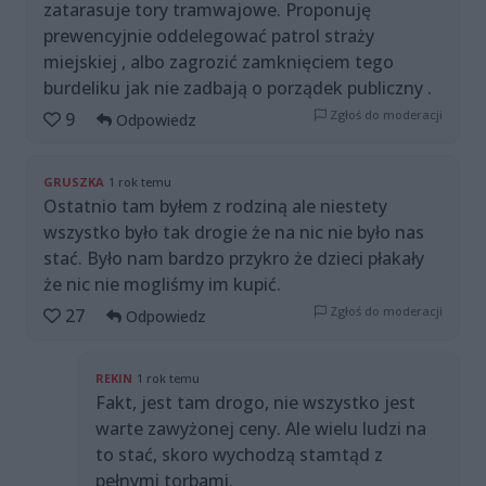
zatarasuje tory tramwajowe. Proponuję
prewencyjnie oddelegować patrol straży
miejskiej , albo zagrozić zamknięciem tego
burdeliku jak nie zadbają o porządek publiczny .
Zgłoś do moderacji
9
Odpowiedz
GRUSZKA
1 rok temu
Ostatnio tam byłem z rodziną ale niestety
wszystko było tak drogie że na nic nie było nas
stać. Było nam bardzo przykro że dzieci płakały
że nic nie mogliśmy im kupić.
Zgłoś do moderacji
27
Odpowiedz
REKIN
1 rok temu
Fakt, jest tam drogo, nie wszystko jest
warte zawyżonej ceny. Ale wielu ludzi na
to stać, skoro wychodzą stamtąd z
pełnymi torbami.