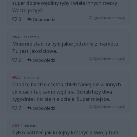
super dobre wędliny ryby i wiele innych rzeczy
Warto przyjść
Zgłoś do moderacji
0
Odpowiedz
EWA
1 rok temu
Mnie nie stać na byle jakie jedzenie z marketu.
Tu jest jakościowe.
Zgłoś do moderacji
5
Odpowiedz
EWA
1 rok temu
Chodzę bardzo często,chleb taniej niż w innych
sklepach,tak samo wędlina. Schab leży dwa
tygodnie i nic się nie dzieje. Super miejsce.
Zgłoś do moderacji
7
Odpowiedz
ART
1 rok temu
Tylko patrzeć jak kolejny król życia swoją fura