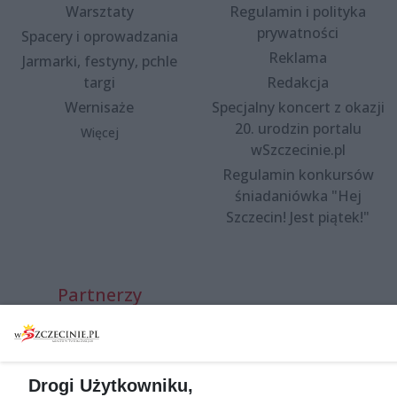
Warsztaty
Regulamin i polityka
prywatności
Spacery i oprowadzania
Reklama
Jarmarki, festyny, pchle
targi
Redakcja
Wernisaże
Specjalny koncert z okazji
20. urodzin portalu
Więcej
wSzczecinie.pl
Regulamin konkursów
śniadaniówka "Hej
Szczecin! Jest piątek!"
Partnerzy
Praca Szczecin
the:protocol
POZASzczecin.pl
Drogi Użytkowniku,