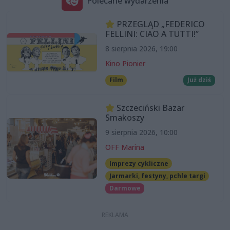
Polecane wydarzenia
PRZEGLĄD „FEDERICO
FELLINI: CIAO A TUTTI!”
8 sierpnia 2026, 19:00
Kino Pionier
Film
Już dziś
Szczeciński Bazar
Smakoszy
9 sierpnia 2026, 10:00
OFF Marina
Imprezy cykliczne
Jarmarki, festyny, pchle targi
Darmowe