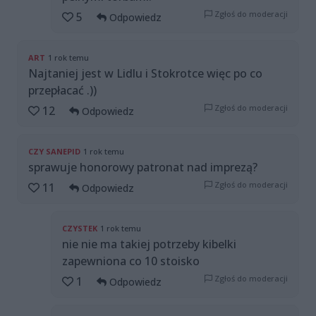
Zgłoś do moderacji
5
Odpowiedz
ART
1 rok temu
Najtaniej jest w Lidlu i Stokrotce więc po co
przepłacać .))
Zgłoś do moderacji
12
Odpowiedz
CZY SANEPID
1 rok temu
sprawuje honorowy patronat nad imprezą?
Zgłoś do moderacji
11
Odpowiedz
CZYSTEK
1 rok temu
nie nie ma takiej potrzeby kibelki
zapewniona co 10 stoisko
Zgłoś do moderacji
1
Odpowiedz