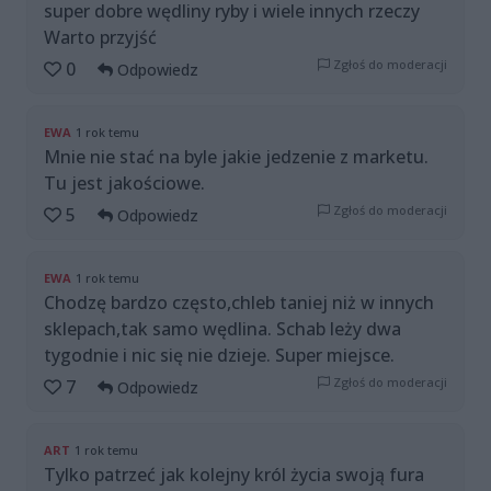
super dobre wędliny ryby i wiele innych rzeczy
Warto przyjść
Zgłoś do moderacji
0
Odpowiedz
EWA
1 rok temu
Mnie nie stać na byle jakie jedzenie z marketu.
Tu jest jakościowe.
Zgłoś do moderacji
5
Odpowiedz
EWA
1 rok temu
Chodzę bardzo często,chleb taniej niż w innych
sklepach,tak samo wędlina. Schab leży dwa
tygodnie i nic się nie dzieje. Super miejsce.
Zgłoś do moderacji
7
Odpowiedz
ART
1 rok temu
Tylko patrzeć jak kolejny król życia swoją fura