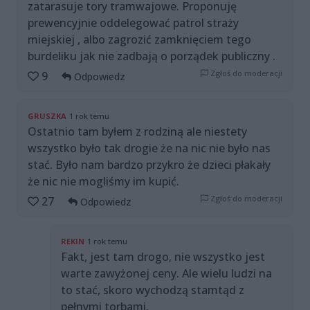
zatarasuje tory tramwajowe. Proponuję
prewencyjnie oddelegować patrol straży
miejskiej , albo zagrozić zamknięciem tego
burdeliku jak nie zadbają o porządek publiczny .
Zgłoś do moderacji
9
Odpowiedz
GRUSZKA
1 rok temu
Ostatnio tam byłem z rodziną ale niestety
wszystko było tak drogie że na nic nie było nas
stać. Było nam bardzo przykro że dzieci płakały
że nic nie mogliśmy im kupić.
Zgłoś do moderacji
27
Odpowiedz
REKIN
1 rok temu
Fakt, jest tam drogo, nie wszystko jest
warte zawyżonej ceny. Ale wielu ludzi na
to stać, skoro wychodzą stamtąd z
pełnymi torbami.