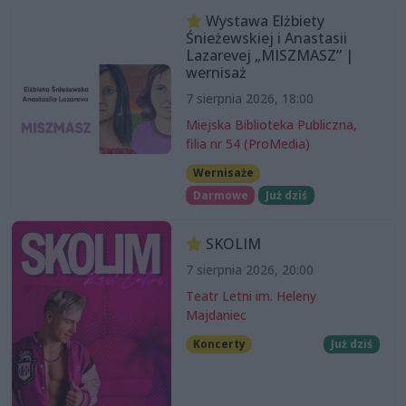
Wystawa Elżbiety
Śnieżewskiej i Anastasii
Lazarevej „MISZMASZ” |
wernisaż
7 sierpnia 2026, 18:00
Miejska Biblioteka Publiczna,
filia nr 54 (ProMedia)
Wernisaże
Darmowe
Już dziś
SKOLIM
7 sierpnia 2026, 20:00
Teatr Letni im. Heleny
Majdaniec
Koncerty
Już dziś