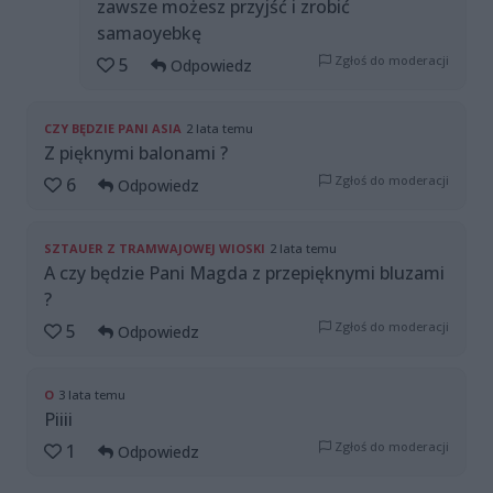
zawsze możesz przyjść i zrobić
samaoyebkę
Zgłoś do moderacji
5
Odpowiedz
CZY BĘDZIE PANI ASIA
2 lata temu
Z pięknymi balonami ?
Zgłoś do moderacji
6
Odpowiedz
SZTAUER Z TRAMWAJOWEJ WIOSKI
2 lata temu
A czy będzie Pani Magda z przepięknymi bluzami
?
Zgłoś do moderacji
5
Odpowiedz
O
3 lata temu
Piiii
Zgłoś do moderacji
1
Odpowiedz