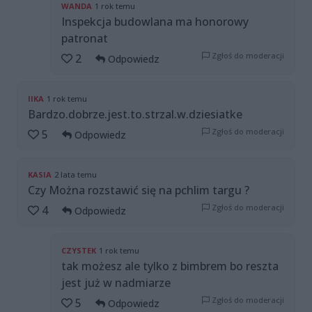
WANDA
1 rok temu
Inspekcja budowlana ma honorowy
patronat
Zgłoś do moderacji
2
Odpowiedz
IIKA
1 rok temu
Bardzo.dobrze.jest.to.strzal.w.dziesiatke
Zgłoś do moderacji
5
Odpowiedz
KASIA
2 lata temu
Czy Można rozstawić się na pchlim targu ?
Zgłoś do moderacji
4
Odpowiedz
CZYSTEK
1 rok temu
tak możesz ale tylko z bimbrem bo reszta
jest już w nadmiarze
Zgłoś do moderacji
5
Odpowiedz