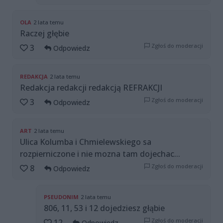
OLA
2 lata temu
Raczej głębie
Zgłoś do moderacji
3
Odpowiedz
REDAKCJA
2 lata temu
Redakcja redakcji redakcją REFRAKCJI
Zgłoś do moderacji
3
Odpowiedz
ART
2 lata temu
Ulica Kolumba i Chmielewskiego sa
rozpierniczone i nie mozna tam dojechac...
Zgłoś do moderacji
8
Odpowiedz
PSEUDONIM
2 lata temu
806, 11, 53 i 12 dojedziesz głąbie
Zgłoś do moderacji
12
Odpowiedz