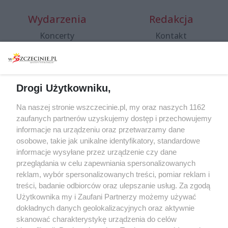
Wydarzenia
Redakcja
Koncerty
Kontakt
Warsztaty
Regulamin i polityka
prywatności
Spacery i oprowadzania
Reklama
Jarmarki, festyny, pchle
Drogi Użytkowniku,
targi
Redakcja
Wernisaże
Specjalny koncert z okazji
Na naszej stronie wszczecinie.pl, my oraz naszych 1162
20. urodzin portalu
zaufanych partnerów uzyskujemy dostęp i przechowujemy
Więcej
wSzczecinie.pl
informacje na urządzeniu oraz przetwarzamy dane
osobowe, takie jak unikalne identyfikatory, standardowe
Regulamin konkursów
informacje wysyłane przez urządzenie czy dane
śniadaniówka "Hej
przeglądania w celu zapewniania spersonalizowanych
Szczecin! Jest piątek!"
reklam, wybór spersonalizowanych treści, pomiar reklam i
treści, badanie odbiorców oraz ulepszanie usług. Za zgodą
Użytkownika my i Zaufani Partnerzy możemy używać
dokładnych danych geolokalizacyjnych oraz aktywnie
Partnerzy
skanować charakterystykę urządzenia do celów