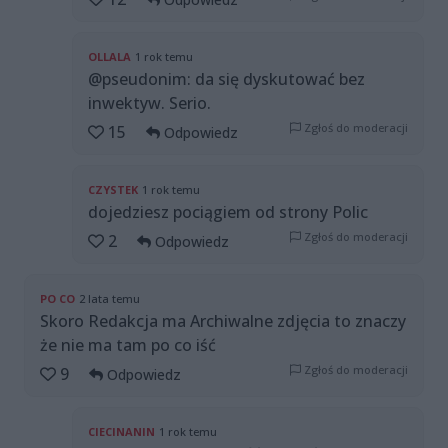
OLLALA
1 rok temu
@pseudonim: da się dyskutować bez
inwektyw. Serio.
Zgłoś do moderacji
15
Odpowiedz
CZYSTEK
1 rok temu
dojedziesz pociągiem od strony Polic
Zgłoś do moderacji
2
Odpowiedz
PO CO
2 lata temu
Skoro Redakcja ma Archiwalne zdjęcia to znaczy
że nie ma tam po co iść
Zgłoś do moderacji
9
Odpowiedz
CIECINANIN
1 rok temu