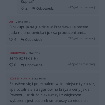
Kupisz?
Zgłoś do moderacji
2
Odpowiedz
ART
2 lata temu
Oni kupuja na giełdzie w Przecławiu a potem
jada na bronowicka i juz sa producentami...
Zgłoś do moderacji
4
Odpowiedz
COKOLWIEK
2 lata temu
serio aż tak źle ?
Zgłoś do moderacji
0
Odpowiedz
SZCZECINIANIN
2 lata temu
Skusiłem się i pojechałem w to miejsce tylko raz,
lipa totalna 5 straganów na krzyż a ceny jak z
Pewexu,już dużo ciekawszy i z większym
wyborem jest bazarek smakoszy co niedziela.