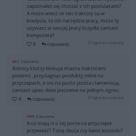
zapoznałeś się chociaż z ich postulatami?
A może wiesz że ten traktory są w
kredycie, to ich narzędzie pracy, może ty
używasz w swojej pracy liczydła zamiast
komputera?
Zgłoś do moderacji
6
Odpowiedz
ART
2 lata temu
Rolnicy ktorzy blokuja miasta traktorami
powinni , przyciagnąc produkty rolne na
przyczepach, a oni na pusto jezdza i lamentują,
zamiast upiec dwie pieczenie na jednym ogniu..
Zgłoś do moderacji
4
Odpowiedz
PEPE
2 lata temu
A co mają ci o tej porze na przyczepie
przywieść? Tonę zboża czy balot kiszonki?