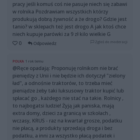
pracy jeśli komuś coś nie pasuje niech się zabawi
w rolnika Pozdrawiam wszystkich którzy
produkują dobrą żywność a że drogo? Gdzie jest
tanio? w sklepach też jest drogo A jak ktoś chce
niech kupuje parówki za 9 zł kilo wielkie G
Zgłoś do moderacji
0
Odpowiedz
POLKA
1 rok temu
@Ręce opadają: Proponuję rolnikom nie brać
pieniędzy z Unii i nie będzie ich dotyczył "zielony
ład", a odnośnie traktorów, to trzeba mieć
pieniądze żeby taki luksusowy traktor kupić lub
spłacać go , każdego nie stać na takie. Rolnicy ,
to najbogatsi ludzie! Żyją jak paniska, mają
extra domy, dzieci za granicą w szkołach ,
wczasy, KRUS - raz na kwartał grosze, podatku
nie płacą, a produkty sprzedają droga i bez
podatku, a inni za wszystko płacą podatek i