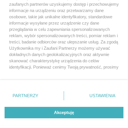
20. urodzin portalu
zaufanych partnerów uzyskujemy dostęp i przechowujemy
Więcej
wSzczecinie.pl
informacje na urządzeniu oraz przetwarzamy dane
osobowe, takie jak unikalne identyfikatory, standardowe
Regulamin konkursów
informacje wysyłane przez urządzenie czy dane
śniadaniówka "Hej
przeglądania w celu zapewniania spersonalizowanych
Szczecin! Jest piątek!"
reklam, wybór spersonalizowanych treści, pomiar reklam i
treści, badanie odbiorców oraz ulepszanie usług. Za zgodą
Użytkownika my i Zaufani Partnerzy możemy używać
dokładnych danych geolokalizacyjnych oraz aktywnie
Partnerzy
skanować charakterystykę urządzenia do celów
Praca Szczecin
identyfikacji. Ponieważ cenimy Twoją prywatność, prosimy
o zgodę na korzystanie z tych technologii poprzez
the:protocol
kliknięcie „Akceptuję”. Zgoda jest dobrowolna i zawsze
POZASzczecin.pl
możesz ją zmienić/wycofać klikając przycisk ustawień
prywatności znajdujący się w lewym dolnym rogu strony
PARTNERZY
USTAWIENIA
. Niektóre rodzaje przetwarzania danych nie wymagają
zgody użytkownika, ale masz prawo sprzeciwić się
© 2026 wSzczecinie.pl
takiemu przetwarzaniu. Preferencje będą miały
Akceptuję
Created by GOD
zastosowania tylko na tej witrynie.