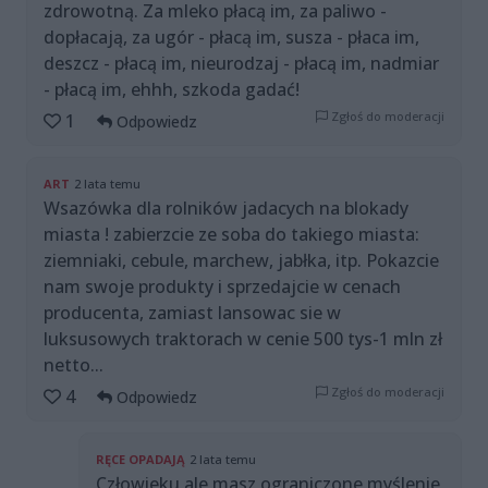
zdrowotną. Za mleko płacą im, za paliwo -
dopłacają, za ugór - płacą im, susza - płaca im,
deszcz - płacą im, nieurodzaj - płacą im, nadmiar
- płacą im, ehhh, szkoda gadać!
Zgłoś do moderacji
1
Odpowiedz
ART
2 lata temu
Wsazówka dla rolników jadacych na blokady
miasta ! zabierzcie ze soba do takiego miasta:
ziemniaki, cebule, marchew, jabłka, itp. Pokazcie
nam swoje produkty i sprzedajcie w cenach
producenta, zamiast lansowac sie w
luksusowych traktorach w cenie 500 tys-1 mln zł
netto...
Zgłoś do moderacji
4
Odpowiedz
RĘCE OPADAJĄ
2 lata temu
Człowieku ale masz ograniczone myślenie,