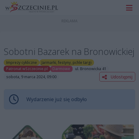
Sobotni Bazarek na Bronowickiej
Imprezy cykliczne
Jarmarki, festyny, pchle targi
Patronat wSzczecinie.pl
Darmowe
ul. Bronowicka 41
Udostępnij
sobota, 9 marca 2024, 09:00
Wydarzenie już się odbyło