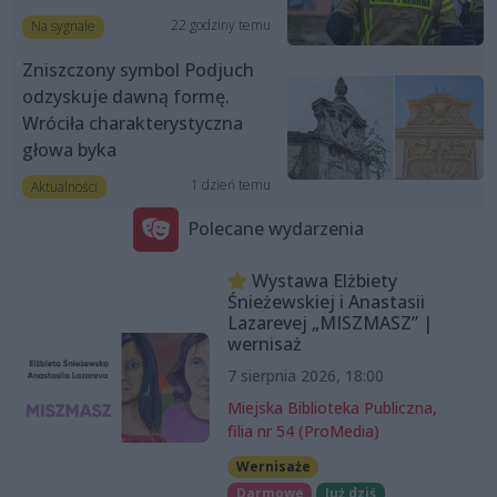
22 godziny temu
Na sygnale
Zniszczony symbol Podjuch
odzyskuje dawną formę.
Wróciła charakterystyczna
głowa byka
1 dzień temu
Aktualności
Polecane wydarzenia
Wystawa Elżbiety
Śnieżewskiej i Anastasii
Lazarevej „MISZMASZ” |
wernisaż
7 sierpnia 2026, 18:00
Miejska Biblioteka Publiczna,
filia nr 54 (ProMedia)
Wernisaże
Darmowe
Już dziś