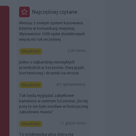
Najczęściej czytane
Miesiąc z nowym system kasowania
biletów w komunikacji miejskiej.
Wystawiono 1300 opłat dodatkowych
więcej niż rok wcześniej
2 dni temu
Aktualności
Jedno z najbardziej niezwykłych
przedszkoli w Szczecinie. Dwa języki,
kort tenisowy i drzemki na mrozie
art. sponsorowany
Aktualności
Tak będą wyglądać zabytkowe
kamienice w centrum Szczecina! „Do tej
pory to nie było możliwe w historycznej
zabudowie miasta”
11 godzin temu
Aktualności
To śródmiejska ulica, która ma