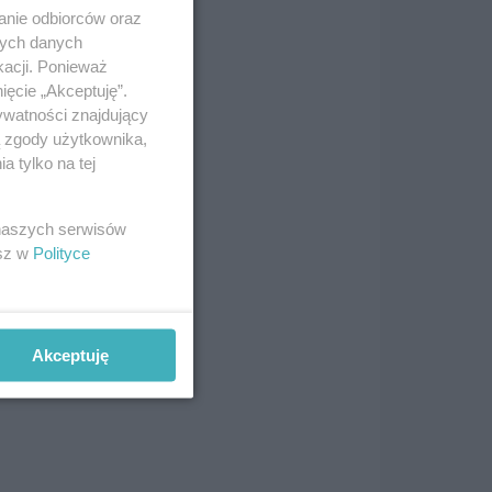
anie odbiorców oraz
nych danych
kacji. Ponieważ
ięcie „Akceptuję”.
ywatności znajdujący
ą zgody użytkownika,
 tylko na tej
 naszych serwisów
esz w
Polityce
Akceptuję