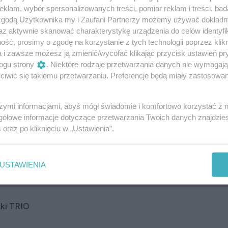
klam, wybór spersonalizowanych treści, pomiar reklam i treści, bad
, przedstawienie wystawców obecnych na Alei
 zgodą Użytkownika my i Zaufani Partnerzy możemy używać dokład
kty tradycyjne Pomorza Zachodniego
az aktywnie skanować charakterystykę urządzenia do celów identyfi
ść, prosimy o zgodę na korzystanie z tych technologii poprzez klikn
inianie
a i zawsze możesz ją zmienić/wycofać klikając przycisk ustawień pr
ogu strony
. Niektóre rodzaje przetwarzania danych nie wymagaj
eci
iwić się takiemu przetwarzaniu. Preferencje będą miały zastosowania
łoni
szymi informacjami, abyś mógł świadomie i komfortowo korzystać z
meralnego pod dyrekcją Ludwiki Mitkiewicz
gółowe informacje dotyczące przetwarzania Twoich danych znajdzi
s
oraz po kliknięciu w „Ustawienia”.
– program animacyjny dla dzieci
tycznej Arfik
USTAWIENIA
cki TRIO