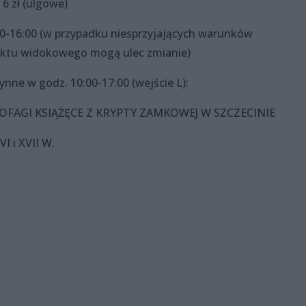
 6 zł (ulgowe)
0-16:00 (w przypadku niesprzyjających warunków
nktu widokowego mogą ulec zmianie)
nne w godz. 10:00-17:00 (wejście L):
AGI KSIĄŻĘCE Z KRYPTY ZAMKOWEJ W SZCZECINIE
 i XVII W.