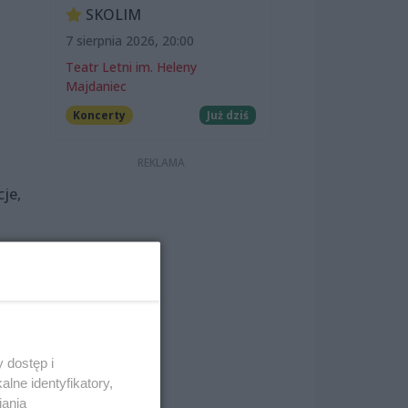
SKOLIM
7 sierpnia 2026, 20:00
Teatr Letni im. Heleny
Majdaniec
Koncerty
Już dziś
je,
 dostęp i
lne identyfikatory,
iania