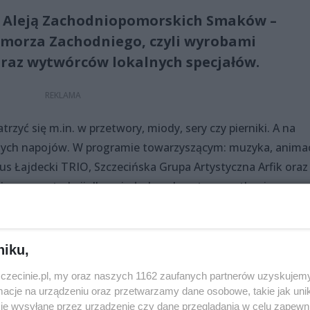
z Aleją Zachodniopomorskich Smaków –
morza Zachodniego, czyli wyrobami
raz wytwórców lokalnych specjałów.
yć się m.in. w przetwory, miody, sery czy pierniki. A na
ych napojów. W programie towarzyszącym: muzyka, animac
tus Łajdecki TRIO, Szczecińska Grupa Artystyczna Arfik oraz
że sporo atrakcji dla najmłodszych, w tym spotkanie ze
em wydarzenia jest Województwo Zachodniopomorskie.
niku,
zczecinie.pl, my oraz naszych 1162 zaufanych partnerów uzyskujemy
cje na urządzeniu oraz przetwarzamy dane osobowe, takie jak unika
je wysyłane przez urządzenie czy dane przeglądania w celu zapewn