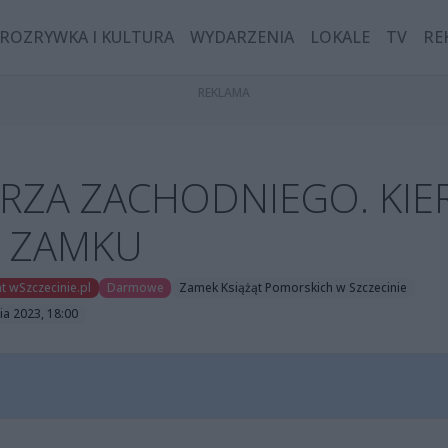
ROZRYWKA I KULTURA
WYDARZENIA
LOKALE
TV
RE
RZA ZACHODNIEGO. KIE
A ZAMKU
t wSzczecinie.pl
Darmowe
Zamek Książąt Pomorskich w Szczecinie
ia 2023, 18:00