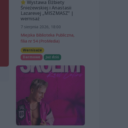
Wystawa Elżbiety
Śnieżewskiej i Anastasii
Lazarevej „MISZMASZ” |
wernisaż
7 sierpnia 2026, 18:00
Miejska Biblioteka Publiczna,
filia nr 54 (ProMedia)
Wernisaże
Darmowe
Już dziś