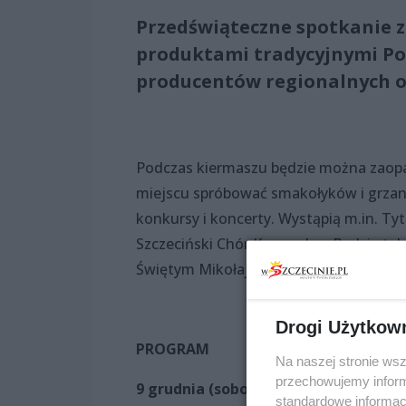
Przedświąteczne spotkanie 
produktami tradycyjnymi Po
producentów regionalnych o
Podczas kiermaszu będzie można zaopatrz
miejscu spróbować smakołyków i grzan
konkursy i koncerty. Wystąpią m.in. Ty
Szczeciński Chór Kameralny. Będzie tak
Świętym Mikołajem. Współorganizator
Drogi Użytkow
PROGRAM
Na naszej stronie ws
przechowujemy informa
9 grudnia (sobota), godz. 12:00-22:00
standardowe informac