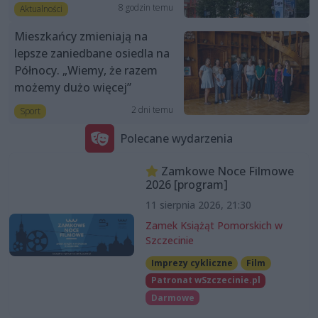
8 godzin temu
Aktualności
Mieszkańcy zmieniają na
lepsze zaniedbane osiedla na
Północy. „Wiemy, że razem
możemy dużo więcej”
2 dni temu
Sport
Polecane wydarzenia
Zamkowe Noce Filmowe
2026 [program]
11 sierpnia 2026, 21:30
Zamek Książąt Pomorskich w
Szczecinie
Imprezy cykliczne
Film
Patronat wSzczecinie.pl
Darmowe