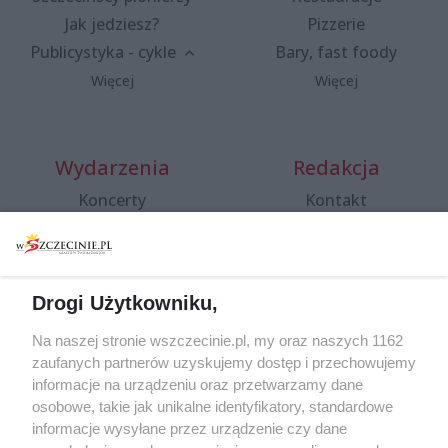
Jak jedziesz?
Pizzerie
Publicystyka - cykle
Bary, fast foody
Więcej
Więcej
Wydarzenia
Redakcja
Koncerty
Kontakt
Warsztaty
Regulamin i polityka
prywatności
Spacery i oprowadzania
Reklama
Jarmarki, festyny, pchle
Drogi Użytkowniku,
targi
Redakcja
Wernisaże
Specjalny koncert z okazji
Na naszej stronie wszczecinie.pl, my oraz naszych 1162
20. urodzin portalu
zaufanych partnerów uzyskujemy dostęp i przechowujemy
Więcej
wSzczecinie.pl
informacje na urządzeniu oraz przetwarzamy dane
osobowe, takie jak unikalne identyfikatory, standardowe
Regulamin konkursów
informacje wysyłane przez urządzenie czy dane
śniadaniówka "Hej