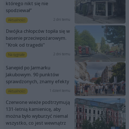
którego nikt się nie
spodziewał”
2 dni temu
Aktualności
Dwójka chłopców topiła się w
basenie przeciwpożarowym.
"Krok od tragedii"
2 dni temu
Na sygnale
Sanepid po Jarmarku
Jakubowym. 90 punktów
sprawdzonych, znamy efekty
1 dzień temu
Aktualności
Czerwone wieże podtrzymują
131-letnią kamienicę, aby
można było wyburzyć niemal
wszystko, co jest wewnątrz