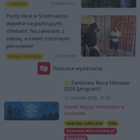
16 godzin temu
Inwestycje
Pusty lokal w Śródmieściu
wypełnił się pachnącymi
chlebami. Na zakwasie, z
cebulą, a nawet czerstwym
pieczywem!
1 dzień temu
Relacje i fotorelacje
Polecane wydarzenia
Zamkowe Noce Filmowe
2026 [program]
11 sierpnia 2026, 21:30
Zamek Książąt Pomorskich w
Szczecinie
Imprezy cykliczne
Film
Patronat wSzczecinie.pl
Darmowe