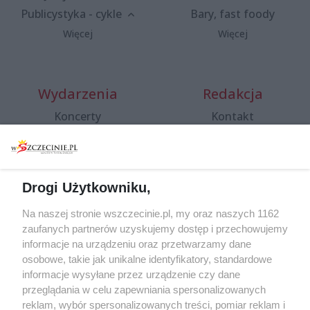
Publicystyka - cykle
Bary, fast foody
Więcej
Więcej
Wydarzenia
Redakcja
Koncerty
Kontakt
Warsztaty
Regulamin i polityka
prywatności
Spacery i oprowadzania
Reklama
Jarmarki, festyny, pchle
Drogi Użytkowniku,
targi
Redakcja
Wernisaże
Specjalny koncert z okazji
Na naszej stronie wszczecinie.pl, my oraz naszych 1162
20. urodzin portalu
zaufanych partnerów uzyskujemy dostęp i przechowujemy
Więcej
wSzczecinie.pl
informacje na urządzeniu oraz przetwarzamy dane
osobowe, takie jak unikalne identyfikatory, standardowe
Regulamin konkursów
informacje wysyłane przez urządzenie czy dane
śniadaniówka "Hej
przeglądania w celu zapewniania spersonalizowanych
Szczecin! Jest piątek!"
reklam, wybór spersonalizowanych treści, pomiar reklam i