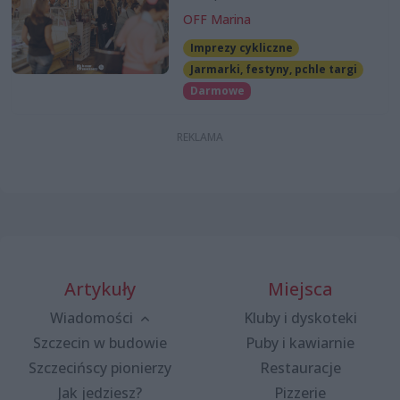
OFF Marina
Imprezy cykliczne
Jarmarki, festyny, pchle targi
Darmowe
Artykuły
Miejsca
Wiadomości
Kluby i dyskoteki
Szczecin w budowie
Puby i kawiarnie
Szczecińscy pionierzy
Restauracje
Jak jedziesz?
Pizzerie