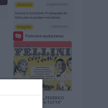
23 godziny temu
Aktualności
Dramat w Szczecinie. Przywiązany do
łóżka pies w pustym mieszkaniu
1 dzień temu
Na sygnale
Polecane wydarzenia
PRZEGLĄD „FEDERICO
FELLINI: CIAO A TUTTI!”