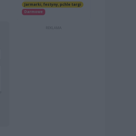
Jarmarki, festyny, pchle targi
Darmowe