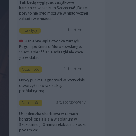
Tak będą wyglądać zabytkowe
kamienice w centrum Szczecina! „Do tej
pory to nie było możliwe w historycznej
zabudowie miasta”
1 dzień temu
Inwestycje
Haniebny wpis członka zarządu
Pogoni po śmierci Morozowskiego:
“niech spie***la”. Haditaghi nie chce
go w klubie
1 dzień temu
Aktualności
Nowy punkt Diagnostyki w Szczecinie
otworzył się wraz z akcją
profilaktyczną
art. sponsorowany
Aktualności
Urzędniczka skarbowa w ramach
kontroli opalała się w solarium w
Szczecinie. „10 minut relaksu na koszt
podatnika”