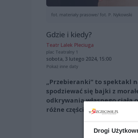
fot. materiały prasowe/ fot. P. Nykowski
Gdzie i kiedy?
Teatr Lalek Pleciuga
plac Teatralny 1
sobota, 3 lutego 2024, 15:00
Pokaż inne daty
„Przebieranki” to spektakl n
spodziewać się bajki z mora
odkrywania własnego ciała o
różne części ciała można zak
Drogi Użytkow