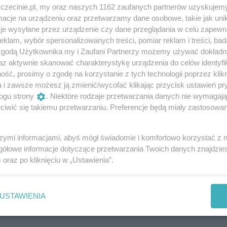
zczecinie.pl, my oraz naszych 1162 zaufanych partnerów uzyskujemy
cje na urządzeniu oraz przetwarzamy dane osobowe, takie jak unika
majtki na głowę? Czy sweter może gryźć? Czy buty stukają?
je wysyłane przez urządzenie czy dane przeglądania w celu zapewn
ania mały widz znajdzie odpowiedź poprzez aktywne
klam, wybór spersonalizowanych treści, pomiar reklam i treści, bad
 zgodą Użytkownika my i Zaufani Partnerzy możemy używać dokład
az aktywnie skanować charakterystykę urządzenia do celów identyfi
d 1. roku życia. WAŻNA INFORMACJA
ść, prosimy o zgodę na korzystanie z tych technologii poprzez klikn
a i zawsze możesz ją zmienić/wycofać klikając przycisk ustawień pr
ej znajduje się wykładzina - zatem przed wejściem do sali
ogu strony
. Niektóre rodzaje przetwarzania danych nie wymagaj
iwić się takiemu przetwarzaniu. Preferencje będą miały zastosowania
gląda się, siedząc na poduchach.
wska
szymi informacjami, abyś mógł świadomie i komfortowo korzystać z
gółowe informacje dotyczące przetwarzania Twoich danych znajdzi
s
oraz po kliknięciu w „Ustawienia”.
USTAWIENIA