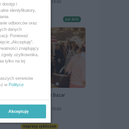
8 sierpnia 2026, 19:00
 dostęp i
Kino Pionier
lne identyfikatory,
 I
iania
Film
Już dziś
anie odbiorców oraz
nych danych
kacji. Ponieważ
ięcie „Akceptuję”.
ywatności znajdujący
ą zgody użytkownika,
 tylko na tej
 naszych serwisów
esz w
Polityce
Szczeciński Bazar
Smakoszy
9 sierpnia 2026, 10:00
Akceptuję
OFF Marina
Imprezy cykliczne