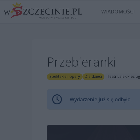
WIADOMOŚCI
Przebieranki
Spektakle i opery
Dla dzieci
Teatr Lalek Pleciu
Wydarzenie już się odbyło