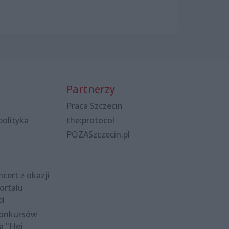
Partnerzy
Praca Szczecin
polityka
the:protocol
POZASzczecin.pl
cert z okazji
ortalu
pl
konkursów
a "Hej