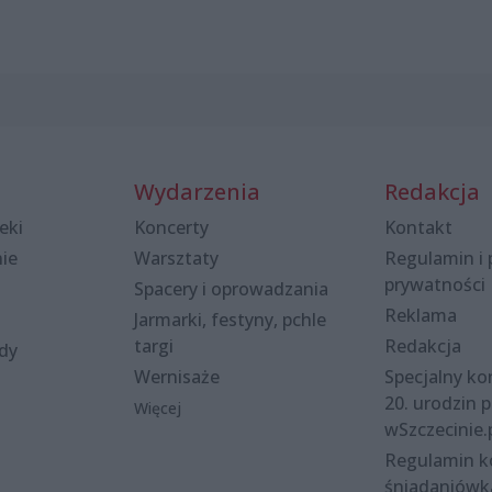
Wydarzenia
Redakcja
eki
Koncerty
Kontakt
nie
Warsztaty
Regulamin i 
prywatności
Spacery i oprowadzania
Reklama
Jarmarki, festyny, pchle
targi
Redakcja
ody
Wernisaże
Specjalny kon
20. urodzin p
Więcej
wSzczecinie.
Regulamin 
śniadaniówk