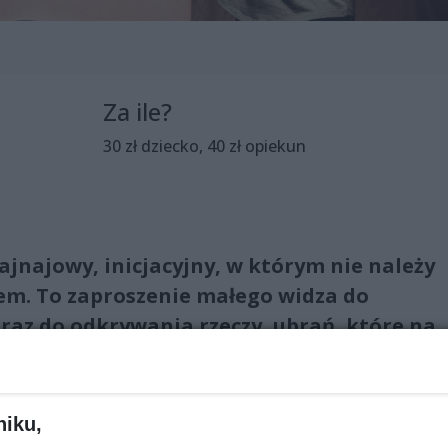
Za ile?
30 zł dziecko, 40 zł opiekun
ajnajowy, inicjacyjny, w którym nie należy
łem. To zaproszenie małego widza do
raz do odkrywania rzeczy, ubrań, które na
ładać.
niku,