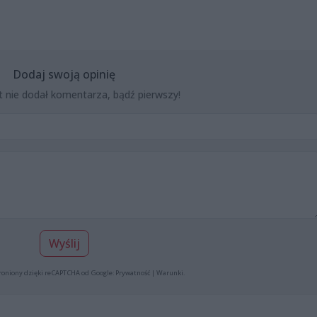
Dodaj swoją opinię
t nie dodał komentarza, bądź pierwszy!
Wyślij
roniony dzięki reCAPTCHA od Google:
Prywatność
|
Warunki
.