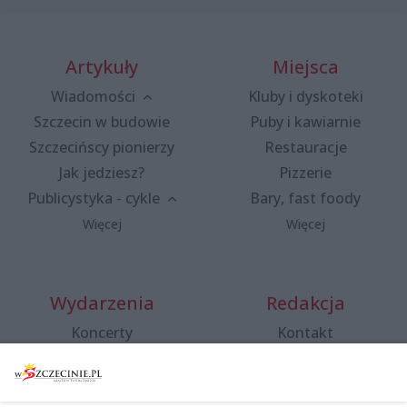
Artykuły
Miejsca
Wiadomości
Kluby i dyskoteki
Szczecin w budowie
Puby i kawiarnie
Szczecińscy pionierzy
Restauracje
Jak jedziesz?
Pizzerie
Publicystyka - cykle
Bary, fast foody
Więcej
Więcej
Wydarzenia
Redakcja
Koncerty
Kontakt
Warsztaty
Regulamin i polityka
prywatności
Spacery i oprowadzania
Reklama