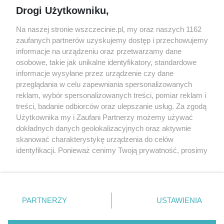
Jarmarki, festyny, pchle
Drogi Użytkowniku,
targi
Redakcja
Wernisaże
Specjalny koncert z okazji
Na naszej stronie wszczecinie.pl, my oraz naszych 1162
20. urodzin portalu
zaufanych partnerów uzyskujemy dostęp i przechowujemy
Więcej
wSzczecinie.pl
informacje na urządzeniu oraz przetwarzamy dane
osobowe, takie jak unikalne identyfikatory, standardowe
Regulamin konkursów
informacje wysyłane przez urządzenie czy dane
śniadaniówka "Hej
przeglądania w celu zapewniania spersonalizowanych
Szczecin! Jest piątek!"
reklam, wybór spersonalizowanych treści, pomiar reklam i
treści, badanie odbiorców oraz ulepszanie usług. Za zgodą
Użytkownika my i Zaufani Partnerzy możemy używać
dokładnych danych geolokalizacyjnych oraz aktywnie
Partnerzy
skanować charakterystykę urządzenia do celów
Praca Szczecin
identyfikacji. Ponieważ cenimy Twoją prywatność, prosimy
o zgodę na korzystanie z tych technologii poprzez
the:protocol
kliknięcie „Akceptuję”. Zgoda jest dobrowolna i zawsze
POZASzczecin.pl
możesz ją zmienić/wycofać klikając przycisk ustawień
prywatności znajdujący się w lewym dolnym rogu strony
PARTNERZY
USTAWIENIA
. Niektóre rodzaje przetwarzania danych nie wymagają
zgody użytkownika, ale masz prawo sprzeciwić się
© 2026 wSzczecinie.pl