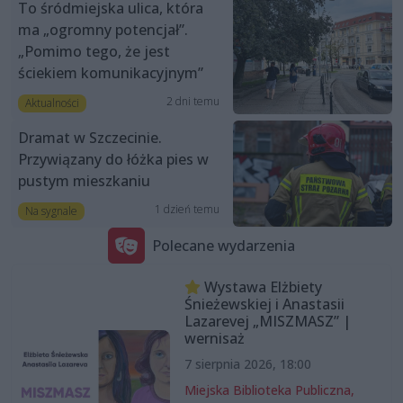
To śródmiejska ulica, która
ma „ogromny potencjał”.
„Pomimo tego, że jest
ściekiem komunikacyjnym”
2 dni temu
Aktualności
Dramat w Szczecinie.
Przywiązany do łóżka pies w
pustym mieszkaniu
1 dzień temu
Na sygnale
Polecane wydarzenia
Wystawa Elżbiety
Śnieżewskiej i Anastasii
Lazarevej „MISZMASZ” |
wernisaż
7 sierpnia 2026, 18:00
Miejska Biblioteka Publiczna,