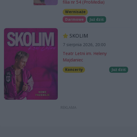
filia nr 54 (ProMedia)
Wernisaże
Darmowe
Już dziś
SKOLIM
7 sierpnia 2026, 20:00
Teatr Letni im. Heleny
Majdaniec
Koncerty
Już dziś