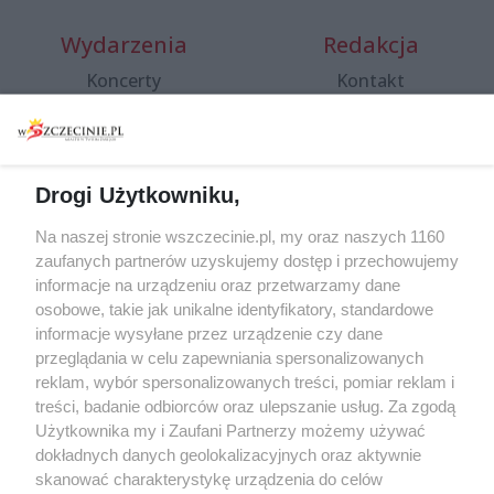
Wydarzenia
Redakcja
Koncerty
Kontakt
Warsztaty
Regulamin i polityka
prywatności
Spacery i oprowadzania
Reklama
Jarmarki, festyny, pchle
Drogi Użytkowniku,
targi
Redakcja
Wernisaże
Specjalny koncert z okazji
Na naszej stronie wszczecinie.pl, my oraz naszych 1160
20. urodzin portalu
zaufanych partnerów uzyskujemy dostęp i przechowujemy
Więcej
wSzczecinie.pl
informacje na urządzeniu oraz przetwarzamy dane
osobowe, takie jak unikalne identyfikatory, standardowe
Regulamin konkursów
informacje wysyłane przez urządzenie czy dane
śniadaniówka "Hej
przeglądania w celu zapewniania spersonalizowanych
Szczecin! Jest piątek!"
reklam, wybór spersonalizowanych treści, pomiar reklam i
treści, badanie odbiorców oraz ulepszanie usług. Za zgodą
Użytkownika my i Zaufani Partnerzy możemy używać
dokładnych danych geolokalizacyjnych oraz aktywnie
Partnerzy
skanować charakterystykę urządzenia do celów