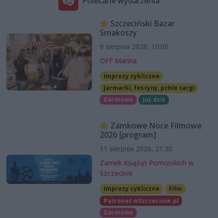
Polecane wydarzenia
Szczeciński Bazar
Smakoszy
9 sierpnia 2026, 10:00
OFF Marina
Imprezy cykliczne
Jarmarki, festyny, pchle targi
Darmowe
Już dziś
Zamkowe Noce Filmowe
2026 [program]
11 sierpnia 2026, 21:30
Zamek Książąt Pomorskich w
Szczecinie
Imprezy cykliczne
Film
Patronat wSzczecinie.pl
Darmowe