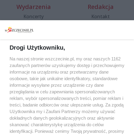
Wydarzenia
Redakcja
Koncerty
Kontakt
Warsztaty
Regulamin i polityka
prywatności
Spacery i oprowadzania
Reklama
Jarmarki, festyny, pchle
Drogi Użytkowniku,
targi
Redakcja
Wernisaże
Specjalny koncert z okazji
Na naszej stronie wszczecinie.pl, my oraz naszych 1162
20. urodzin portalu
zaufanych partnerów uzyskujemy dostęp i przechowujemy
Więcej
wSzczecinie.pl
informacje na urządzeniu oraz przetwarzamy dane
osobowe, takie jak unikalne identyfikatory, standardowe
Regulamin konkursów
informacje wysyłane przez urządzenie czy dane
śniadaniówka "Hej
przeglądania w celu zapewniania spersonalizowanych
Szczecin! Jest piątek!"
reklam, wybór spersonalizowanych treści, pomiar reklam i
treści, badanie odbiorców oraz ulepszanie usług. Za zgodą
Użytkownika my i Zaufani Partnerzy możemy używać
dokładnych danych geolokalizacyjnych oraz aktywnie
Partnerzy
skanować charakterystykę urządzenia do celów
Praca Szczecin
identyfikacji. Ponieważ cenimy Twoją prywatność, prosimy