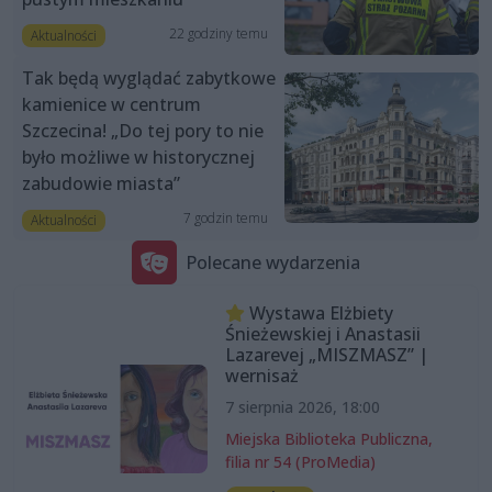
22 godziny temu
Aktualności
Tak będą wyglądać zabytkowe
kamienice w centrum
Szczecina! „Do tej pory to nie
było możliwe w historycznej
zabudowie miasta”
7 godzin temu
Aktualności
Polecane wydarzenia
Wystawa Elżbiety
Śnieżewskiej i Anastasii
Lazarevej „MISZMASZ” |
wernisaż
7 sierpnia 2026, 18:00
Miejska Biblioteka Publiczna,
filia nr 54 (ProMedia)