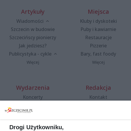
Artykuły
Miejsca
Wiadomości
Kluby i dyskoteki
Szczecin w budowie
Puby i kawiarnie
Szczecińscy pionierzy
Restauracje
Jak jedziesz?
Pizzerie
Publicystyka - cykle
Bary, fast foody
Więcej
Więcej
Wydarzenia
Redakcja
Koncerty
Kontakt
Warsztaty
Regulamin i polityka
prywatności
Spacery i oprowadzania
Reklama
Jarmarki, festyny, pchle
Drogi Użytkowniku,
targi
Redakcja