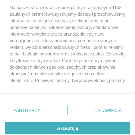
Wernisaże
Specjalny koncert z okazji
Na naszej stronie wszczecinie.pl, my oraz naszych 1162
20. urodzin portalu
zaufanych partnerów uzyskujemy dostęp i przechowujemy
Więcej
wSzczecinie.pl
informacje na urządzeniu oraz przetwarzamy dane
osobowe, takie jak unikalne identyfikatory, standardowe
Regulamin konkursów
informacje wysyłane przez urządzenie czy dane
śniadaniówka "Hej
przeglądania w celu zapewniania spersonalizowanych
Szczecin! Jest piątek!"
reklam, wybór spersonalizowanych treści, pomiar reklam i
treści, badanie odbiorców oraz ulepszanie usług. Za zgodą
Użytkownika my i Zaufani Partnerzy możemy używać
dokładnych danych geolokalizacyjnych oraz aktywnie
Partnerzy
skanować charakterystykę urządzenia do celów
Praca Szczecin
identyfikacji. Ponieważ cenimy Twoją prywatność, prosimy
o zgodę na korzystanie z tych technologii poprzez
the:protocol
kliknięcie „Akceptuję”. Zgoda jest dobrowolna i zawsze
POZASzczecin.pl
możesz ją zmienić/wycofać klikając przycisk ustawień
prywatności znajdujący się w lewym dolnym rogu strony
PARTNERZY
USTAWIENIA
. Niektóre rodzaje przetwarzania danych nie wymagają
zgody użytkownika, ale masz prawo sprzeciwić się
© 2026 wSzczecinie.pl
takiemu przetwarzaniu. Preferencje będą miały
Akceptuję
Created by GOD
zastosowania tylko na tej witrynie.