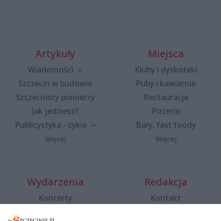
Artykuły
Miejsca
Wiadomości
Kluby i dyskoteki
Szczecin w budowie
Puby i kawiarnie
Szczecińscy pionierzy
Restauracje
Jak jedziesz?
Pizzerie
Publicystyka - cykle
Bary, fast foody
Więcej
Więcej
Wydarzenia
Redakcja
Koncerty
Kontakt
Warsztaty
Regulamin i polityka