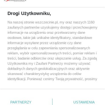
prywatności
Spacery i oprowadzania
Reklama
Jarmarki, festyny, pchle
Drogi Użytkowniku,
targi
Redakcja
Wernisaże
Specjalny koncert z okazji
Na naszej stronie wszczecinie.pl, my oraz naszych 1160
20. urodzin portalu
zaufanych partnerów uzyskujemy dostęp i przechowujemy
Więcej
wSzczecinie.pl
informacje na urządzeniu oraz przetwarzamy dane
osobowe, takie jak unikalne identyfikatory, standardowe
Regulamin konkursów
informacje wysyłane przez urządzenie czy dane
śniadaniówka "Hej
przeglądania w celu zapewniania spersonalizowanych
Szczecin! Jest piątek!"
reklam, wybór spersonalizowanych treści, pomiar reklam i
treści, badanie odbiorców oraz ulepszanie usług. Za zgodą
Użytkownika my i Zaufani Partnerzy możemy używać
dokładnych danych geolokalizacyjnych oraz aktywnie
Partnerzy
skanować charakterystykę urządzenia do celów
Praca Szczecin
identyfikacji. Ponieważ cenimy Twoją prywatność, prosimy
o zgodę na korzystanie z tych technologii poprzez
the:protocol
kliknięcie „Akceptuję”. Zgoda jest dobrowolna i zawsze
POZASzczecin.pl
możesz ją zmienić/wycofać klikając przycisk ustawień
prywatności znajdujący się w lewym dolnym rogu strony
PARTNERZY
USTAWIENIA
. Niektóre rodzaje przetwarzania danych nie wymagają