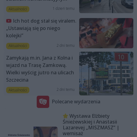
1 dzień temu
Aktualności
Ich hot dog stał się viralem.
„Ustawiają się po niego
kolejki”
2 dni temu
Aktualności
Zamykają m.in. Jana z Kolna i
wjazd na Trasę Zamkową.
Wielki wyścig jutro na ulicach
Szczecina
2 dni temu
Aktualności
Polecane wydarzenia
Wystawa Elżbiety
Śnieżewskiej i Anastasii
Lazarevej „MISZMASZ” |
wernisaż