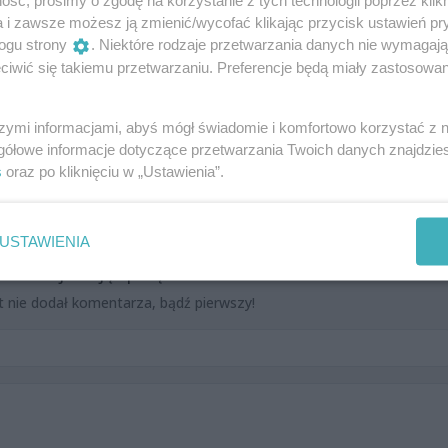
ść, prosimy o zgodę na korzystanie z tych technologii poprzez klikn
a i zawsze możesz ją zmienić/wycofać klikając przycisk ustawień pr
jącej poza Internetami Anny Ołów Wachowicz.
ogu strony
. Niektóre rodzaje przetwarzania danych nie wymagaj
iwić się takiemu przetwarzaniu. Preferencje będą miały zastosowania
szymi informacjami, abyś mógł świadomie i komfortowo korzystać z
gółowe informacje dotyczące przetwarzania Twoich danych znajdzi
s
oraz po kliknięciu w „Ustawienia”.
USTAWIENIA
Dodaj swoją opinię
t nie dodał komentarza, bądź pierwszy!