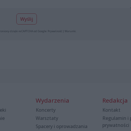
Wyślij
roniony dzięki reCAPTCHA od Google:
Prywatność
|
Warunki
.
Wydarzenia
Redakcja
eki
Koncerty
Kontakt
nie
Warsztaty
Regulamin i 
prywatności
Spacery i oprowadzania