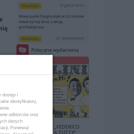
18 godzin temu
Aktualności
Nowy punkt Diagnostyki w Szczecinie
e
otworzył się wraz z akcją
mię
profilaktyczną
art. sponsorowany
Aktualności
Polecane wydarzenia
ktu
 dostęp i
lne identyfikatory,
iania
anie odbiorców oraz
ucie
nych danych
PRZEGLĄD „FEDERICO
kacji. Ponieważ
FELLINI: CIAO A TUTTI!”
ej