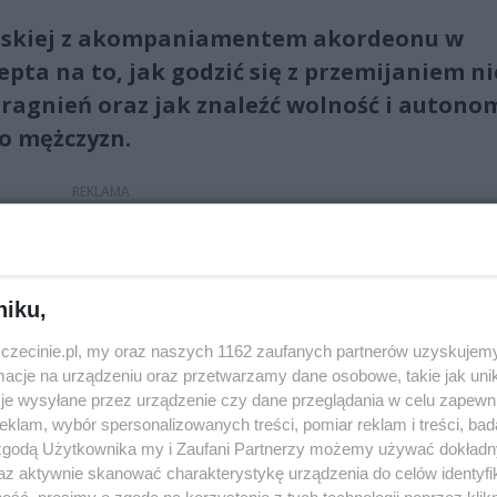
amskiej z akompaniamentem akordeonu w
ta na to, jak godzić się z przemijaniem ni
 pragnień oraz jak znaleźć wolność i autono
do mężczyzn.
dchodzi do najpopularniejszych tematów, takich jak: życie,
niku,
i i relacje damsko-męskie. Przedstawia je z kobiecego pun
zczecinie.pl, my oraz naszych 1162 zaufanych partnerów uzyskujemy
wany wyłącznie do publiczności żeńskiej.
cje na urządzeniu oraz przetwarzamy dane osobowe, takie jak unika
je wysyłane przez urządzenie czy dane przeglądania w celu zapewn
ce historie oparte są na celnej obserwacji współczesnej
klam, wybór spersonalizowanych treści, pomiar reklam i treści, bad
 na to jak być dzisiaj kobietą, która lubi i ceni siebie. Pocz
 zgodą Użytkownika my i Zaufani Partnerzy możemy używać dokład
a z dużą dozą ciepła i zrozumienia – w monologach Olgi
az aktywnie skanować charakterystykę urządzenia do celów identyfi
iadczenia i roześmiać się terapeutycznie. W przeważając