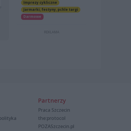
Imprezy cykliczne
Jarmarki, festyny, pchle targi
Darmowe
Partnerzy
Praca Szczecin
polityka
the:protocol
POZASzczecin.pl