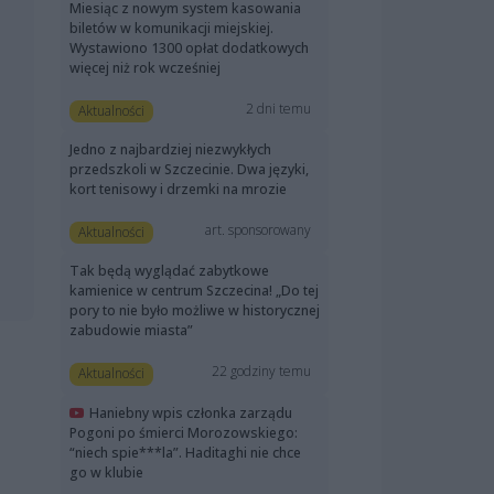
Miesiąc z nowym system kasowania
biletów w komunikacji miejskiej.
Wystawiono 1300 opłat dodatkowych
więcej niż rok wcześniej
2 dni temu
Aktualności
Jedno z najbardziej niezwykłych
przedszkoli w Szczecinie. Dwa języki,
kort tenisowy i drzemki na mrozie
art. sponsorowany
Aktualności
Tak będą wyglądać zabytkowe
kamienice w centrum Szczecina! „Do tej
pory to nie było możliwe w historycznej
zabudowie miasta”
22 godziny temu
Aktualności
Haniebny wpis członka zarządu
Pogoni po śmierci Morozowskiego:
“niech spie***la”. Haditaghi nie chce
go w klubie