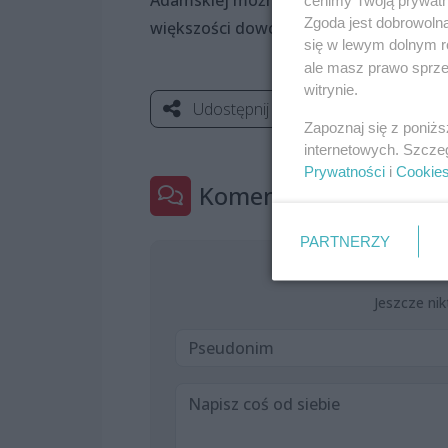
cenimy Twoją prywatno
Zgoda jest dobrowoln
większości dowcipne monologi debiutu
się w lewym dolnym r
ale masz prawo sprzec
witrynie.
Udostępnij
Zapoznaj się z poniż
internetowych. Szcze
Prywatności
i
Cookie
Komentarze
0
PARTNERZY
Jeszcze nik