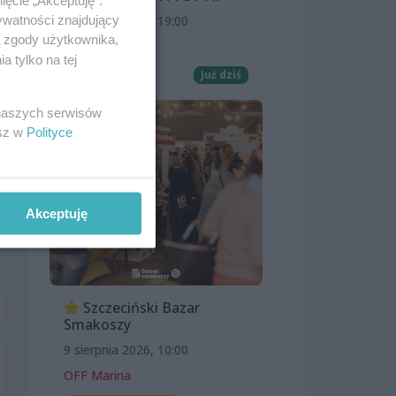
ięcie „Akceptuję”.
8 sierpnia 2026, 19:00
ywatności znajdujący
ą zgody użytkownika,
Kino Pionier
 tylko na tej
Film
Już dziś
 naszych serwisów
esz w
Polityce
Akceptuję
Szczeciński Bazar
Smakoszy
9 sierpnia 2026, 10:00
OFF Marina