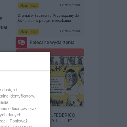
1 dzień temu
Aktualności
Dramat w Szczecinie. Przywiązany do
e
łóżka pies w pustym mieszkaniu
mię
1 dzień temu
Aktualności
Polecane wydarzenia
ktu
 dostęp i
lne identyfikatory,
iania
anie odbiorców oraz
ucie
PRZEGLĄD „FEDERICO
nych danych
FELLINI: CIAO A TUTTI!”
kacji. Ponieważ
ej