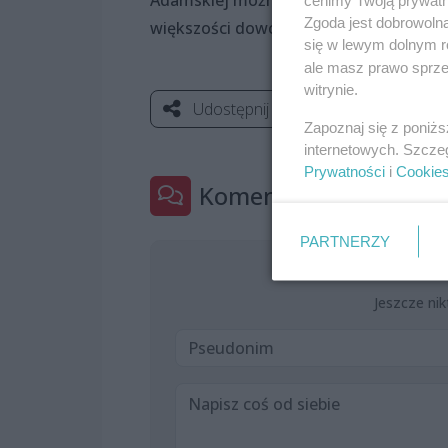
cenimy Twoją prywatno
Zgoda jest dobrowoln
większości dowcipne monologi debiutu
się w lewym dolnym r
ale masz prawo sprzec
witrynie.
Udostępnij
Zapoznaj się z poniż
internetowych. Szcze
Prywatności
i
Cookie
Komentarze
0
PARTNERZY
Jeszcze nik