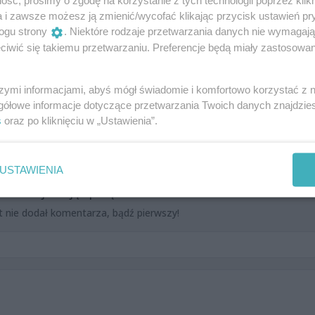
ść, prosimy o zgodę na korzystanie z tych technologii poprzez klikn
a i zawsze możesz ją zmienić/wycofać klikając przycisk ustawień pr
jącej poza Internetami Anny Ołów Wachowicz.
ogu strony
. Niektóre rodzaje przetwarzania danych nie wymagaj
iwić się takiemu przetwarzaniu. Preferencje będą miały zastosowania
szymi informacjami, abyś mógł świadomie i komfortowo korzystać z
gółowe informacje dotyczące przetwarzania Twoich danych znajdzi
s
oraz po kliknięciu w „Ustawienia”.
USTAWIENIA
Dodaj swoją opinię
t nie dodał komentarza, bądź pierwszy!