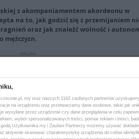
amskiej z akompaniamentem akordeonu w
ta na to, jak godzić się z przemijaniem ni
 pragnień oraz jak znaleźć wolność i autono
do mężczyzn.
dchodzi do najpopularniejszych tematów, takich jak: życie,
niku,
i i relacje damsko-męskie. Przedstawia je z kobiecego pun
zczecinie.pl, my oraz naszych 1162 zaufanych partnerów uzyskujemy
wany wyłącznie do publiczności żeńskiej.
cje na urządzeniu oraz przetwarzamy dane osobowe, takie jak unika
je wysyłane przez urządzenie czy dane przeglądania w celu zapewn
ce historie oparte są na celnej obserwacji współczesnej
klam, wybór spersonalizowanych treści, pomiar reklam i treści, bad
 na to jak być dzisiaj kobietą, która lubi i ceni siebie. Pocz
 zgodą Użytkownika my i Zaufani Partnerzy możemy używać dokład
a z dużą dozą ciepła i zrozumienia – w monologach Olgi
az aktywnie skanować charakterystykę urządzenia do celów identyfi
iadczenia i roześmiać się terapeutycznie. W przeważając