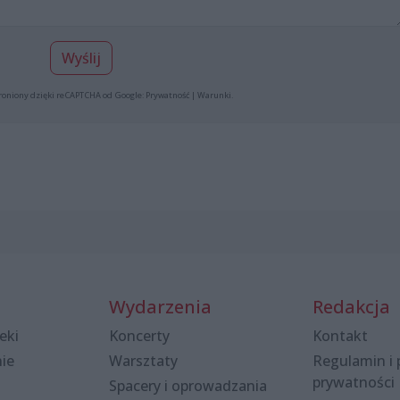
Wyślij
roniony dzięki reCAPTCHA od Google:
Prywatność
|
Warunki
.
Wydarzenia
Redakcja
eki
Koncerty
Kontakt
nie
Warsztaty
Regulamin i 
prywatności
Spacery i oprowadzania