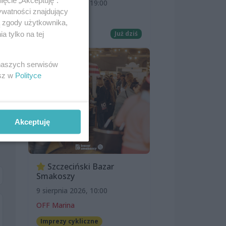
ięcie „Akceptuję”.
8 sierpnia 2026, 19:00
ywatności znajdujący
Kino Pionier
ą zgody użytkownika,
Film
Już dziś
 tylko na tej
 naszych serwisów
esz w
Polityce
Akceptuję
Szczeciński Bazar
Smakoszy
9 sierpnia 2026, 10:00
OFF Marina
Imprezy cykliczne