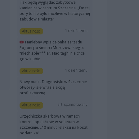
Tak będą wyglądać zabytkowe
kamienice w centrum Szczecina! „Do tej
pory to nie było możliwe w historycznej
zabudowie miasta”
1 dzień temu
Aktualności
Haniebny wpis członka zarządu
Pogoni po śmierci Morozowskiego:
“niech spie***la”. Haditaghi nie chce
go w klubie
1 dzień temu
Aktualności
Nowy punkt Diagnostyki w Szczecinie
otworzył się wraz z akcją
profilaktyczną
art. sponsorowany
Aktualności
Urzędniczka skarbowa w ramach
kontroli opalała się w solarium w
Szczecinie. „10 minut relaksu na koszt
podatnika”