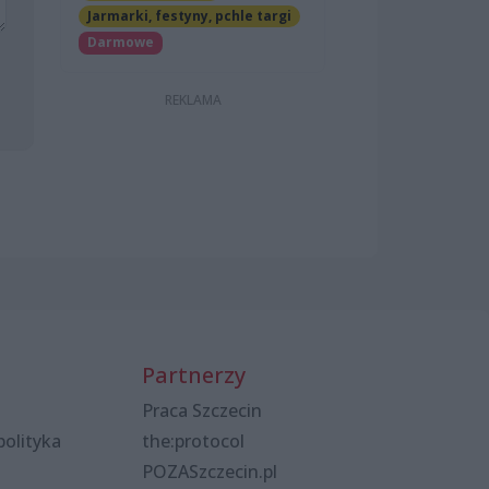
Jarmarki, festyny, pchle targi
Darmowe
Partnerzy
Praca Szczecin
polityka
the:protocol
POZASzczecin.pl