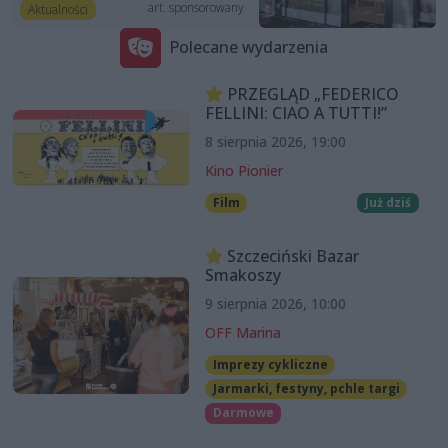
art. sponsorowany
Aktualności
Polecane wydarzenia
PRZEGLĄD „FEDERICO
FELLINI: CIAO A TUTTI!”
8 sierpnia 2026, 19:00
Kino Pionier
Film
Już dziś
Szczeciński Bazar
Smakoszy
9 sierpnia 2026, 10:00
OFF Marina
Imprezy cykliczne
Jarmarki, festyny, pchle targi
Darmowe