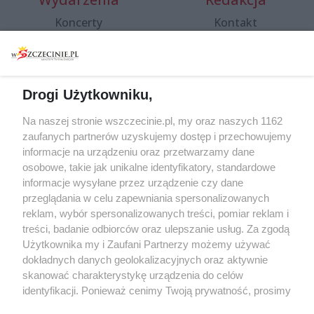
Koncerty
Kontakt
Warsztaty
Regulamin i polityka
prywatności
Spacery i oprowadzania
Reklama
Jarmarki, festyny, pchle
Drogi Użytkowniku,
targi
Redakcja
Wernisaże
Specjalny koncert z okazji
Na naszej stronie wszczecinie.pl, my oraz naszych 1162
20. urodzin portalu
zaufanych partnerów uzyskujemy dostęp i przechowujemy
Więcej
wSzczecinie.pl
informacje na urządzeniu oraz przetwarzamy dane
osobowe, takie jak unikalne identyfikatory, standardowe
Regulamin konkursów
informacje wysyłane przez urządzenie czy dane
śniadaniówka "Hej
przeglądania w celu zapewniania spersonalizowanych
Szczecin! Jest piątek!"
reklam, wybór spersonalizowanych treści, pomiar reklam i
treści, badanie odbiorców oraz ulepszanie usług. Za zgodą
Użytkownika my i Zaufani Partnerzy możemy używać
dokładnych danych geolokalizacyjnych oraz aktywnie
Partnerzy
skanować charakterystykę urządzenia do celów
Praca Szczecin
identyfikacji. Ponieważ cenimy Twoją prywatność, prosimy
o zgodę na korzystanie z tych technologii poprzez
the:protocol