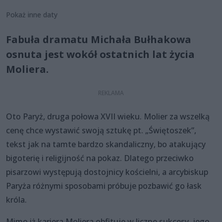
Pokaż inne daty
Fabuła dramatu Michała Bułhakowa
osnuta jest wokół ostatnich lat życia
Moliera.
Oto Paryż, druga połowa XVII wieku. Molier za wszelką
cenę chce wystawić swoją sztukę pt. „Świętoszek”,
tekst jak na tamte bardzo skandaliczny, bo atakujący
bigoterię i religijność na pokaz. Dlatego przeciwko
pisarzowi występują dostojnicy kościelni, a arcybiskup
Paryża różnymi sposobami próbuje pozbawić go łask
króla.
Mimo iż kariera Moliera obfituje w liczne sukcesy, jego