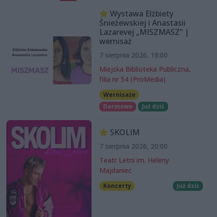
Wystawa Elżbiety
Śnieżewskiej i Anastasii
Lazarevej „MISZMASZ” |
wernisaż
7 sierpnia 2026, 18:00
Miejska Biblioteka Publiczna,
filia nr 54 (ProMedia)
Wernisaże
Darmowe
Już dziś
SKOLIM
7 sierpnia 2026, 20:00
Teatr Letni im. Heleny
Majdaniec
Koncerty
Już dziś