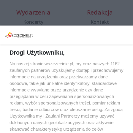
Wydarzenia
Redakcja
Koncerty
Kontakt
Warsztaty
Regulamin i polityka
prywatności
Spacery i oprowadzania
Reklama
Jarmarki, festyny, pchle
Drogi Użytkowniku,
targi
Redakcja
Wernisaże
Specjalny koncert z okazji
Na naszej stronie wszczecinie.pl, my oraz naszych 1162
20. urodzin portalu
zaufanych partnerów uzyskujemy dostęp i przechowujemy
Więcej
wSzczecinie.pl
informacje na urządzeniu oraz przetwarzamy dane
osobowe, takie jak unikalne identyfikatory, standardowe
Regulamin konkursów
informacje wysyłane przez urządzenie czy dane
śniadaniówka "Hej
przeglądania w celu zapewniania spersonalizowanych
Szczecin! Jest piątek!"
reklam, wybór spersonalizowanych treści, pomiar reklam i
treści, badanie odbiorców oraz ulepszanie usług. Za zgodą
Użytkownika my i Zaufani Partnerzy możemy używać
dokładnych danych geolokalizacyjnych oraz aktywnie
Partnerzy
skanować charakterystykę urządzenia do celów