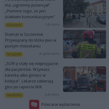
ma „ogromny potencjał”.
„Pomimo tego, że jest
ściekiem komunikacyjnym”
2 dni temu
Aktualności
Dramat w Szczecinie.
Przywiązany do łóżka pies w
pustym mieszkaniu
20 godzin temu
Na sygnale
„SOR-y stały się nieprzyjazne
dla pacjentów. Wzywasz
karetkę albo giniesz w
kolejce”. Lekarze zabierają
głos po raporcie NIK
2 dni temu
Aktualności
Polecane wydarzenia