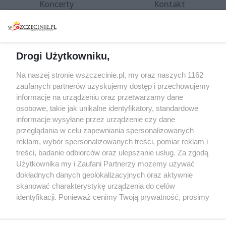
Koncerty
Kontakt
Warsztaty
Regulamin i polityka
prywatności
Spacery i oprowadzania
Reklama
Jarmarki, festyny, pchle
Drogi Użytkowniku,
targi
Redakcja
Wernisaże
Specjalny koncert z okazji
Na naszej stronie wszczecinie.pl, my oraz naszych 1162
20. urodzin portalu
zaufanych partnerów uzyskujemy dostęp i przechowujemy
Więcej
wSzczecinie.pl
informacje na urządzeniu oraz przetwarzamy dane
osobowe, takie jak unikalne identyfikatory, standardowe
Regulamin konkursów
informacje wysyłane przez urządzenie czy dane
śniadaniówka "Hej
przeglądania w celu zapewniania spersonalizowanych
Szczecin! Jest piątek!"
reklam, wybór spersonalizowanych treści, pomiar reklam i
treści, badanie odbiorców oraz ulepszanie usług. Za zgodą
Użytkownika my i Zaufani Partnerzy możemy używać
dokładnych danych geolokalizacyjnych oraz aktywnie
Partnerzy
skanować charakterystykę urządzenia do celów
Praca Szczecin
identyfikacji. Ponieważ cenimy Twoją prywatność, prosimy
o zgodę na korzystanie z tych technologii poprzez
the:protocol
kliknięcie „Akceptuję”. Zgoda jest dobrowolna i zawsze
POZASzczecin.pl