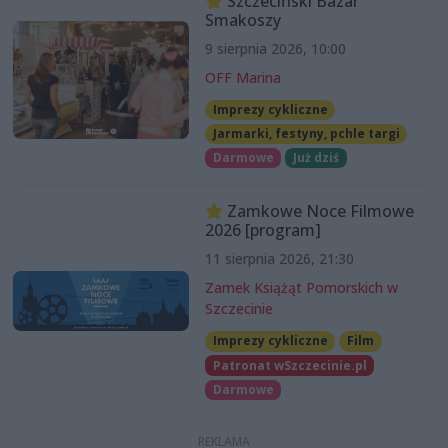
Szczeciński Bazar
Smakoszy
9 sierpnia 2026, 10:00
OFF Marina
Imprezy cykliczne
Jarmarki, festyny, pchle targi
Darmowe
Już dziś
Zamkowe Noce Filmowe
2026 [program]
11 sierpnia 2026, 21:30
Zamek Książąt Pomorskich w
Szczecinie
Imprezy cykliczne
Film
Patronat wSzczecinie.pl
Darmowe